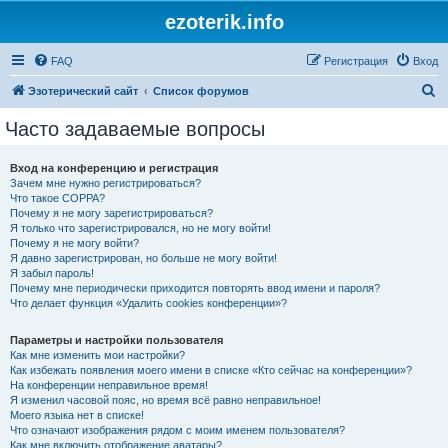
ezoterik.info
FAQ
Регистрация
Вход
П
Эзотерический сайт
Список форумов
о
Часто задаваемые вопросы
и
с
Вход на конференцию и регистрация
Зачем мне нужно регистрироваться?
к
Что такое COPPA?
Почему я не могу зарегистрироваться?
Я только что зарегистрировался, но не могу войти!
Почему я не могу войти?
Я давно зарегистрирован, но больше не могу войти!
Я забыл пароль!
Почему мне периодически приходится повторять ввод имени и пароля?
Что делает функция «Удалить cookies конференции»?
Параметры и настройки пользователя
Как мне изменить мои настройки?
Как избежать появления моего имени в списке «Кто сейчас на конференции»?
На конференции неправильное время!
Я изменил часовой пояс, но время всё равно неправильное!
Моего языка нет в списке!
Что означают изображения рядом с моим именем пользователя?
Как мне включить отображение аватары?