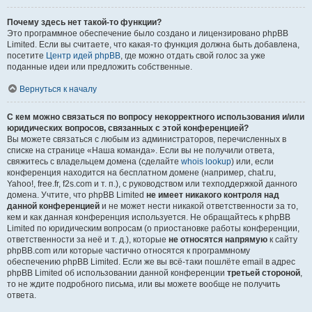
Почему здесь нет такой-то функции?
Это программное обеспечение было создано и лицензировано phpBB
Limited. Если вы считаете, что какая-то функция должна быть добавлена,
посетите
Центр идей phpBB
, где можно отдать свой голос за уже
поданные идеи или предложить собственные.
Вернуться к началу
С кем можно связаться по вопросу некорректного использования и/или
юридических вопросов, связанных с этой конференцией?
Вы можете связаться с любым из администраторов, перечисленных в
списке на странице «Наша команда». Если вы не получили ответа,
свяжитесь с владельцем домена (сделайте
whois lookup
) или, если
конференция находится на бесплатном домене (например, chat.ru,
Yahoo!, free.fr, f2s.com и т. п.), с руководством или техподдержкой данного
домена. Учтите, что phpBB Limited
не имеет никакого контроля над
данной конференцией
и не может нести никакой ответственности за то,
кем и как данная конференция используется. Не обращайтесь к phpBB
Limited по юридическим вопросам (о приостановке работы конференции,
ответственности за неё и т. д.), которые
не относятся напрямую
к сайту
phpBB.com или которые частично относятся к программному
обеспечению phpBB Limited. Если же вы всё-таки пошлёте email в адрес
phpBB Limited об использовании данной конференции
третьей стороной
,
то не ждите подробного письма, или вы можете вообще не получить
ответа.