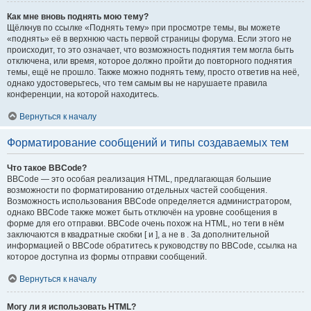
Как мне вновь поднять мою тему?
Щёлкнув по ссылке «Поднять тему» при просмотре темы, вы можете
«поднять» её в верхнюю часть первой страницы форума. Если этого не
происходит, то это означает, что возможность поднятия тем могла быть
отключена, или время, которое должно пройти до повторного поднятия
темы, ещё не прошло. Также можно поднять тему, просто ответив на неё,
однако удостоверьтесь, что тем самым вы не нарушаете правила
конференции, на которой находитесь.
Вернуться к началу
Форматирование сообщений и типы создаваемых тем
Что такое BBCode?
BBCode — это особая реализация HTML, предлагающая большие
возможности по форматированию отдельных частей сообщения.
Возможность использования BBCode определяется администратором,
однако BBCode также может быть отключён на уровне сообщения в
форме для его отправки. BBCode очень похож на HTML, но теги в нём
заключаются в квадратные скобки [ и ], а не в . За дополнительной
информацией о BBCode обратитесь к руководству по BBCode, ссылка на
которое доступна из формы отправки сообщений.
Вернуться к началу
Могу ли я использовать HTML?