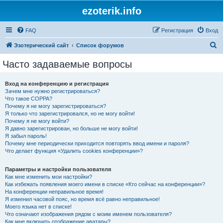
ezoterik.info
FAQ
Регистрация
Вход
П
Эзотерический сайт
Список форумов
о
Часто задаваемые вопросы
и
с
Вход на конференцию и регистрация
Зачем мне нужно регистрироваться?
к
Что такое COPPA?
Почему я не могу зарегистрироваться?
Я только что зарегистрировался, но не могу войти!
Почему я не могу войти?
Я давно зарегистрирован, но больше не могу войти!
Я забыл пароль!
Почему мне периодически приходится повторять ввод имени и пароля?
Что делает функция «Удалить cookies конференции»?
Параметры и настройки пользователя
Как мне изменить мои настройки?
Как избежать появления моего имени в списке «Кто сейчас на конференции»?
На конференции неправильное время!
Я изменил часовой пояс, но время всё равно неправильное!
Моего языка нет в списке!
Что означают изображения рядом с моим именем пользователя?
Как мне включить отображение аватары?