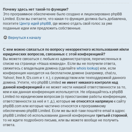
Почему здесь нет такой-то функции?
Это программное обеспечение было создано и лицензировано phpBB
Limited. Если вы считаете, что какая-то функция должна быть добавлена,
посетите
Центр идей phpBB
, где можно отдать свой голос за уже
поданные идеи или предложить собственные.
Вернуться к началу
С кем можно связаться по вопросу некорректного использования и/или
юридических вопросов, связанных с этой конференцией?
Вы можете связаться с любым из администраторов, перечисленных в
списке на странице «Наша команда». Если вы не получили ответа,
свяжитесь с владельцем домена (сделайте
whois lookup
) или, если
конференция находится на бесплатном домене (например, chat.ru,
Yahoo!, free.fr, f2s.com и т. п.), с руководством или техподдержкой данного
домена. Учтите, что phpBB Limited
не имеет никакого контроля над
данной конференцией
и не может нести никакой ответственности за то,
кем и как данная конференция используется. Не обращайтесь к phpBB
Limited по юридическим вопросам (о приостановке работы конференции,
ответственности за неё и т. д.), которые
не относятся напрямую
к сайту
phpBB.com или которые частично относятся к программному
обеспечению phpBB Limited. Если же вы всё-таки пошлёте email в адрес
phpBB Limited об использовании данной конференции
третьей стороной
,
то не ждите подробного письма, или вы можете вообще не получить
ответа.