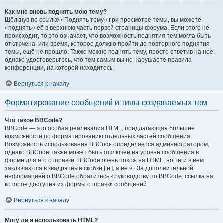
Как мне вновь поднять мою тему?
Щёлкнув по ссылке «Поднять тему» при просмотре темы, вы можете
«поднять» её в верхнюю часть первой страницы форума. Если этого не
происходит, то это означает, что возможность поднятия тем могла быть
отключена, или время, которое должно пройти до повторного поднятия
темы, ещё не прошло. Также можно поднять тему, просто ответив на неё,
однако удостоверьтесь, что тем самым вы не нарушаете правила
конференции, на которой находитесь.
Вернуться к началу
Форматирование сообщений и типы создаваемых тем
Что такое BBCode?
BBCode — это особая реализация HTML, предлагающая большие
возможности по форматированию отдельных частей сообщения.
Возможность использования BBCode определяется администратором,
однако BBCode также может быть отключён на уровне сообщения в
форме для его отправки. BBCode очень похож на HTML, но теги в нём
заключаются в квадратные скобки [ и ], а не в . За дополнительной
информацией о BBCode обратитесь к руководству по BBCode, ссылка на
которое доступна из формы отправки сообщений.
Вернуться к началу
Могу ли я использовать HTML?