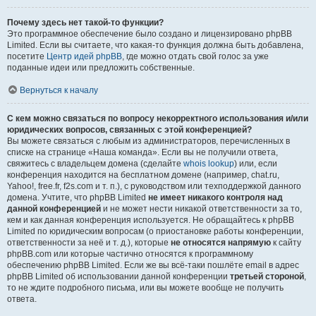
Почему здесь нет такой-то функции?
Это программное обеспечение было создано и лицензировано phpBB
Limited. Если вы считаете, что какая-то функция должна быть добавлена,
посетите
Центр идей phpBB
, где можно отдать свой голос за уже
поданные идеи или предложить собственные.
Вернуться к началу
С кем можно связаться по вопросу некорректного использования и/или
юридических вопросов, связанных с этой конференцией?
Вы можете связаться с любым из администраторов, перечисленных в
списке на странице «Наша команда». Если вы не получили ответа,
свяжитесь с владельцем домена (сделайте
whois lookup
) или, если
конференция находится на бесплатном домене (например, chat.ru,
Yahoo!, free.fr, f2s.com и т. п.), с руководством или техподдержкой данного
домена. Учтите, что phpBB Limited
не имеет никакого контроля над
данной конференцией
и не может нести никакой ответственности за то,
кем и как данная конференция используется. Не обращайтесь к phpBB
Limited по юридическим вопросам (о приостановке работы конференции,
ответственности за неё и т. д.), которые
не относятся напрямую
к сайту
phpBB.com или которые частично относятся к программному
обеспечению phpBB Limited. Если же вы всё-таки пошлёте email в адрес
phpBB Limited об использовании данной конференции
третьей стороной
,
то не ждите подробного письма, или вы можете вообще не получить
ответа.