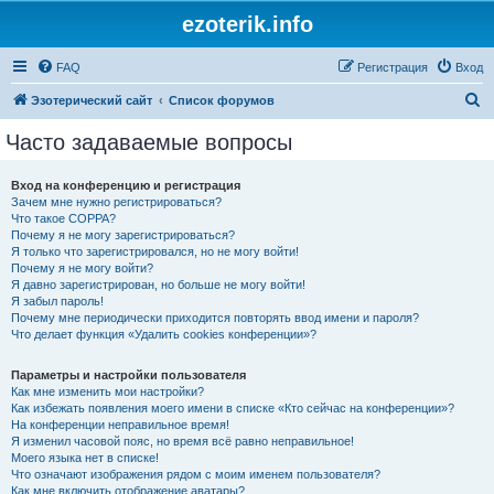
ezoterik.info
FAQ
Регистрация
Вход
П
Эзотерический сайт
Список форумов
о
Часто задаваемые вопросы
и
с
Вход на конференцию и регистрация
Зачем мне нужно регистрироваться?
к
Что такое COPPA?
Почему я не могу зарегистрироваться?
Я только что зарегистрировался, но не могу войти!
Почему я не могу войти?
Я давно зарегистрирован, но больше не могу войти!
Я забыл пароль!
Почему мне периодически приходится повторять ввод имени и пароля?
Что делает функция «Удалить cookies конференции»?
Параметры и настройки пользователя
Как мне изменить мои настройки?
Как избежать появления моего имени в списке «Кто сейчас на конференции»?
На конференции неправильное время!
Я изменил часовой пояс, но время всё равно неправильное!
Моего языка нет в списке!
Что означают изображения рядом с моим именем пользователя?
Как мне включить отображение аватары?