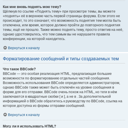
Как мне вновь поднять мою тему?
Щёлкнув по ссылке «Поднять тему» при просмотре темы, вы можете
«поднять» её в верхнюю часть первой страницы форума. Если этого не
происходит, то это означает, что возможность поднятия тем могла быть
отключена, или время, которое должно пройти до повторного поднятия
темы, ещё не прошло. Также можно поднять тему, просто ответив на неё,
однако удостоверьтесь, что тем самым вы не нарушаете правила
конференции, на которой находитесь.
Вернуться к началу
Форматирование сообщений и типы создаваемых тем
Что такое BBCode?
BBCode — это особая реализация HTML, предлагающая большие
возможности по форматированию отдельных частей сообщения.
Возможность использования BBCode определяется администратором,
однако BBCode также может быть отключён на уровне сообщения в
форме для его отправки. BBCode очень похож на HTML, но теги в нём
заключаются в квадратные скобки [ и ], а не в . За дополнительной
информацией о BBCode обратитесь к руководству по BBCode, ссылка на
которое доступна из формы отправки сообщений.
Вернуться к началу
Могу ли я использовать HTML?