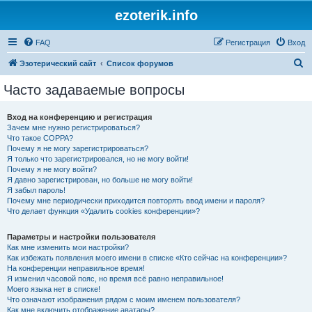
ezoterik.info
FAQ
Регистрация
Вход
П
Эзотерический сайт
Список форумов
о
Часто задаваемые вопросы
и
с
Вход на конференцию и регистрация
Зачем мне нужно регистрироваться?
к
Что такое COPPA?
Почему я не могу зарегистрироваться?
Я только что зарегистрировался, но не могу войти!
Почему я не могу войти?
Я давно зарегистрирован, но больше не могу войти!
Я забыл пароль!
Почему мне периодически приходится повторять ввод имени и пароля?
Что делает функция «Удалить cookies конференции»?
Параметры и настройки пользователя
Как мне изменить мои настройки?
Как избежать появления моего имени в списке «Кто сейчас на конференции»?
На конференции неправильное время!
Я изменил часовой пояс, но время всё равно неправильное!
Моего языка нет в списке!
Что означают изображения рядом с моим именем пользователя?
Как мне включить отображение аватары?