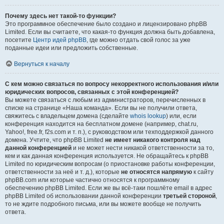
Почему здесь нет такой-то функции?
Это программное обеспечение было создано и лицензировано phpBB
Limited. Если вы считаете, что какая-то функция должна быть добавлена,
посетите
Центр идей phpBB
, где можно отдать свой голос за уже
поданные идеи или предложить собственные.
Вернуться к началу
С кем можно связаться по вопросу некорректного использования и/или
юридических вопросов, связанных с этой конференцией?
Вы можете связаться с любым из администраторов, перечисленных в
списке на странице «Наша команда». Если вы не получили ответа,
свяжитесь с владельцем домена (сделайте
whois lookup
) или, если
конференция находится на бесплатном домене (например, chat.ru,
Yahoo!, free.fr, f2s.com и т. п.), с руководством или техподдержкой данного
домена. Учтите, что phpBB Limited
не имеет никакого контроля над
данной конференцией
и не может нести никакой ответственности за то,
кем и как данная конференция используется. Не обращайтесь к phpBB
Limited по юридическим вопросам (о приостановке работы конференции,
ответственности за неё и т. д.), которые
не относятся напрямую
к сайту
phpBB.com или которые частично относятся к программному
обеспечению phpBB Limited. Если же вы всё-таки пошлёте email в адрес
phpBB Limited об использовании данной конференции
третьей стороной
,
то не ждите подробного письма, или вы можете вообще не получить
ответа.