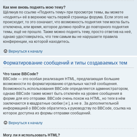
Как мне вновь поднять мою тему?
Щёлкнув по ссылке «Поднять тему» при просмотре темы, вы можете
«поднять» её в верхнюю часть первой страницы форума. Если этого не
происходит, то это означает, что возможность поднятия тем могла быть
отключена, или время, которое должно пройти до повторного поднятия
темы, ещё не прошло. Также можно поднять тему, просто ответив на неё,
однако удостоверьтесь, что тем самым вы не нарушаете правила
конференции, на которой находитесь.
Вернуться к началу
Форматирование сообщений и типы создаваемых тем
Что такое BBCode?
BBCode — это особая реализация HTML, предлагающая большие
возможности по форматированию отдельных частей сообщения.
Возможность использования BBCode определяется администратором,
однако BBCode также может быть отключён на уровне сообщения в
форме для его отправки. BBCode очень похож на HTML, но теги в нём
заключаются в квадратные скобки [ и ], а не в . За дополнительной
информацией о BBCode обратитесь к руководству по BBCode, ссылка на
которое доступна из формы отправки сообщений.
Вернуться к началу
Могу ли я использовать HTML?