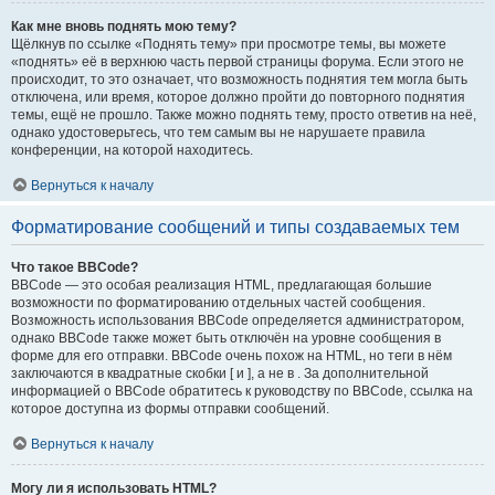
Как мне вновь поднять мою тему?
Щёлкнув по ссылке «Поднять тему» при просмотре темы, вы можете
«поднять» её в верхнюю часть первой страницы форума. Если этого не
происходит, то это означает, что возможность поднятия тем могла быть
отключена, или время, которое должно пройти до повторного поднятия
темы, ещё не прошло. Также можно поднять тему, просто ответив на неё,
однако удостоверьтесь, что тем самым вы не нарушаете правила
конференции, на которой находитесь.
Вернуться к началу
Форматирование сообщений и типы создаваемых тем
Что такое BBCode?
BBCode — это особая реализация HTML, предлагающая большие
возможности по форматированию отдельных частей сообщения.
Возможность использования BBCode определяется администратором,
однако BBCode также может быть отключён на уровне сообщения в
форме для его отправки. BBCode очень похож на HTML, но теги в нём
заключаются в квадратные скобки [ и ], а не в . За дополнительной
информацией о BBCode обратитесь к руководству по BBCode, ссылка на
которое доступна из формы отправки сообщений.
Вернуться к началу
Могу ли я использовать HTML?