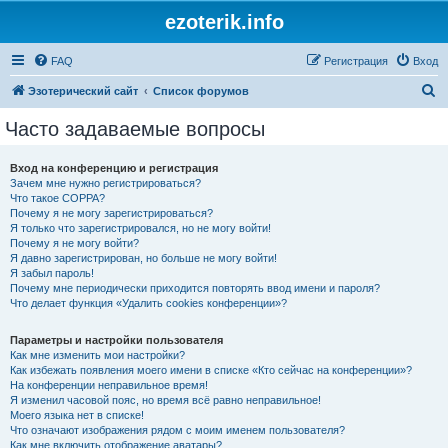
ezoterik.info
FAQ
Регистрация
Вход
П
Эзотерический сайт
Список форумов
о
Часто задаваемые вопросы
и
с
Вход на конференцию и регистрация
Зачем мне нужно регистрироваться?
к
Что такое COPPA?
Почему я не могу зарегистрироваться?
Я только что зарегистрировался, но не могу войти!
Почему я не могу войти?
Я давно зарегистрирован, но больше не могу войти!
Я забыл пароль!
Почему мне периодически приходится повторять ввод имени и пароля?
Что делает функция «Удалить cookies конференции»?
Параметры и настройки пользователя
Как мне изменить мои настройки?
Как избежать появления моего имени в списке «Кто сейчас на конференции»?
На конференции неправильное время!
Я изменил часовой пояс, но время всё равно неправильное!
Моего языка нет в списке!
Что означают изображения рядом с моим именем пользователя?
Как мне включить отображение аватары?