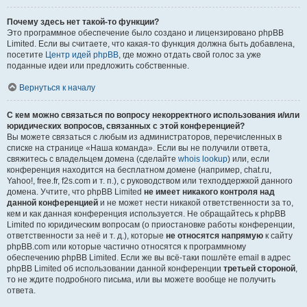
Почему здесь нет такой-то функции?
Это программное обеспечение было создано и лицензировано phpBB
Limited. Если вы считаете, что какая-то функция должна быть добавлена,
посетите
Центр идей phpBB
, где можно отдать свой голос за уже
поданные идеи или предложить собственные.
Вернуться к началу
С кем можно связаться по вопросу некорректного использования и/или
юридических вопросов, связанных с этой конференцией?
Вы можете связаться с любым из администраторов, перечисленных в
списке на странице «Наша команда». Если вы не получили ответа,
свяжитесь с владельцем домена (сделайте
whois lookup
) или, если
конференция находится на бесплатном домене (например, chat.ru,
Yahoo!, free.fr, f2s.com и т. п.), с руководством или техподдержкой данного
домена. Учтите, что phpBB Limited
не имеет никакого контроля над
данной конференцией
и не может нести никакой ответственности за то,
кем и как данная конференция используется. Не обращайтесь к phpBB
Limited по юридическим вопросам (о приостановке работы конференции,
ответственности за неё и т. д.), которые
не относятся напрямую
к сайту
phpBB.com или которые частично относятся к программному
обеспечению phpBB Limited. Если же вы всё-таки пошлёте email в адрес
phpBB Limited об использовании данной конференции
третьей стороной
,
то не ждите подробного письма, или вы можете вообще не получить
ответа.