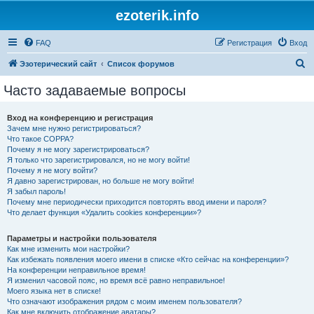
ezoterik.info
FAQ
Регистрация
Вход
П
Эзотерический сайт
Список форумов
о
Часто задаваемые вопросы
и
с
Вход на конференцию и регистрация
Зачем мне нужно регистрироваться?
к
Что такое COPPA?
Почему я не могу зарегистрироваться?
Я только что зарегистрировался, но не могу войти!
Почему я не могу войти?
Я давно зарегистрирован, но больше не могу войти!
Я забыл пароль!
Почему мне периодически приходится повторять ввод имени и пароля?
Что делает функция «Удалить cookies конференции»?
Параметры и настройки пользователя
Как мне изменить мои настройки?
Как избежать появления моего имени в списке «Кто сейчас на конференции»?
На конференции неправильное время!
Я изменил часовой пояс, но время всё равно неправильное!
Моего языка нет в списке!
Что означают изображения рядом с моим именем пользователя?
Как мне включить отображение аватары?