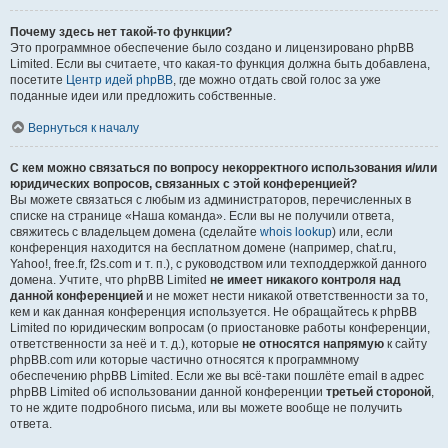
Почему здесь нет такой-то функции?
Это программное обеспечение было создано и лицензировано phpBB
Limited. Если вы считаете, что какая-то функция должна быть добавлена,
посетите
Центр идей phpBB
, где можно отдать свой голос за уже
поданные идеи или предложить собственные.
Вернуться к началу
С кем можно связаться по вопросу некорректного использования и/или
юридических вопросов, связанных с этой конференцией?
Вы можете связаться с любым из администраторов, перечисленных в
списке на странице «Наша команда». Если вы не получили ответа,
свяжитесь с владельцем домена (сделайте
whois lookup
) или, если
конференция находится на бесплатном домене (например, chat.ru,
Yahoo!, free.fr, f2s.com и т. п.), с руководством или техподдержкой данного
домена. Учтите, что phpBB Limited
не имеет никакого контроля над
данной конференцией
и не может нести никакой ответственности за то,
кем и как данная конференция используется. Не обращайтесь к phpBB
Limited по юридическим вопросам (о приостановке работы конференции,
ответственности за неё и т. д.), которые
не относятся напрямую
к сайту
phpBB.com или которые частично относятся к программному
обеспечению phpBB Limited. Если же вы всё-таки пошлёте email в адрес
phpBB Limited об использовании данной конференции
третьей стороной
,
то не ждите подробного письма, или вы можете вообще не получить
ответа.