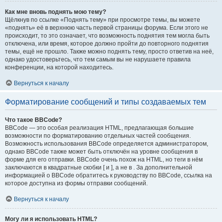
Как мне вновь поднять мою тему?
Щёлкнув по ссылке «Поднять тему» при просмотре темы, вы можете
«поднять» её в верхнюю часть первой страницы форума. Если этого не
происходит, то это означает, что возможность поднятия тем могла быть
отключена, или время, которое должно пройти до повторного поднятия
темы, ещё не прошло. Также можно поднять тему, просто ответив на неё,
однако удостоверьтесь, что тем самым вы не нарушаете правила
конференции, на которой находитесь.
Вернуться к началу
Форматирование сообщений и типы создаваемых тем
Что такое BBCode?
BBCode — это особая реализация HTML, предлагающая большие
возможности по форматированию отдельных частей сообщения.
Возможность использования BBCode определяется администратором,
однако BBCode также может быть отключён на уровне сообщения в
форме для его отправки. BBCode очень похож на HTML, но теги в нём
заключаются в квадратные скобки [ и ], а не в . За дополнительной
информацией о BBCode обратитесь к руководству по BBCode, ссылка на
которое доступна из формы отправки сообщений.
Вернуться к началу
Могу ли я использовать HTML?