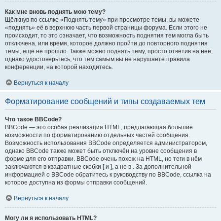
Как мне вновь поднять мою тему?
Щёлкнув по ссылке «Поднять тему» при просмотре темы, вы можете
«поднять» её в верхнюю часть первой страницы форума. Если этого не
происходит, то это означает, что возможность поднятия тем могла быть
отключена, или время, которое должно пройти до повторного поднятия
темы, ещё не прошло. Также можно поднять тему, просто ответив на неё,
однако удостоверьтесь, что тем самым вы не нарушаете правила
конференции, на которой находитесь.
Вернуться к началу
Форматирование сообщений и типы создаваемых тем
Что такое BBCode?
BBCode — это особая реализация HTML, предлагающая большие
возможности по форматированию отдельных частей сообщения.
Возможность использования BBCode определяется администратором,
однако BBCode также может быть отключён на уровне сообщения в
форме для его отправки. BBCode очень похож на HTML, но теги в нём
заключаются в квадратные скобки [ и ], а не в . За дополнительной
информацией о BBCode обратитесь к руководству по BBCode, ссылка на
которое доступна из формы отправки сообщений.
Вернуться к началу
Могу ли я использовать HTML?