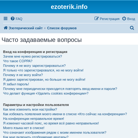
ezoterik.info
FAQ
Регистрация
Вход
П
Эзотерический сайт
Список форумов
о
Часто задаваемые вопросы
и
с
Вход на конференцию и регистрация
Зачем мне нужно регистрироваться?
к
Что такое COPPA?
Почему я не могу зарегистрироваться?
Я только что зарегистрировался, но не могу войти!
Почему я не могу войти?
Я давно зарегистрирован, но больше не могу войти!
Я забыл пароль!
Почему мне периодически приходится повторять ввод имени и пароля?
Что делает функция «Удалить cookies конференции»?
Параметры и настройки пользователя
Как мне изменить мои настройки?
Как избежать появления моего имени в списке «Кто сейчас на конференции»?
На конференции неправильное время!
Я изменил часовой пояс, но время всё равно неправильное!
Моего языка нет в списке!
Что означают изображения рядом с моим именем пользователя?
Как мне включить отображение аватары?