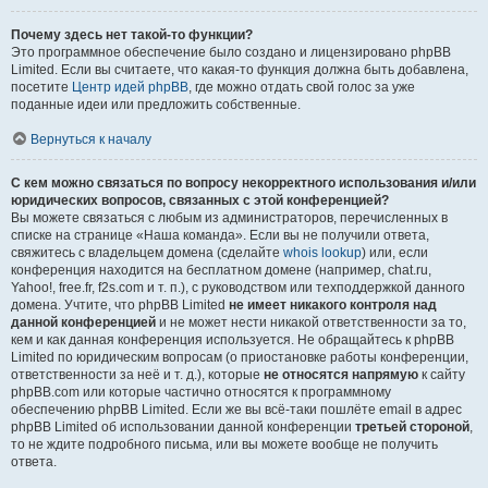
Почему здесь нет такой-то функции?
Это программное обеспечение было создано и лицензировано phpBB
Limited. Если вы считаете, что какая-то функция должна быть добавлена,
посетите
Центр идей phpBB
, где можно отдать свой голос за уже
поданные идеи или предложить собственные.
Вернуться к началу
С кем можно связаться по вопросу некорректного использования и/или
юридических вопросов, связанных с этой конференцией?
Вы можете связаться с любым из администраторов, перечисленных в
списке на странице «Наша команда». Если вы не получили ответа,
свяжитесь с владельцем домена (сделайте
whois lookup
) или, если
конференция находится на бесплатном домене (например, chat.ru,
Yahoo!, free.fr, f2s.com и т. п.), с руководством или техподдержкой данного
домена. Учтите, что phpBB Limited
не имеет никакого контроля над
данной конференцией
и не может нести никакой ответственности за то,
кем и как данная конференция используется. Не обращайтесь к phpBB
Limited по юридическим вопросам (о приостановке работы конференции,
ответственности за неё и т. д.), которые
не относятся напрямую
к сайту
phpBB.com или которые частично относятся к программному
обеспечению phpBB Limited. Если же вы всё-таки пошлёте email в адрес
phpBB Limited об использовании данной конференции
третьей стороной
,
то не ждите подробного письма, или вы можете вообще не получить
ответа.