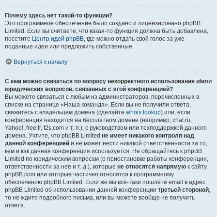
Почему здесь нет такой-то функции?
Это программное обеспечение было создано и лицензировано phpBB
Limited. Если вы считаете, что какая-то функция должна быть добавлена,
посетите
Центр идей phpBB
, где можно отдать свой голос за уже
поданные идеи или предложить собственные.
Вернуться к началу
С кем можно связаться по вопросу некорректного использования и/или
юридических вопросов, связанных с этой конференцией?
Вы можете связаться с любым из администраторов, перечисленных в
списке на странице «Наша команда». Если вы не получили ответа,
свяжитесь с владельцем домена (сделайте
whois lookup
) или, если
конференция находится на бесплатном домене (например, chat.ru,
Yahoo!, free.fr, f2s.com и т. п.), с руководством или техподдержкой данного
домена. Учтите, что phpBB Limited
не имеет никакого контроля над
данной конференцией
и не может нести никакой ответственности за то,
кем и как данная конференция используется. Не обращайтесь к phpBB
Limited по юридическим вопросам (о приостановке работы конференции,
ответственности за неё и т. д.), которые
не относятся напрямую
к сайту
phpBB.com или которые частично относятся к программному
обеспечению phpBB Limited. Если же вы всё-таки пошлёте email в адрес
phpBB Limited об использовании данной конференции
третьей стороной
,
то не ждите подробного письма, или вы можете вообще не получить
ответа.