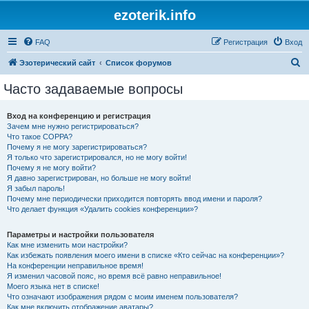
ezoterik.info
FAQ
Регистрация
Вход
П
Эзотерический сайт
Список форумов
о
Часто задаваемые вопросы
и
с
Вход на конференцию и регистрация
Зачем мне нужно регистрироваться?
к
Что такое COPPA?
Почему я не могу зарегистрироваться?
Я только что зарегистрировался, но не могу войти!
Почему я не могу войти?
Я давно зарегистрирован, но больше не могу войти!
Я забыл пароль!
Почему мне периодически приходится повторять ввод имени и пароля?
Что делает функция «Удалить cookies конференции»?
Параметры и настройки пользователя
Как мне изменить мои настройки?
Как избежать появления моего имени в списке «Кто сейчас на конференции»?
На конференции неправильное время!
Я изменил часовой пояс, но время всё равно неправильное!
Моего языка нет в списке!
Что означают изображения рядом с моим именем пользователя?
Как мне включить отображение аватары?