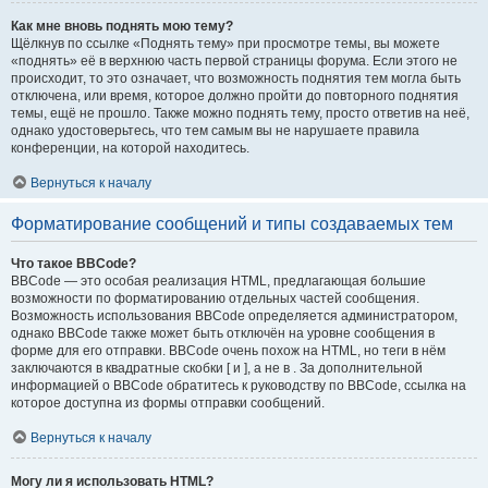
Как мне вновь поднять мою тему?
Щёлкнув по ссылке «Поднять тему» при просмотре темы, вы можете
«поднять» её в верхнюю часть первой страницы форума. Если этого не
происходит, то это означает, что возможность поднятия тем могла быть
отключена, или время, которое должно пройти до повторного поднятия
темы, ещё не прошло. Также можно поднять тему, просто ответив на неё,
однако удостоверьтесь, что тем самым вы не нарушаете правила
конференции, на которой находитесь.
Вернуться к началу
Форматирование сообщений и типы создаваемых тем
Что такое BBCode?
BBCode — это особая реализация HTML, предлагающая большие
возможности по форматированию отдельных частей сообщения.
Возможность использования BBCode определяется администратором,
однако BBCode также может быть отключён на уровне сообщения в
форме для его отправки. BBCode очень похож на HTML, но теги в нём
заключаются в квадратные скобки [ и ], а не в . За дополнительной
информацией о BBCode обратитесь к руководству по BBCode, ссылка на
которое доступна из формы отправки сообщений.
Вернуться к началу
Могу ли я использовать HTML?