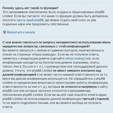
Почему здесь нет такой-то функции?
Это программное обеспечение было создано и лицензировано phpBB
Limited. Если вы считаете, что какая-то функция должна быть добавлена,
посетите
Центр идей phpBB
, где можно отдать свой голос за уже
поданные идеи или предложить собственные.
Вернуться к началу
С кем можно связаться по вопросу некорректного использования и/или
юридических вопросов, связанных с этой конференцией?
Вы можете связаться с любым из администраторов, перечисленных в
списке на странице «Наша команда». Если вы не получили ответа,
свяжитесь с владельцем домена (сделайте
whois lookup
) или, если
конференция находится на бесплатном домене (например, chat.ru,
Yahoo!, free.fr, f2s.com и т. п.), с руководством или техподдержкой данного
домена. Учтите, что phpBB Limited
не имеет никакого контроля над
данной конференцией
и не может нести никакой ответственности за то,
кем и как данная конференция используется. Не обращайтесь к phpBB
Limited по юридическим вопросам (о приостановке работы конференции,
ответственности за неё и т. д.), которые
не относятся напрямую
к сайту
phpBB.com или которые частично относятся к программному
обеспечению phpBB Limited. Если же вы всё-таки пошлёте email в адрес
phpBB Limited об использовании данной конференции
третьей стороной
,
то не ждите подробного письма, или вы можете вообще не получить
ответа.