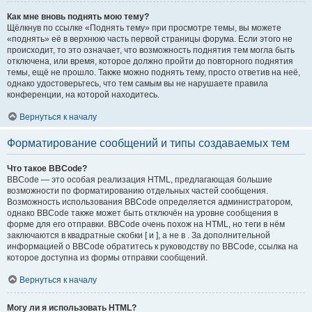
Как мне вновь поднять мою тему?
Щёлкнув по ссылке «Поднять тему» при просмотре темы, вы можете
«поднять» её в верхнюю часть первой страницы форума. Если этого не
происходит, то это означает, что возможность поднятия тем могла быть
отключена, или время, которое должно пройти до повторного поднятия
темы, ещё не прошло. Также можно поднять тему, просто ответив на неё,
однако удостоверьтесь, что тем самым вы не нарушаете правила
конференции, на которой находитесь.
Вернуться к началу
Форматирование сообщений и типы создаваемых тем
Что такое BBCode?
BBCode — это особая реализация HTML, предлагающая большие
возможности по форматированию отдельных частей сообщения.
Возможность использования BBCode определяется администратором,
однако BBCode также может быть отключён на уровне сообщения в
форме для его отправки. BBCode очень похож на HTML, но теги в нём
заключаются в квадратные скобки [ и ], а не в . За дополнительной
информацией о BBCode обратитесь к руководству по BBCode, ссылка на
которое доступна из формы отправки сообщений.
Вернуться к началу
Могу ли я использовать HTML?