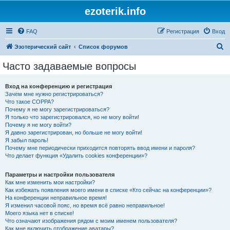
ezoterik.info
FAQ
Регистрация
Вход
П
Эзотерический сайт
Список форумов
о
Часто задаваемые вопросы
и
с
Вход на конференцию и регистрация
Зачем мне нужно регистрироваться?
к
Что такое COPPA?
Почему я не могу зарегистрироваться?
Я только что зарегистрировался, но не могу войти!
Почему я не могу войти?
Я давно зарегистрирован, но больше не могу войти!
Я забыл пароль!
Почему мне периодически приходится повторять ввод имени и пароля?
Что делает функция «Удалить cookies конференции»?
Параметры и настройки пользователя
Как мне изменить мои настройки?
Как избежать появления моего имени в списке «Кто сейчас на конференции»?
На конференции неправильное время!
Я изменил часовой пояс, но время всё равно неправильное!
Моего языка нет в списке!
Что означают изображения рядом с моим именем пользователя?
Как мне включить отображение аватары?