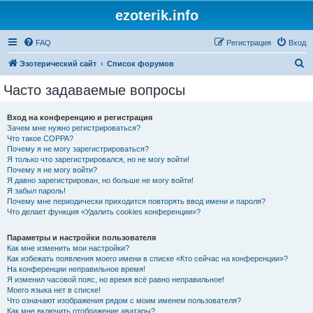
ezoterik.info
FAQ
Регистрация
Вход
П
Эзотерический сайт
Список форумов
о
Часто задаваемые вопросы
и
с
Вход на конференцию и регистрация
Зачем мне нужно регистрироваться?
к
Что такое COPPA?
Почему я не могу зарегистрироваться?
Я только что зарегистрировался, но не могу войти!
Почему я не могу войти?
Я давно зарегистрирован, но больше не могу войти!
Я забыл пароль!
Почему мне периодически приходится повторять ввод имени и пароля?
Что делает функция «Удалить cookies конференции»?
Параметры и настройки пользователя
Как мне изменить мои настройки?
Как избежать появления моего имени в списке «Кто сейчас на конференции»?
На конференции неправильное время!
Я изменил часовой пояс, но время всё равно неправильное!
Моего языка нет в списке!
Что означают изображения рядом с моим именем пользователя?
Как мне включить отображение аватары?