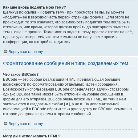
Как мне вновь поднять мою тему?
Щёлкнув по ссылке «Поднять тему» при просмотре темы, вы можете
«поднять» её в верхнюю часть первой страницы форума. Если этого не
происходит, то это означает, что возможность поднятия тем могла быть
отключена, или время, которое должно пройти до повторного поднятия
темы, ещё не прошло. Также можно поднять тему, просто ответив на неё,
однако удостоверьтесь, что тем самым вы не нарушаете правила
конференции, на которой находитесь.
Вернуться к началу
Форматирование сообщений и типы создаваемых тем
Что такое BBCode?
BBCode — это особая реализация HTML, предлагающая большие
возможности по форматированию отдельных частей сообщения.
Возможность использования BBCode определяется администратором,
однако BBCode также может быть отключён на уровне сообщения в
форме для его отправки. BBCode очень похож на HTML, но теги в нём
заключаются в квадратные скобки [ и ], а не в . За дополнительной
информацией о BBCode обратитесь к руководству по BBCode, ссылка на
которое доступна из формы отправки сообщений.
Вернуться к началу
Могу ли я использовать HTML?