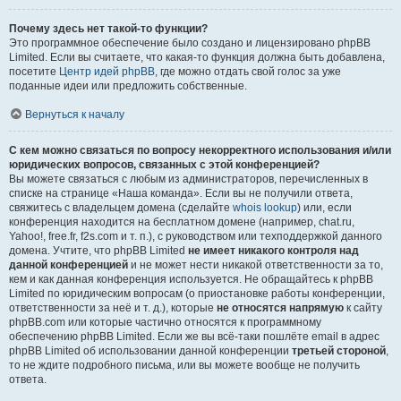
Почему здесь нет такой-то функции?
Это программное обеспечение было создано и лицензировано phpBB
Limited. Если вы считаете, что какая-то функция должна быть добавлена,
посетите
Центр идей phpBB
, где можно отдать свой голос за уже
поданные идеи или предложить собственные.
Вернуться к началу
С кем можно связаться по вопросу некорректного использования и/или
юридических вопросов, связанных с этой конференцией?
Вы можете связаться с любым из администраторов, перечисленных в
списке на странице «Наша команда». Если вы не получили ответа,
свяжитесь с владельцем домена (сделайте
whois lookup
) или, если
конференция находится на бесплатном домене (например, chat.ru,
Yahoo!, free.fr, f2s.com и т. п.), с руководством или техподдержкой данного
домена. Учтите, что phpBB Limited
не имеет никакого контроля над
данной конференцией
и не может нести никакой ответственности за то,
кем и как данная конференция используется. Не обращайтесь к phpBB
Limited по юридическим вопросам (о приостановке работы конференции,
ответственности за неё и т. д.), которые
не относятся напрямую
к сайту
phpBB.com или которые частично относятся к программному
обеспечению phpBB Limited. Если же вы всё-таки пошлёте email в адрес
phpBB Limited об использовании данной конференции
третьей стороной
,
то не ждите подробного письма, или вы можете вообще не получить
ответа.