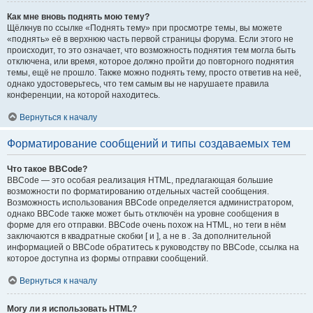
Как мне вновь поднять мою тему?
Щёлкнув по ссылке «Поднять тему» при просмотре темы, вы можете
«поднять» её в верхнюю часть первой страницы форума. Если этого не
происходит, то это означает, что возможность поднятия тем могла быть
отключена, или время, которое должно пройти до повторного поднятия
темы, ещё не прошло. Также можно поднять тему, просто ответив на неё,
однако удостоверьтесь, что тем самым вы не нарушаете правила
конференции, на которой находитесь.
Вернуться к началу
Форматирование сообщений и типы создаваемых тем
Что такое BBCode?
BBCode — это особая реализация HTML, предлагающая большие
возможности по форматированию отдельных частей сообщения.
Возможность использования BBCode определяется администратором,
однако BBCode также может быть отключён на уровне сообщения в
форме для его отправки. BBCode очень похож на HTML, но теги в нём
заключаются в квадратные скобки [ и ], а не в . За дополнительной
информацией о BBCode обратитесь к руководству по BBCode, ссылка на
которое доступна из формы отправки сообщений.
Вернуться к началу
Могу ли я использовать HTML?