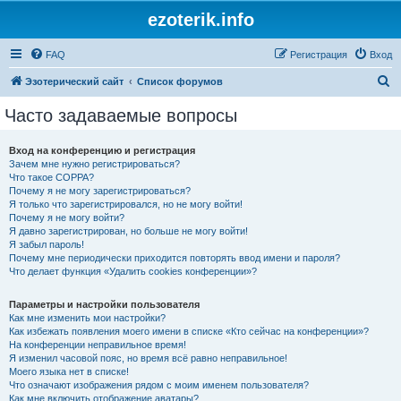
ezoterik.info
FAQ
Регистрация
Вход
П
Эзотерический сайт
Список форумов
о
Часто задаваемые вопросы
и
с
Вход на конференцию и регистрация
Зачем мне нужно регистрироваться?
к
Что такое COPPA?
Почему я не могу зарегистрироваться?
Я только что зарегистрировался, но не могу войти!
Почему я не могу войти?
Я давно зарегистрирован, но больше не могу войти!
Я забыл пароль!
Почему мне периодически приходится повторять ввод имени и пароля?
Что делает функция «Удалить cookies конференции»?
Параметры и настройки пользователя
Как мне изменить мои настройки?
Как избежать появления моего имени в списке «Кто сейчас на конференции»?
На конференции неправильное время!
Я изменил часовой пояс, но время всё равно неправильное!
Моего языка нет в списке!
Что означают изображения рядом с моим именем пользователя?
Как мне включить отображение аватары?