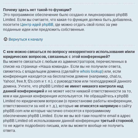
Почему здесь нет такой-то функции?
Это программное обеспечение было создано и лицензировано phpBB
Limited. Если вы считаете, что какая-то функция должна быть добавлена,
посетите
Центр идей phpBB
, где можно отдать свой голос за уже
поданные идеи или предложить собственные.
Вернуться к началу
С кем можно связаться по вопросу некорректного использования и/или
юридических вопросов, связанных с этой конференцией?
Вы можете связаться с любым из администраторов, перечисленных в
списке на странице «Наша команда». Если вы не получили ответа,
свяжитесь с владельцем домена (сделайте
whois lookup
) или, если
конференция находится на бесплатном домене (например, chat.ru,
Yahoo!, free.fr, f2s.com и т. п.), с руководством или техподдержкой данного
домена. Учтите, что phpBB Limited
не имеет никакого контроля над
данной конференцией
и не может нести никакой ответственности за то,
кем и как данная конференция используется. Не обращайтесь к phpBB
Limited по юридическим вопросам (о приостановке работы конференции,
ответственности за неё и т. д.), которые
не относятся напрямую
к сайту
phpBB.com или которые частично относятся к программному
обеспечению phpBB Limited. Если же вы всё-таки пошлёте email в адрес
phpBB Limited об использовании данной конференции
третьей стороной
,
то не ждите подробного письма, или вы можете вообще не получить
ответа.