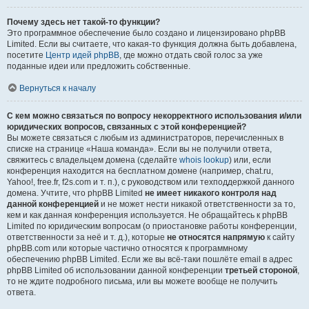
Почему здесь нет такой-то функции?
Это программное обеспечение было создано и лицензировано phpBB
Limited. Если вы считаете, что какая-то функция должна быть добавлена,
посетите
Центр идей phpBB
, где можно отдать свой голос за уже
поданные идеи или предложить собственные.
Вернуться к началу
С кем можно связаться по вопросу некорректного использования и/или
юридических вопросов, связанных с этой конференцией?
Вы можете связаться с любым из администраторов, перечисленных в
списке на странице «Наша команда». Если вы не получили ответа,
свяжитесь с владельцем домена (сделайте
whois lookup
) или, если
конференция находится на бесплатном домене (например, chat.ru,
Yahoo!, free.fr, f2s.com и т. п.), с руководством или техподдержкой данного
домена. Учтите, что phpBB Limited
не имеет никакого контроля над
данной конференцией
и не может нести никакой ответственности за то,
кем и как данная конференция используется. Не обращайтесь к phpBB
Limited по юридическим вопросам (о приостановке работы конференции,
ответственности за неё и т. д.), которые
не относятся напрямую
к сайту
phpBB.com или которые частично относятся к программному
обеспечению phpBB Limited. Если же вы всё-таки пошлёте email в адрес
phpBB Limited об использовании данной конференции
третьей стороной
,
то не ждите подробного письма, или вы можете вообще не получить
ответа.