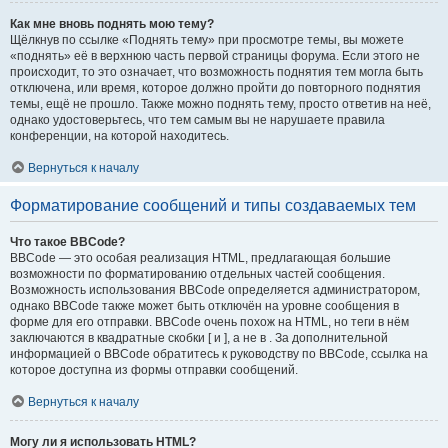
Как мне вновь поднять мою тему?
Щёлкнув по ссылке «Поднять тему» при просмотре темы, вы можете
«поднять» её в верхнюю часть первой страницы форума. Если этого не
происходит, то это означает, что возможность поднятия тем могла быть
отключена, или время, которое должно пройти до повторного поднятия
темы, ещё не прошло. Также можно поднять тему, просто ответив на неё,
однако удостоверьтесь, что тем самым вы не нарушаете правила
конференции, на которой находитесь.
Вернуться к началу
Форматирование сообщений и типы создаваемых тем
Что такое BBCode?
BBCode — это особая реализация HTML, предлагающая большие
возможности по форматированию отдельных частей сообщения.
Возможность использования BBCode определяется администратором,
однако BBCode также может быть отключён на уровне сообщения в
форме для его отправки. BBCode очень похож на HTML, но теги в нём
заключаются в квадратные скобки [ и ], а не в . За дополнительной
информацией о BBCode обратитесь к руководству по BBCode, ссылка на
которое доступна из формы отправки сообщений.
Вернуться к началу
Могу ли я использовать HTML?