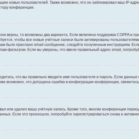
ию новых пользователей. Также возможно, что он заблокировал ваш IP-адре
атору конференции.
они верны, то возможны два варианта. Если включена поддержка COPPA и при 
уется, чтобы все новые учётные записи были активированы пользователями
ам было прислано email-сообщение, следуйте полученным инструкциям. Если
пам-фильтром. Если вы уверены, что ввели правильный адрес email, попробу
едитесь, что вы правильно вводите имя пользователя и пароль. Если данные
Также возможно, что допущена ошибка в конфигурации конференции, свяжитес
вал или удалил вашу учётную запись. Кроме того, многие конференции перио
ных. Если это произошло, попробуйте зарегистрироваться снова и активнее 