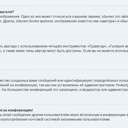
ователя?
зображения. Одно из них может относиться к вашему званию, обычно это звёзд
. Другое, обычно более крупное, изображение известно как «аватара» и обы
ь аватару с использованием четырёх инструментов: «Граватар», «Галерея а
, а также какие типы аватар могут быть доступны. Если вы не можете испол
чество созданных вами сообщений или идентифицируют определённых польз
аний на конференции, так как они установлены её администратором. Пожал
е. На большинстве конференций это запрещено, и модератор или администра
ти на конференцию!
ь email-сообщения другим пользователям через встроенную в конференцию ф
ь злоупотребления почтовой системой анонимными пользователями.