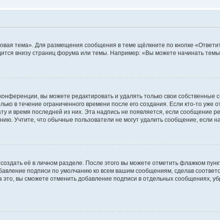
овая тема». Для размещения сообщения в теме щёлкните по кнопке «Ответит
ится внизу страниц форума или темы. Например: «Вы можете начинать темы»
конференции, вы можете редактировать и удалять только свои собственные 
ько в течение ограниченного времени после его создания. Если кто-то уже 
дату и время последней из них. Эта надпись не появляется, если сообщение 
ию. Учтите, что обычные пользователи не могут удалить сообщение, если на 
создать её в личном разделе. После этого вы можете отметить флажком пун
обавление подписи по умолчанию ко всем вашим сообщениям, сделав соотве
а это, вы сможете отменить добавление подписи в отдельных сообщениях, у