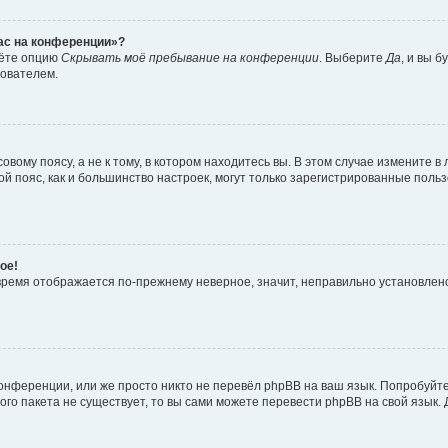
час на конференции»?
дёте опцию
Скрывать моё пребывание на конференции
. Выберите
Да
, и вы 
зователем.
вому поясу, а не к тому, в котором находитесь вы. В этом случае измените в 
овой пояс, как и большинство настроек, могут только зарегистрированные пол
ое!
о время отображается по-прежнему неверное, значит, неправильно установле
онференции, или же просто никто не перевёл phpBB на ваш язык. Попробуйт
вого пакета не существует, то вы сами можете перевести phpBB на свой язы