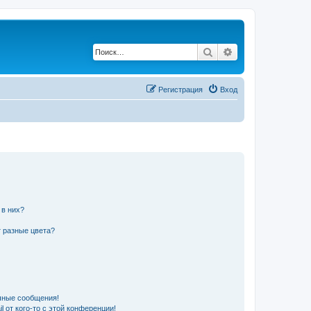
Поиск
Расширенный по
Регистрация
Вход
 в них?
 разные цвета?
чные сообщения!
 от кого-то с этой конференции!