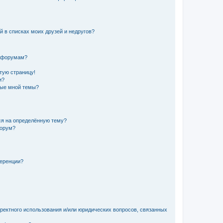
й в списках моих друзей и недругов?
и форумам?
стую страницу!
и?
ные мной темы?
ься на определённую тему?
форум?
ференции?
рректного использования и/или юридических вопросов, связанных