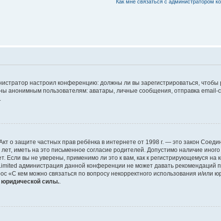
Как мне связаться с администратором 
дминистратор настроил конференцию: должны ли вы зарегистрироваться, чтобы
 анонимным пользователям: аватары, личные сообщения, отправка email-сооб
.
 или Акт о защите частных прав ребёнка в интернете от 1998 г. — это закон Со
т, иметь на это письменное согласие родителей. Допустимо наличие иного
 Если вы не уверены, применимо ли это к вам, как к регистрирующемуся на 
Limited администрация данной конференции не может давать рекомендаций 
ос «С кем можно связаться по вопросу некорректного использования и/или ю
т юридической силы.
.