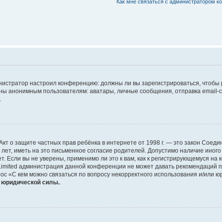
Как мне связаться с администратором 
дминистратор настроил конференцию: должны ли вы зарегистрироваться, чтобы
 анонимным пользователям: аватары, личные сообщения, отправка email-сооб
.
 или Акт о защите частных прав ребёнка в интернете от 1998 г. — это закон Со
т, иметь на это письменное согласие родителей. Допустимо наличие иного
 Если вы не уверены, применимо ли это к вам, как к регистрирующемуся на 
Limited администрация данной конференции не может давать рекомендаций 
ос «С кем можно связаться по вопросу некорректного использования и/или ю
т юридической силы.
.