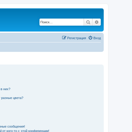
Поиск
Расширенный по
Регистрация
Вход
 в них?
 разные цвета?
чные сообщения!
 от кого-то с этой конференции!