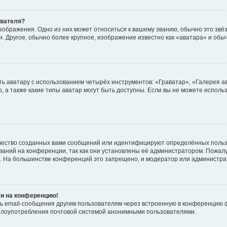
ователя?
зображения. Одно из них может относиться к вашему званию, обычно это звёзд
. Другое, обычно более крупное, изображение известно как «аватара» и обы
ь аватару с использованием четырёх инструментов: «Граватар», «Галерея а
, а также какие типы аватар могут быть доступны. Если вы не можете испол
чество созданных вами сообщений или идентифицируют определённых польз
аний на конференции, так как они установлены её администратором. Пожал
е. На большинстве конференций это запрещено, и модератор или администра
ти на конференцию!
ь email-сообщения другим пользователям через встроенную в конференцию ф
ь злоупотребления почтовой системой анонимными пользователями.