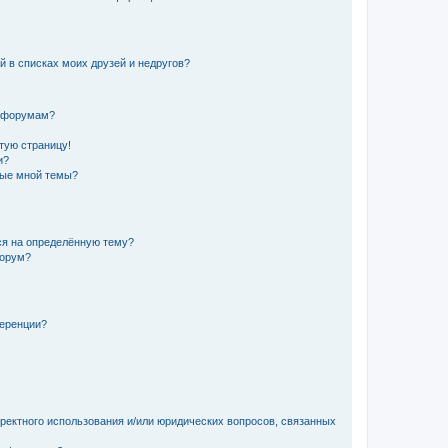
й в списках моих друзей и недругов?
и форумам?
стую страницу!
и?
ные мной темы?
ься на определённую тему?
форум?
ференции?
рректного использования и/или юридических вопросов, связанных