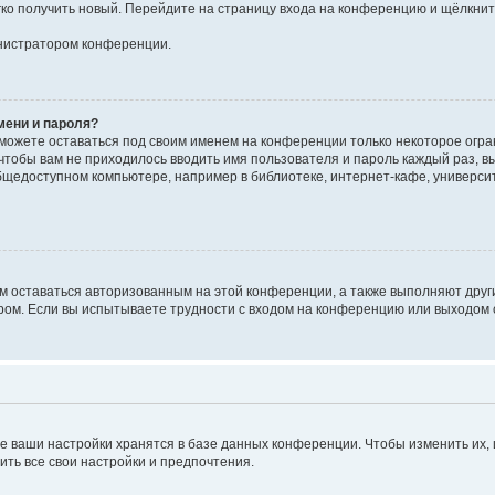
егко получить новый. Перейдите на страницу входа на конференцию и щёлкни
инистратором конференции.
мени и пароля?
сможете оставаться под своим именем на конференции только некоторое огран
 чтобы вам не приходилось вводить имя пользователя и пароль каждый раз, 
щедоступном компьютере, например в библиотеке, интернет-кафе, университе
ам оставаться авторизованным на этой конференции, а также выполняют друг
ом. Если вы испытываете трудности с входом на конференцию или выходом с
е ваши настройки хранятся в базе данных конференции. Чтобы изменить их,
ить все свои настройки и предпочтения.