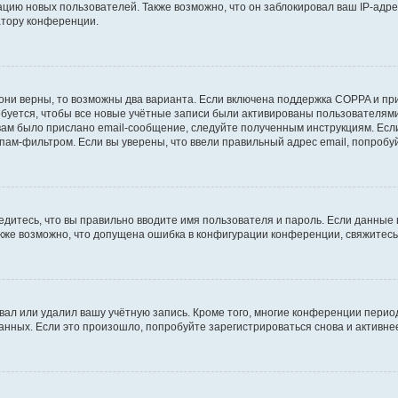
ию новых пользователей. Также возможно, что он заблокировал ваш IP-адре
атору конференции.
они верны, то возможны два варианта. Если включена поддержка COPPA и при 
уется, чтобы все новые учётные записи были активированы пользователями
ам было прислано email-сообщение, следуйте полученным инструкциям. Если
пам-фильтром. Если вы уверены, что ввели правильный адрес email, попробу
едитесь, что вы правильно вводите имя пользователя и пароль. Если данные
Также возможно, что допущена ошибка в конфигурации конференции, свяжитес
вал или удалил вашу учётную запись. Кроме того, многие конференции перио
ных. Если это произошло, попробуйте зарегистрироваться снова и активнее 