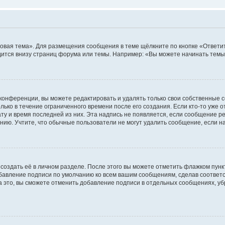
овая тема». Для размещения сообщения в теме щёлкните по кнопке «Ответит
ится внизу страниц форума или темы. Например: «Вы можете начинать темы»
конференции, вы можете редактировать и удалять только свои собственные 
ько в течение ограниченного времени после его создания. Если кто-то уже 
дату и время последней из них. Эта надпись не появляется, если сообщение 
ию. Учтите, что обычные пользователи не могут удалить сообщение, если на 
создать её в личном разделе. После этого вы можете отметить флажком пун
обавление подписи по умолчанию ко всем вашим сообщениям, сделав соотве
а это, вы сможете отменить добавление подписи в отдельных сообщениях, у