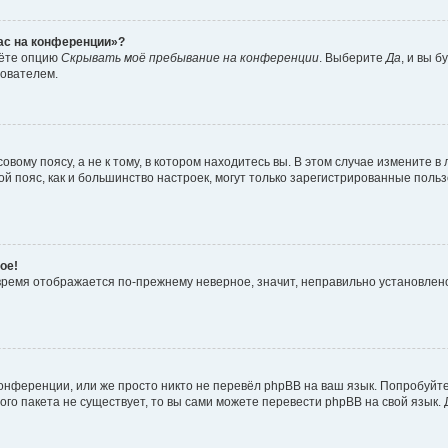
час на конференции»?
дёте опцию
Скрывать моё пребывание на конференции
. Выберите
Да
, и вы 
зователем.
вому поясу, а не к тому, в котором находитесь вы. В этом случае измените в 
овой пояс, как и большинство настроек, могут только зарегистрированные пол
ое!
о время отображается по-прежнему неверное, значит, неправильно установле
онференции, или же просто никто не перевёл phpBB на ваш язык. Попробуйт
вого пакета не существует, то вы сами можете перевести phpBB на свой язы