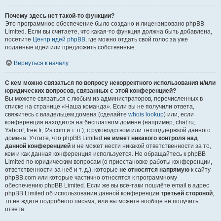
Почему здесь нет такой-то функции?
Это программное обеспечение было создано и лицензировано phpBB
Limited. Если вы считаете, что какая-то функция должна быть добавлена,
посетите
Центр идей phpBB
, где можно отдать свой голос за уже
поданные идеи или предложить собственные.
Вернуться к началу
С кем можно связаться по вопросу некорректного использования и/или
юридических вопросов, связанных с этой конференцией?
Вы можете связаться с любым из администраторов, перечисленных в
списке на странице «Наша команда». Если вы не получили ответа,
свяжитесь с владельцем домена (сделайте
whois lookup
) или, если
конференция находится на бесплатном домене (например, chat.ru,
Yahoo!, free.fr, f2s.com и т. п.), с руководством или техподдержкой данного
домена. Учтите, что phpBB Limited
не имеет никакого контроля над
данной конференцией
и не может нести никакой ответственности за то,
кем и как данная конференция используется. Не обращайтесь к phpBB
Limited по юридическим вопросам (о приостановке работы конференции,
ответственности за неё и т. д.), которые
не относятся напрямую
к сайту
phpBB.com или которые частично относятся к программному
обеспечению phpBB Limited. Если же вы всё-таки пошлёте email в адрес
phpBB Limited об использовании данной конференции
третьей стороной
,
то не ждите подробного письма, или вы можете вообще не получить
ответа.