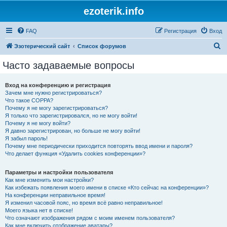
ezoterik.info
FAQ
Регистрация
Вход
П
Эзотерический сайт
Список форумов
о
Часто задаваемые вопросы
и
с
Вход на конференцию и регистрация
Зачем мне нужно регистрироваться?
к
Что такое COPPA?
Почему я не могу зарегистрироваться?
Я только что зарегистрировался, но не могу войти!
Почему я не могу войти?
Я давно зарегистрирован, но больше не могу войти!
Я забыл пароль!
Почему мне периодически приходится повторять ввод имени и пароля?
Что делает функция «Удалить cookies конференции»?
Параметры и настройки пользователя
Как мне изменить мои настройки?
Как избежать появления моего имени в списке «Кто сейчас на конференции»?
На конференции неправильное время!
Я изменил часовой пояс, но время всё равно неправильное!
Моего языка нет в списке!
Что означают изображения рядом с моим именем пользователя?
Как мне включить отображение аватары?