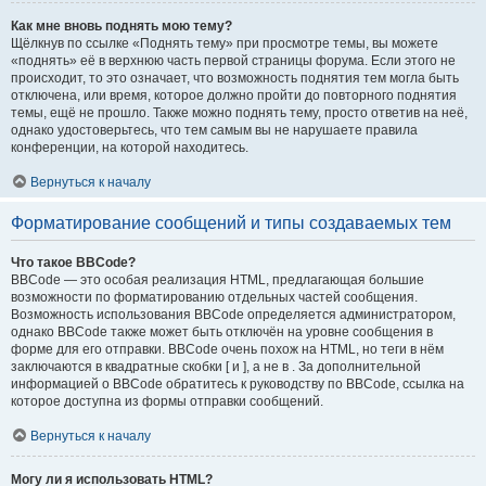
Как мне вновь поднять мою тему?
Щёлкнув по ссылке «Поднять тему» при просмотре темы, вы можете
«поднять» её в верхнюю часть первой страницы форума. Если этого не
происходит, то это означает, что возможность поднятия тем могла быть
отключена, или время, которое должно пройти до повторного поднятия
темы, ещё не прошло. Также можно поднять тему, просто ответив на неё,
однако удостоверьтесь, что тем самым вы не нарушаете правила
конференции, на которой находитесь.
Вернуться к началу
Форматирование сообщений и типы создаваемых тем
Что такое BBCode?
BBCode — это особая реализация HTML, предлагающая большие
возможности по форматированию отдельных частей сообщения.
Возможность использования BBCode определяется администратором,
однако BBCode также может быть отключён на уровне сообщения в
форме для его отправки. BBCode очень похож на HTML, но теги в нём
заключаются в квадратные скобки [ и ], а не в . За дополнительной
информацией о BBCode обратитесь к руководству по BBCode, ссылка на
которое доступна из формы отправки сообщений.
Вернуться к началу
Могу ли я использовать HTML?