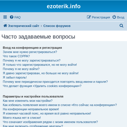
ezoterik.info
FAQ
Регистрация
Вход
П
Эзотерический сайт
Список форумов
о
Часто задаваемые вопросы
и
с
Вход на конференцию и регистрация
Зачем мне нужно регистрироваться?
к
Что такое COPPA?
Почему я не могу зарегистрироваться?
Я только что зарегистрировался, но не могу войти!
Почему я не могу войти?
Я давно зарегистрирован, но больше не могу войти!
Я забыл пароль!
Почему мне периодически приходится повторять ввод имени и пароля?
Что делает функция «Удалить cookies конференции»?
Параметры и настройки пользователя
Как мне изменить мои настройки?
Как избежать появления моего имени в списке «Кто сейчас на конференции»?
На конференции неправильное время!
Я изменил часовой пояс, но время всё равно неправильное!
Моего языка нет в списке!
Что означают изображения рядом с моим именем пользователя?
Как мне включить отображение аватары?