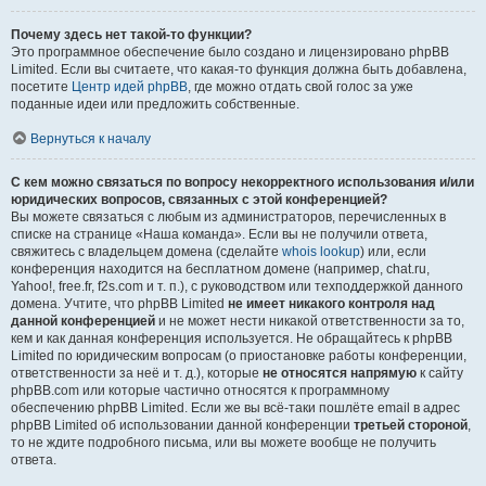
Почему здесь нет такой-то функции?
Это программное обеспечение было создано и лицензировано phpBB
Limited. Если вы считаете, что какая-то функция должна быть добавлена,
посетите
Центр идей phpBB
, где можно отдать свой голос за уже
поданные идеи или предложить собственные.
Вернуться к началу
С кем можно связаться по вопросу некорректного использования и/или
юридических вопросов, связанных с этой конференцией?
Вы можете связаться с любым из администраторов, перечисленных в
списке на странице «Наша команда». Если вы не получили ответа,
свяжитесь с владельцем домена (сделайте
whois lookup
) или, если
конференция находится на бесплатном домене (например, chat.ru,
Yahoo!, free.fr, f2s.com и т. п.), с руководством или техподдержкой данного
домена. Учтите, что phpBB Limited
не имеет никакого контроля над
данной конференцией
и не может нести никакой ответственности за то,
кем и как данная конференция используется. Не обращайтесь к phpBB
Limited по юридическим вопросам (о приостановке работы конференции,
ответственности за неё и т. д.), которые
не относятся напрямую
к сайту
phpBB.com или которые частично относятся к программному
обеспечению phpBB Limited. Если же вы всё-таки пошлёте email в адрес
phpBB Limited об использовании данной конференции
третьей стороной
,
то не ждите подробного письма, или вы можете вообще не получить
ответа.