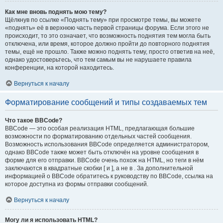
Как мне вновь поднять мою тему?
Щёлкнув по ссылке «Поднять тему» при просмотре темы, вы можете
«поднять» её в верхнюю часть первой страницы форума. Если этого не
происходит, то это означает, что возможность поднятия тем могла быть
отключена, или время, которое должно пройти до повторного поднятия
темы, ещё не прошло. Также можно поднять тему, просто ответив на неё,
однако удостоверьтесь, что тем самым вы не нарушаете правила
конференции, на которой находитесь.
Вернуться к началу
Форматирование сообщений и типы создаваемых тем
Что такое BBCode?
BBCode — это особая реализация HTML, предлагающая большие
возможности по форматированию отдельных частей сообщения.
Возможность использования BBCode определяется администратором,
однако BBCode также может быть отключён на уровне сообщения в
форме для его отправки. BBCode очень похож на HTML, но теги в нём
заключаются в квадратные скобки [ и ], а не в . За дополнительной
информацией о BBCode обратитесь к руководству по BBCode, ссылка на
которое доступна из формы отправки сообщений.
Вернуться к началу
Могу ли я использовать HTML?