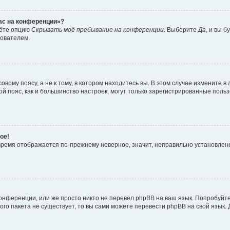
час на конференции»?
дёте опцию
Скрывать моё пребывание на конференции
. Выберите
Да
, и вы 
зователем.
вому поясу, а не к тому, в котором находитесь вы. В этом случае измените в 
овой пояс, как и большинство настроек, могут только зарегистрированные пол
ое!
о время отображается по-прежнему неверное, значит, неправильно установле
онференции, или же просто никто не перевёл phpBB на ваш язык. Попробуйт
вого пакета не существует, то вы сами можете перевести phpBB на свой язы