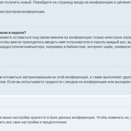
егко получить новый. Перейдите на страницу входа на конференцию и щёлкни
инистратором конференции.
мени и пароля?
сможете оставаться под своим именем на конференции только некоторое огран
 чтобы вам не приходилось вводить имя пользователя и пароль каждый раз, 
щедоступном компьютере, например в библиотеке, интернет-кафе, университе
ам оставаться авторизованным на этой конференции, а также выполняют друг
ом. Если вы испытываете трудности с входом на конференцию или выходом с
е ваши настройки хранятся в базе данных конференции. Чтобы изменить их,
ить все свои настройки и предпочтения.