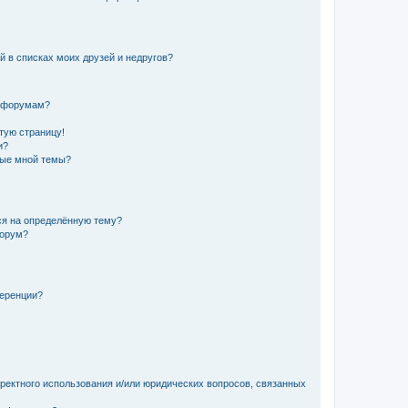
й в списках моих друзей и недругов?
и форумам?
стую страницу!
и?
ные мной темы?
ься на определённую тему?
форум?
ференции?
рректного использования и/или юридических вопросов, связанных