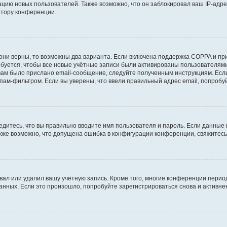
ию новых пользователей. Также возможно, что он заблокировал ваш IP-адре
атору конференции.
они верны, то возможны два варианта. Если включена поддержка COPPA и при 
уется, чтобы все новые учётные записи были активированы пользователями
ам было прислано email-сообщение, следуйте полученным инструкциям. Если
пам-фильтром. Если вы уверены, что ввели правильный адрес email, попробу
едитесь, что вы правильно вводите имя пользователя и пароль. Если данные
Также возможно, что допущена ошибка в конфигурации конференции, свяжитес
вал или удалил вашу учётную запись. Кроме того, многие конференции перио
ных. Если это произошло, попробуйте зарегистрироваться снова и активнее 