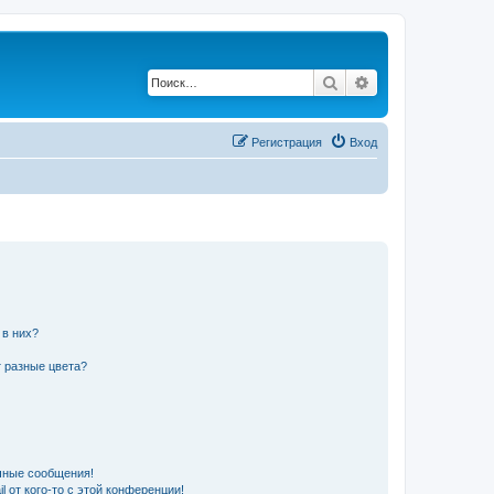
Поиск
Расширенный по
Регистрация
Вход
 в них?
 разные цвета?
чные сообщения!
 от кого-то с этой конференции!