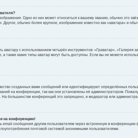
ователя?
зображения. Одно из них может относиться к вашему званию, обычно это звёзд
. Другое, обычно более крупное, изображение известно как «аватара» и обы
ь аватару с использованием четырёх инструментов: «Граватар», «Галерея а
, а также какие типы аватар могут быть доступны. Если вы не можете испол
чество созданных вами сообщений или идентифицируют определённых польз
аний на конференции, так как они установлены её администратором. Пожал
е. На большинстве конференций это запрещено, и модератор или администра
ти на конференцию!
ь email-сообщения другим пользователям через встроенную в конференцию ф
ь злоупотребления почтовой системой анонимными пользователями.