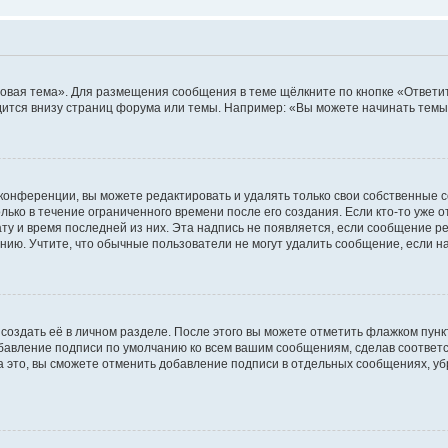
овая тема». Для размещения сообщения в теме щёлкните по кнопке «Ответит
ится внизу страниц форума или темы. Например: «Вы можете начинать темы»
конференции, вы можете редактировать и удалять только свои собственные 
ько в течение ограниченного времени после его создания. Если кто-то уже 
дату и время последней из них. Эта надпись не появляется, если сообщение 
ию. Учтите, что обычные пользователи не могут удалить сообщение, если на 
создать её в личном разделе. После этого вы можете отметить флажком пун
обавление подписи по умолчанию ко всем вашим сообщениям, сделав соотве
а это, вы сможете отменить добавление подписи в отдельных сообщениях, у