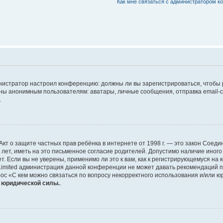
Как мне связаться с администратором 
дминистратор настроил конференцию: должны ли вы зарегистрироваться, чтобы
 анонимным пользователям: аватары, личные сообщения, отправка email-сооб
.
 или Акт о защите частных прав ребёнка в интернете от 1998 г. — это закон Со
т, иметь на это письменное согласие родителей. Допустимо наличие иного
 Если вы не уверены, применимо ли это к вам, как к регистрирующемуся на 
Limited администрация данной конференции не может давать рекомендаций 
ос «С кем можно связаться по вопросу некорректного использования и/или ю
т юридической силы.
.