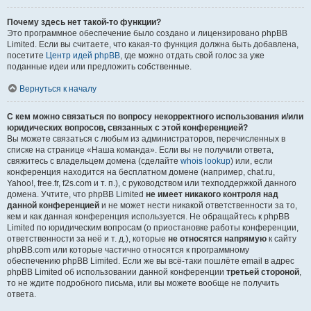
Почему здесь нет такой-то функции?
Это программное обеспечение было создано и лицензировано phpBB
Limited. Если вы считаете, что какая-то функция должна быть добавлена,
посетите
Центр идей phpBB
, где можно отдать свой голос за уже
поданные идеи или предложить собственные.
Вернуться к началу
С кем можно связаться по вопросу некорректного использования и/или
юридических вопросов, связанных с этой конференцией?
Вы можете связаться с любым из администраторов, перечисленных в
списке на странице «Наша команда». Если вы не получили ответа,
свяжитесь с владельцем домена (сделайте
whois lookup
) или, если
конференция находится на бесплатном домене (например, chat.ru,
Yahoo!, free.fr, f2s.com и т. п.), с руководством или техподдержкой данного
домена. Учтите, что phpBB Limited
не имеет никакого контроля над
данной конференцией
и не может нести никакой ответственности за то,
кем и как данная конференция используется. Не обращайтесь к phpBB
Limited по юридическим вопросам (о приостановке работы конференции,
ответственности за неё и т. д.), которые
не относятся напрямую
к сайту
phpBB.com или которые частично относятся к программному
обеспечению phpBB Limited. Если же вы всё-таки пошлёте email в адрес
phpBB Limited об использовании данной конференции
третьей стороной
,
то не ждите подробного письма, или вы можете вообще не получить
ответа.