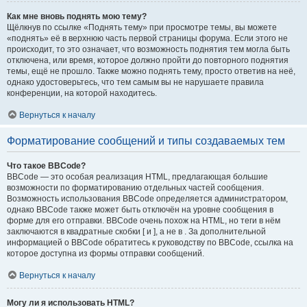
Как мне вновь поднять мою тему?
Щёлкнув по ссылке «Поднять тему» при просмотре темы, вы можете
«поднять» её в верхнюю часть первой страницы форума. Если этого не
происходит, то это означает, что возможность поднятия тем могла быть
отключена, или время, которое должно пройти до повторного поднятия
темы, ещё не прошло. Также можно поднять тему, просто ответив на неё,
однако удостоверьтесь, что тем самым вы не нарушаете правила
конференции, на которой находитесь.
Вернуться к началу
Форматирование сообщений и типы создаваемых тем
Что такое BBCode?
BBCode — это особая реализация HTML, предлагающая большие
возможности по форматированию отдельных частей сообщения.
Возможность использования BBCode определяется администратором,
однако BBCode также может быть отключён на уровне сообщения в
форме для его отправки. BBCode очень похож на HTML, но теги в нём
заключаются в квадратные скобки [ и ], а не в . За дополнительной
информацией о BBCode обратитесь к руководству по BBCode, ссылка на
которое доступна из формы отправки сообщений.
Вернуться к началу
Могу ли я использовать HTML?