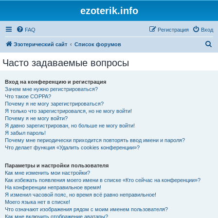
ezoterik.info
FAQ
Регистрация
Вход
П
Эзотерический сайт
Список форумов
о
Часто задаваемые вопросы
и
с
Вход на конференцию и регистрация
Зачем мне нужно регистрироваться?
к
Что такое COPPA?
Почему я не могу зарегистрироваться?
Я только что зарегистрировался, но не могу войти!
Почему я не могу войти?
Я давно зарегистрирован, но больше не могу войти!
Я забыл пароль!
Почему мне периодически приходится повторять ввод имени и пароля?
Что делает функция «Удалить cookies конференции»?
Параметры и настройки пользователя
Как мне изменить мои настройки?
Как избежать появления моего имени в списке «Кто сейчас на конференции»?
На конференции неправильное время!
Я изменил часовой пояс, но время всё равно неправильное!
Моего языка нет в списке!
Что означают изображения рядом с моим именем пользователя?
Как мне включить отображение аватары?