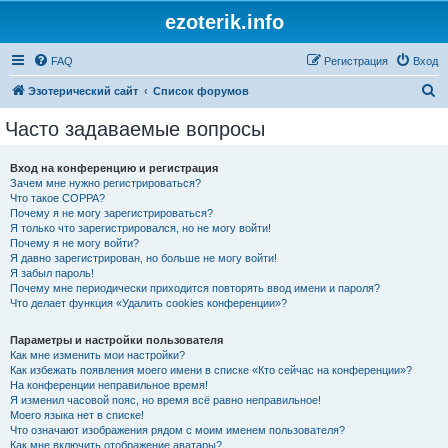
ezoterik.info
FAQ
Регистрация
Вход
П
Эзотерический сайт
Список форумов
о
Часто задаваемые вопросы
и
с
Вход на конференцию и регистрация
Зачем мне нужно регистрироваться?
к
Что такое COPPA?
Почему я не могу зарегистрироваться?
Я только что зарегистрировался, но не могу войти!
Почему я не могу войти?
Я давно зарегистрирован, но больше не могу войти!
Я забыл пароль!
Почему мне периодически приходится повторять ввод имени и пароля?
Что делает функция «Удалить cookies конференции»?
Параметры и настройки пользователя
Как мне изменить мои настройки?
Как избежать появления моего имени в списке «Кто сейчас на конференции»?
На конференции неправильное время!
Я изменил часовой пояс, но время всё равно неправильное!
Моего языка нет в списке!
Что означают изображения рядом с моим именем пользователя?
Как мне включить отображение аватары?