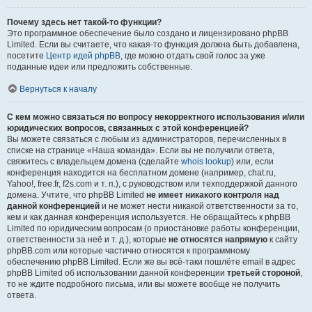
Почему здесь нет такой-то функции?
Это программное обеспечение было создано и лицензировано phpBB
Limited. Если вы считаете, что какая-то функция должна быть добавлена,
посетите
Центр идей phpBB
, где можно отдать свой голос за уже
поданные идеи или предложить собственные.
Вернуться к началу
С кем можно связаться по вопросу некорректного использования и/или
юридических вопросов, связанных с этой конференцией?
Вы можете связаться с любым из администраторов, перечисленных в
списке на странице «Наша команда». Если вы не получили ответа,
свяжитесь с владельцем домена (сделайте
whois lookup
) или, если
конференция находится на бесплатном домене (например, chat.ru,
Yahoo!, free.fr, f2s.com и т. п.), с руководством или техподдержкой данного
домена. Учтите, что phpBB Limited
не имеет никакого контроля над
данной конференцией
и не может нести никакой ответственности за то,
кем и как данная конференция используется. Не обращайтесь к phpBB
Limited по юридическим вопросам (о приостановке работы конференции,
ответственности за неё и т. д.), которые
не относятся напрямую
к сайту
phpBB.com или которые частично относятся к программному
обеспечению phpBB Limited. Если же вы всё-таки пошлёте email в адрес
phpBB Limited об использовании данной конференции
третьей стороной
,
то не ждите подробного письма, или вы можете вообще не получить
ответа.