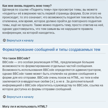
Как мне вновь поднять мою тему?
Щёлкнув по ссылке «Поднять тему» при просмотре темы, вы можете
«поднять» её в верхнюю часть первой страницы форума. Если этого не
происходит, то это означает, что возможность поднятия тем могла быть
отключена, или время, которое должно пройти до повторного поднятия
темы, ещё не прошло. Также можно поднять тему, просто ответив на неё,
однако удостоверьтесь, что тем самым вы не нарушаете правила
конференции, на которой находитесь.
Вернуться к началу
Форматирование сообщений и типы создаваемых тем
Что такое BBCode?
BBCode — это особая реализация HTML, предлагающая большие
возможности по форматированию отдельных частей сообщения.
Возможность использования BBCode определяется администратором,
однако BBCode также может быть отключён на уровне сообщения в
форме для его отправки. BBCode очень похож на HTML, но теги в нём
заключаются в квадратные скобки [ и ], а не в . За дополнительной
информацией о BBCode обратитесь к руководству по BBCode, ссылка на
которое доступна из формы отправки сообщений.
Вернуться к началу
Могу ли я использовать HTML?