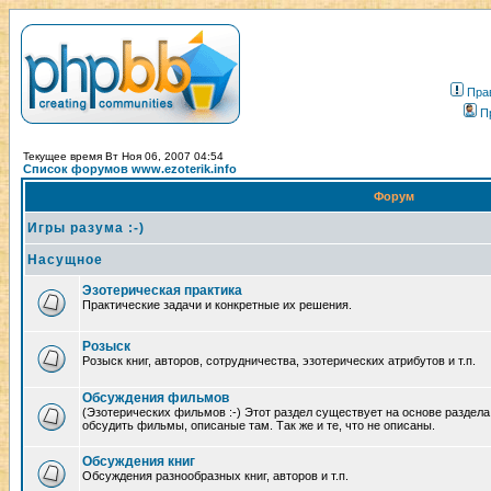
Пра
П
Текущее время Вт Ноя 06, 2007 04:54
Список форумов www.ezoterik.info
Форум
Игры разума :-)
Насущное
Эзотерическая практика
Практические задачи и конкретные их решения.
Розыск
Розыск книг, авторов, сотрудничества, эзотерических атрибутов и т.п.
Обсуждения фильмов
(Эзотерических фильмов :-) Этот раздел существует на основе раздел
обсудить фильмы, описаные там. Так же и те, что не описаны.
Обсуждения книг
Обсуждения разнообразных книг, авторов и т.п.