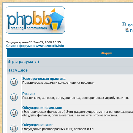
Пра
П
Текущее время Сб Янв 05, 2008 16:55
Список форумов www.ezoterik.info
Форум
Игры разума :-)
Насущное
Эзотерическая практика
Практические задачи и конкретные их решения.
Розыск
Розыск книг, авторов, сотрудничества, эзотерических атрибутов и т.п.
Обсуждения фильмов
(Эзотерических фильмов :-) Этот раздел существует на основе раздел
обсудить фильмы, описаные там. Так же и те, что не описаны.
Обсуждения книг
Обсуждения разнообразных книг, авторов и т.п.