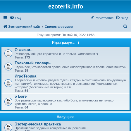
ezoterik.info
FAQ
Регистрация
Вход
П
Эзотерический сайт
Список форумов
о
Текущее время: Пн май 16, 2022 14:53
и
Игры разума :-)
с
О жизни...
Разговоры общего характера и не только. Философия :)
к
Темы:
173
Толковый словарь
Здесь все, что касается прояснения слов/терминов и прояснения понятий.
Темы:
39
ИгроТерика
Творческий и игровой раздел. Здесь каждый может написать придуманую
им притчу/стихи/юмор, поучаствовать в составлении "коллективных
историй" (бесконечные истории) и т.п.
Темы:
54
о Боге
Все разговоры касающееся как либо Бога, и конечно же не только
христианского, а вообще...
Темы:
64
Насущное
Эзотерическая практика
Практические задачи и конкретные их решения.