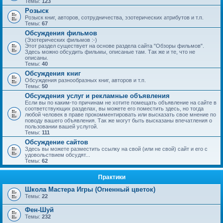
Темы:
123
Розыск
Розыск книг, авторов, сотрудничества, эзотерических атрибутов и т.п.
Темы:
67
Обсуждения фильмов
(Эзотерических фильмов :-)
Этот раздел существует на основе раздела сайта "Обзоры фильмов".
Здесь можно обсудить фильмы, описаные там. Так же и те, что не
описаны.
Темы:
40
Обсуждения книг
Обсуждения разнообразных книг, авторов и т.п.
Темы:
50
Обсуждения услуг и рекламные объявления
Если вы по каким-то причинам не хотите помещать объявление на сайте в
соответствующих разделах, вы можете его поместить здесь, но тогда
любой человек в праве прокомментировать или высказать свое мнение по
поводу вашего объявления. Так же могут быть высказаны впечатления о
пользовании вашей услугой.
Темы:
111
Обсуждение сайтов
Здесь вы можете разместить ссылку на свой (или не свой) сайт и его с
удовольствием обсудят...
Темы:
62
Практики
Школа Мастера Игры (Огненный цветок)
Темы:
22
Фен-Шуй
Темы:
232