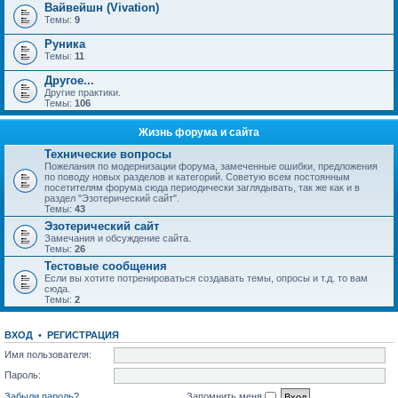
Вайвейшн (Vivation)
Темы:
9
Руника
Темы:
11
Другое...
Другие практики.
Темы:
106
Жизнь форума и сайта
Технические вопросы
Пожелания по модернизации форума, замеченные ошибки, предложения
по поводу новых разделов и категорий. Советую всем постоянным
посетителям форума сюда периодически заглядывать, так же как и в
раздел "Эзотерический сайт".
Темы:
43
Эзотерический сайт
Замечания и обсуждение сайта.
Темы:
26
Тестовые сообщения
Если вы хотите потренироваться создавать темы, опросы и т.д. то вам
сюда.
Темы:
2
ВХОД
•
РЕГИСТРАЦИЯ
Имя пользователя:
Пароль:
Забыли пароль?
Запомнить меня