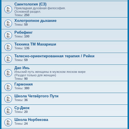
Саентология (СЗ)
Прикладная духовная философия.
Основной раздел.
Темы:
250
Холотропное дыхание
Темы:
59
Ребефинг
Темы:
100
Техника ТМ Махариши
Темы:
135
Телесно-ориентированная терапия / Рейки
Темы:
59
Дао Инь
Иньский путь женщины в мужском янском мире
(Раздел только для женщин)
Темы:
90
Гармония
Темы:
380
Школа Четвёртого Пути
Темы:
36
Су-Джок
Темы:
20
Школа Норбекова
Темы:
24