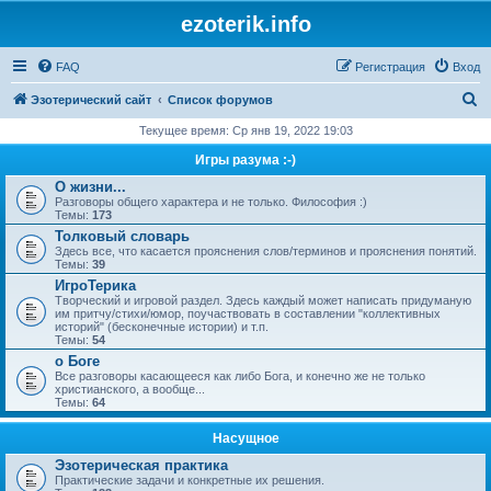
ezoterik.info
FAQ
Регистрация
Вход
П
Эзотерический сайт
Список форумов
о
Текущее время: Ср янв 19, 2022 19:03
и
Игры разума :-)
с
О жизни...
Разговоры общего характера и не только. Философия :)
к
Темы:
173
Толковый словарь
Здесь все, что касается прояснения слов/терминов и прояснения понятий.
Темы:
39
ИгроТерика
Творческий и игровой раздел. Здесь каждый может написать придуманую
им притчу/стихи/юмор, поучаствовать в составлении "коллективных
историй" (бесконечные истории) и т.п.
Темы:
54
о Боге
Все разговоры касающееся как либо Бога, и конечно же не только
христианского, а вообще...
Темы:
64
Насущное
Эзотерическая практика
Практические задачи и конкретные их решения.