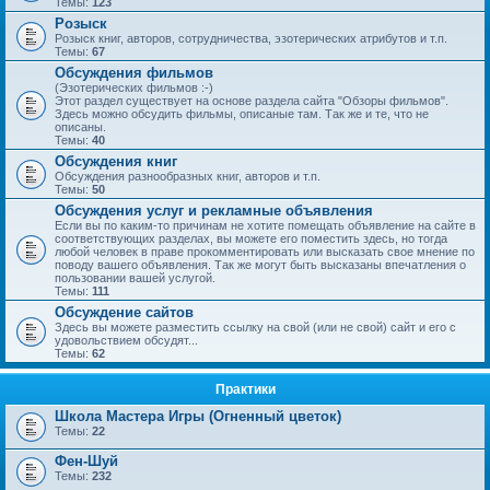
Темы:
123
Розыск
Розыск книг, авторов, сотрудничества, эзотерических атрибутов и т.п.
Темы:
67
Обсуждения фильмов
(Эзотерических фильмов :-)
Этот раздел существует на основе раздела сайта "Обзоры фильмов".
Здесь можно обсудить фильмы, описаные там. Так же и те, что не
описаны.
Темы:
40
Обсуждения книг
Обсуждения разнообразных книг, авторов и т.п.
Темы:
50
Обсуждения услуг и рекламные объявления
Если вы по каким-то причинам не хотите помещать объявление на сайте в
соответствующих разделах, вы можете его поместить здесь, но тогда
любой человек в праве прокомментировать или высказать свое мнение по
поводу вашего объявления. Так же могут быть высказаны впечатления о
пользовании вашей услугой.
Темы:
111
Обсуждение сайтов
Здесь вы можете разместить ссылку на свой (или не свой) сайт и его с
удовольствием обсудят...
Темы:
62
Практики
Школа Мастера Игры (Огненный цветок)
Темы:
22
Фен-Шуй
Темы:
232