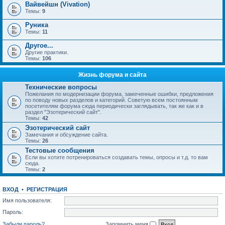
Вайвейшн (Vivation)
Темы:
9
Руника
Темы:
11
Другое...
Другие практики.
Темы:
106
Жизнь форума и сайта
Технические вопросы
Пожелания по модернизации форума, замеченные ошибки, предложения
по поводу новых разделов и категорий. Советую всем постоянным
посетителям форума сюда периодически заглядывать, так же как и в
раздел "Эзотерический сайт".
Темы:
42
Эзотерический сайт
Замечания и обсуждение сайта.
Темы:
26
Тестовые сообщения
Если вы хотите потренироваться создавать темы, опросы и т.д. то вам
сюда.
Темы:
2
ВХОД
•
РЕГИСТРАЦИЯ
Имя пользователя:
Пароль:
Забыли пароль?
Запомнить меня