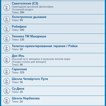
Саентология (СЗ)
Прикладная духовная философия.
Основной раздел.
Темы:
250
Холотропное дыхание
Темы:
59
Ребефинг
Темы:
100
Техника ТМ Махариши
Темы:
135
Телесно-ориентированная терапия / Рейки
Темы:
59
Дао Инь
Иньский путь женщины в мужском янском мире
(Раздел только для женщин)
Темы:
90
Гармония
Темы:
379
Школа Четвёртого Пути
Темы:
36
Су-Джок
Темы:
20
Школа Норбекова
Темы:
24