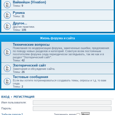
Вайвейшн (Vivation)
Темы:
9
Руника
Темы:
11
Другое...
Другие практики.
Темы:
106
Жизнь форума и сайта
Технические вопросы
Пожелания по модернизации форума, замеченные ошибки, предложения
по поводу новых разделов и категорий. Советую всем постоянным
посетителям форума сюда периодически заглядывать, так же как и в
раздел "Эзотерический сайт".
Темы:
42
Эзотерический сайт
Замечания и обсуждение сайта.
Темы:
26
Тестовые сообщения
Если вы хотите потренироваться создавать темы, опросы и т.д. то вам
сюда.
Темы:
2
ВХОД
•
РЕГИСТРАЦИЯ
Имя пользователя:
Пароль:
Забыли пароль?
Запомнить меня