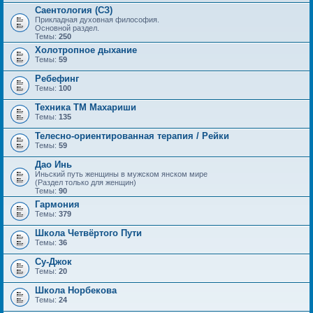
Саентология (СЗ)
Прикладная духовная философия.
Основной раздел.
Темы:
250
Холотропное дыхание
Темы:
59
Ребефинг
Темы:
100
Техника ТМ Махариши
Темы:
135
Телесно-ориентированная терапия / Рейки
Темы:
59
Дао Инь
Иньский путь женщины в мужском янском мире
(Раздел только для женщин)
Темы:
90
Гармония
Темы:
379
Школа Четвёртого Пути
Темы:
36
Су-Джок
Темы:
20
Школа Норбекова
Темы:
24