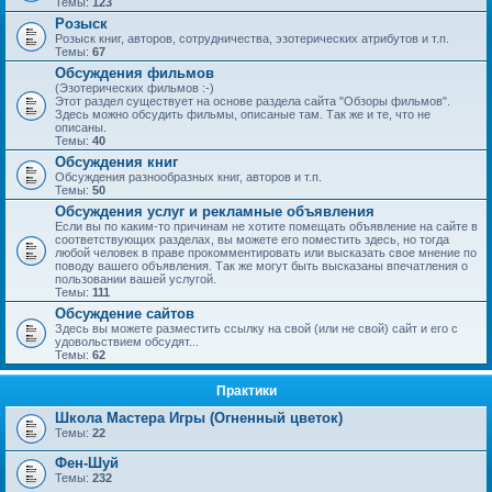
Темы:
123
Розыск
Розыск книг, авторов, сотрудничества, эзотерических атрибутов и т.п.
Темы:
67
Обсуждения фильмов
(Эзотерических фильмов :-)
Этот раздел существует на основе раздела сайта "Обзоры фильмов".
Здесь можно обсудить фильмы, описаные там. Так же и те, что не
описаны.
Темы:
40
Обсуждения книг
Обсуждения разнообразных книг, авторов и т.п.
Темы:
50
Обсуждения услуг и рекламные объявления
Если вы по каким-то причинам не хотите помещать объявление на сайте в
соответствующих разделах, вы можете его поместить здесь, но тогда
любой человек в праве прокомментировать или высказать свое мнение по
поводу вашего объявления. Так же могут быть высказаны впечатления о
пользовании вашей услугой.
Темы:
111
Обсуждение сайтов
Здесь вы можете разместить ссылку на свой (или не свой) сайт и его с
удовольствием обсудят...
Темы:
62
Практики
Школа Мастера Игры (Огненный цветок)
Темы:
22
Фен-Шуй
Темы:
232