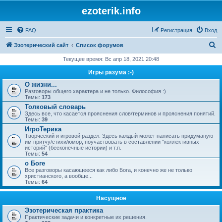
ezoterik.info
FAQ
Регистрация
Вход
П
Эзотерический сайт
Список форумов
о
Текущее время: Вс апр 18, 2021 20:48
и
Игры разума :-)
с
О жизни...
Разговоры общего характера и не только. Философия :)
к
Темы:
173
Толковый словарь
Здесь все, что касается прояснения слов/терминов и прояснения понятий.
Темы:
39
ИгроТерика
Творческий и игровой раздел. Здесь каждый может написать придуманую
им притчу/стихи/юмор, поучаствовать в составлении "коллективных
историй" (бесконечные истории) и т.п.
Темы:
54
о Боге
Все разговоры касающееся как либо Бога, и конечно же не только
христианского, а вообще...
Темы:
64
Насущное
Эзотерическая практика
Практические задачи и конкретные их решения.