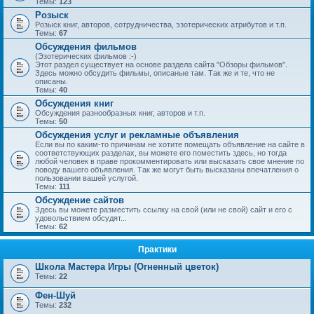
Темы:
123
Розыск
Розыск книг, авторов, сотрудничества, эзотерических атрибутов и т.п.
Темы:
67
Обсуждения фильмов
(Эзотерических фильмов :-)
Этот раздел существует на основе раздела сайта "Обзоры фильмов".
Здесь можно обсудить фильмы, описаные там. Так же и те, что не
описаны.
Темы:
40
Обсуждения книг
Обсуждения разнообразных книг, авторов и т.п.
Темы:
50
Обсуждения услуг и рекламные объявления
Если вы по каким-то причинам не хотите помещать объявление на сайте в
соответствующих разделах, вы можете его поместить здесь, но тогда
любой человек в праве прокомментировать или высказать свое мнение по
поводу вашего объявления. Так же могут быть высказаны впечатления о
пользовании вашей услугой.
Темы:
111
Обсуждение сайтов
Здесь вы можете разместить ссылку на свой (или не свой) сайт и его с
удовольствием обсудят...
Темы:
62
Практики
Школа Мастера Игры (Огненный цветок)
Темы:
22
Фен-Шуй
Темы:
232