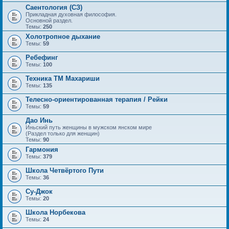
Саентология (СЗ)
Прикладная духовная философия.
Основной раздел.
Темы:
250
Холотропное дыхание
Темы:
59
Ребефинг
Темы:
100
Техника ТМ Махариши
Темы:
135
Телесно-ориентированная терапия / Рейки
Темы:
59
Дао Инь
Иньский путь женщины в мужском янском мире
(Раздел только для женщин)
Темы:
90
Гармония
Темы:
379
Школа Четвёртого Пути
Темы:
36
Су-Джок
Темы:
20
Школа Норбекова
Темы:
24