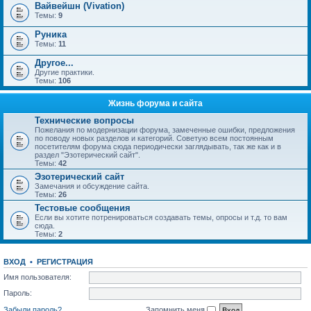
Вайвейшн (Vivation)
Темы:
9
Руника
Темы:
11
Другое...
Другие практики.
Темы:
106
Жизнь форума и сайта
Технические вопросы
Пожелания по модернизации форума, замеченные ошибки, предложения
по поводу новых разделов и категорий. Советую всем постоянным
посетителям форума сюда периодически заглядывать, так же как и в
раздел "Эзотерический сайт".
Темы:
42
Эзотерический сайт
Замечания и обсуждение сайта.
Темы:
26
Тестовые сообщения
Если вы хотите потренироваться создавать темы, опросы и т.д. то вам
сюда.
Темы:
2
ВХОД
•
РЕГИСТРАЦИЯ
Имя пользователя:
Пароль:
Забыли пароль?
Запомнить меня