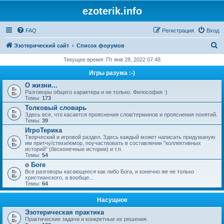
ezoterik.info
FAQ
Регистрация
Вход
П
Эзотерический сайт
Список форумов
о
Текущее время: Пт янв 28, 2022 07:48
и
Игры разума :-)
с
О жизни...
Разговоры общего характера и не только. Философия :)
к
Темы:
173
Толковый словарь
Здесь все, что касается прояснения слов/терминов и прояснения понятий.
Темы:
39
ИгроТерика
Творческий и игровой раздел. Здесь каждый может написать придуманую
им притчу/стихи/юмор, поучаствовать в составлении "коллективных
историй" (бесконечные истории) и т.п.
Темы:
54
о Боге
Все разговоры касающееся как либо Бога, и конечно же не только
христианского, а вообще...
Темы:
64
Насущное
Эзотерическая практика
Практические задачи и конкретные их решения.