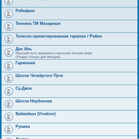
Ребефинг
Техника ТМ Махариши
Телесно-ориентированная терапия / Рейки
Дао Инь
Иньский путь женщины в мужском янском мире
(Раздел только для женщин)
Гармония
Школа Четвёртого Пути
Су-Джок
Школа Норбекова
Вайвейшн (Vivation)
Руника