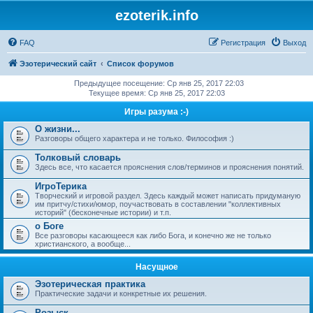
ezoterik.info
FAQ
Регистрация
Выход
Эзотерический сайт
Список форумов
Предыдущее посещение: Ср янв 25, 2017 22:03
Текущее время: Ср янв 25, 2017 22:03
Игры разума :-)
О жизни...
Разговоры общего характера и не только. Философия :)
Толковый словарь
Здесь все, что касается прояснения слов/терминов и прояснения понятий.
ИгроТерика
Творческий и игровой раздел. Здесь каждый может написать придуманую
им притчу/стихи/юмор, поучаствовать в составлении "коллективных
историй" (бесконечные истории) и т.п.
о Боге
Все разговоры касающееся как либо Бога, и конечно же не только
христианского, а вообще...
Насущное
Эзотерическая практика
Практические задачи и конкретные их решения.
Розыск