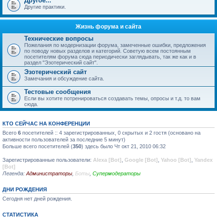
Другое...
Другие практики.
Жизнь форума и сайта
Технические вопросы
Пожелания по модернизации форума, замеченные ошибки, предложения
по поводу новых разделов и категорий. Советую всем постоянным
посетителям форума сюда периодически заглядывать, так же как и в
раздел "Эзотерический сайт".
Эзотерический сайт
Замечания и обсуждение сайта.
Тестовые сообщения
Если вы хотите потренироваться создавать темы, опросы и т.д. то вам
сюда.
КТО СЕЙЧАС НА КОНФЕРЕНЦИИ
Всего
6
посетителей :: 4 зарегистрированных, 0 скрытых и 2 гостя (основано на
активности пользователей за последние 5 минут)
Больше всего посетителей (
350
) здесь было Чт окт 21, 2010 06:32
Зарегистрированные пользователи:
Alexa [Bot]
,
Google [Bot]
,
Yahoo [Bot]
,
Yandex
[Bot]
Легенда:
Администраторы
,
Боты
,
Супермодераторы
ДНИ РОЖДЕНИЯ
Сегодня нет дней рождения.
СТАТИСТИКА