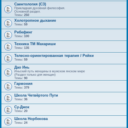
Саентология (СЗ)
Прикладная духовная философия.
Основной раздел.
Темы:
250
Холотропное дыхание
Темы:
59
Ребефинг
Темы:
100
Техника ТМ Махариши
Темы:
135
Телесно-ориентированная терапия / Рейки
Темы:
59
Дао Инь
Иньский путь женщины в мужском янском мире
(Раздел только для женщин)
Темы:
90
Гармония
Темы:
379
Школа Четвёртого Пути
Темы:
36
Су-Джок
Темы:
20
Школа Норбекова
Темы:
24