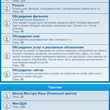
Темы:
123
Розыск
Розыск книг, авторов, сотрудничества, эзотерических атрибутов и т.п.
Темы:
67
Обсуждения фильмов
(Эзотерических фильмов :-)
Этот раздел существует на основе раздела сайта "Обзоры фильмов".
Здесь можно обсудить фильмы, описаные там. Так же и те, что не
описаны.
Темы:
40
Обсуждения книг
Обсуждения разнообразных книг, авторов и т.п.
Темы:
50
Обсуждения услуг и рекламные объявления
Если вы по каким-то причинам не хотите помещать объявление на сайте в
соответствующих разделах, вы можете его поместить здесь, но тогда
любой человек в праве прокомментировать или высказать свое мнение по
поводу вашего объявления. Так же могут быть высказаны впечатления о
пользовании вашей услугой.
Темы:
111
Обсуждение сайтов
Здесь вы можете разместить ссылку на свой (или не свой) сайт и его с
удовольствием обсудят...
Темы:
62
Практики
Школа Мастера Игры (Огненный цветок)
Темы:
22
Фен-Шуй
Темы:
232