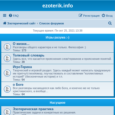
ezoterik.info
FAQ
Регистрация
Вход
П
Эзотерический сайт
Список форумов
о
Текущее время: Пн окт 25, 2021 13:38
и
Игры разума :-)
с
О жизни...
Разговоры общего характера и не только. Философия :)
к
Темы:
173
Толковый словарь
Здесь все, что касается прояснения слов/терминов и прояснения понятий.
Темы:
39
ИгроТерика
Творческий и игровой раздел. Здесь каждый может написать придуманую
им притчу/стихи/юмор, поучаствовать в составлении "коллективных
историй" (бесконечные истории) и т.п.
Темы:
54
о Боге
Все разговоры касающееся как либо Бога, и конечно же не только
христианского, а вообще...
Темы:
64
Насущное
Эзотерическая практика
Практические задачи и конкретные их решения.