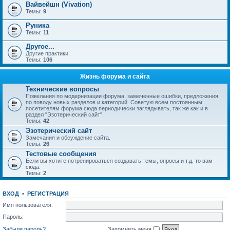
Вайвейшн (Vivation)
Темы:
9
Руника
Темы:
11
Другое...
Другие практики.
Темы:
106
Жизнь форума и сайта
Технические вопросы
Пожелания по модернизации форума, замеченные ошибки, предложения
по поводу новых разделов и категорий. Советую всем постоянным
посетителям форума сюда периодически заглядывать, так же как и в
раздел "Эзотерический сайт".
Темы:
42
Эзотерический сайт
Замечания и обсуждение сайта.
Темы:
26
Тестовые сообщения
Если вы хотите потренироваться создавать темы, опросы и т.д. то вам
сюда.
Темы:
2
ВХОД
•
РЕГИСТРАЦИЯ
Имя пользователя:
Пароль:
Забыли пароль?
Запомнить меня