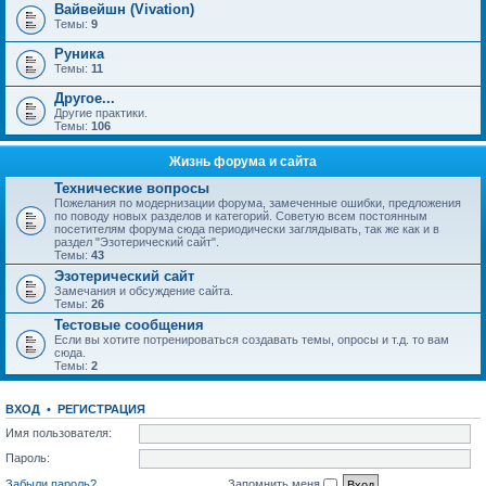
Вайвейшн (Vivation)
Темы:
9
Руника
Темы:
11
Другое...
Другие практики.
Темы:
106
Жизнь форума и сайта
Технические вопросы
Пожелания по модернизации форума, замеченные ошибки, предложения
по поводу новых разделов и категорий. Советую всем постоянным
посетителям форума сюда периодически заглядывать, так же как и в
раздел "Эзотерический сайт".
Темы:
43
Эзотерический сайт
Замечания и обсуждение сайта.
Темы:
26
Тестовые сообщения
Если вы хотите потренироваться создавать темы, опросы и т.д. то вам
сюда.
Темы:
2
ВХОД
•
РЕГИСТРАЦИЯ
Имя пользователя:
Пароль:
Забыли пароль?
Запомнить меня