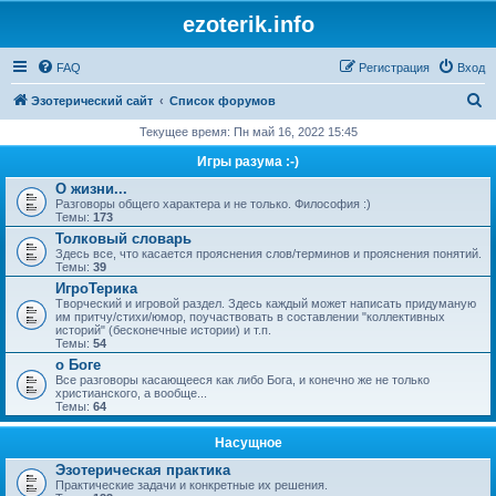
ezoterik.info
FAQ
Регистрация
Вход
П
Эзотерический сайт
Список форумов
о
Текущее время: Пн май 16, 2022 15:45
и
Игры разума :-)
с
О жизни...
Разговоры общего характера и не только. Философия :)
к
Темы:
173
Толковый словарь
Здесь все, что касается прояснения слов/терминов и прояснения понятий.
Темы:
39
ИгроТерика
Творческий и игровой раздел. Здесь каждый может написать придуманую
им притчу/стихи/юмор, поучаствовать в составлении "коллективных
историй" (бесконечные истории) и т.п.
Темы:
54
о Боге
Все разговоры касающееся как либо Бога, и конечно же не только
христианского, а вообще...
Темы:
64
Насущное
Эзотерическая практика
Практические задачи и конкретные их решения.