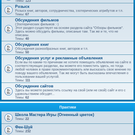
Темы:
123
Розыск
Розыск книг, авторов, сотрудничества, эзотерических атрибутов и т.п.
Темы:
67
Обсуждения фильмов
(Эзотерических фильмов :-)
Этот раздел существует на основе раздела сайта "Обзоры фильмов".
Здесь можно обсудить фильмы, описаные там. Так же и те, что не
описаны.
Темы:
40
Обсуждения книг
Обсуждения разнообразных книг, авторов и т.п.
Темы:
50
Обсуждения услуг и рекламные объявления
Если вы по каким-то причинам не хотите помещать объявление на сайте в
соответствующих разделах, вы можете его поместить здесь, но тогда
любой человек в праве прокомментировать или высказать свое мнение по
поводу вашего объявления. Так же могут быть высказаны впечатления о
пользовании вашей услугой.
Темы:
111
Обсуждение сайтов
Здесь вы можете разместить ссылку на свой (или не свой) сайт и его с
удовольствием обсудят...
Темы:
62
Практики
Школа Мастера Игры (Огненный цветок)
Темы:
22
Фен-Шуй
Темы:
232