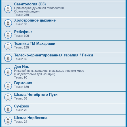
Саентология (СЗ)
Прикладная духовная философия.
Основной раздел.
Темы:
250
Холотропное дыхание
Темы:
59
Ребефинг
Темы:
100
Техника ТМ Махариши
Темы:
135
Телесно-ориентированная терапия / Рейки
Темы:
59
Дао Инь
Иньский путь женщины в мужском янском мире
(Раздел только для женщин)
Темы:
90
Гармония
Темы:
380
Школа Четвёртого Пути
Темы:
36
Су-Джок
Темы:
20
Школа Норбекова
Темы:
24