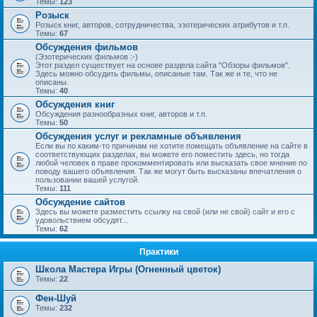
Темы:
123
Розыск
Розыск книг, авторов, сотрудничества, эзотерических атрибутов и т.п.
Темы:
67
Обсуждения фильмов
(Эзотерических фильмов :-)
Этот раздел существует на основе раздела сайта "Обзоры фильмов".
Здесь можно обсудить фильмы, описаные там. Так же и те, что не
описаны.
Темы:
40
Обсуждения книг
Обсуждения разнообразных книг, авторов и т.п.
Темы:
50
Обсуждения услуг и рекламные объявления
Если вы по каким-то причинам не хотите помещать объявление на сайте в
соответствующих разделах, вы можете его поместить здесь, но тогда
любой человек в праве прокомментировать или высказать свое мнение по
поводу вашего объявления. Так же могут быть высказаны впечатления о
пользовании вашей услугой.
Темы:
111
Обсуждение сайтов
Здесь вы можете разместить ссылку на свой (или не свой) сайт и его с
удовольствием обсудят...
Темы:
62
Практики
Школа Мастера Игры (Огненный цветок)
Темы:
22
Фен-Шуй
Темы:
232