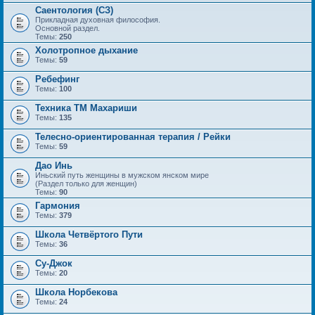
Саентология (СЗ)
Прикладная духовная философия.
Основной раздел.
Темы:
250
Холотропное дыхание
Темы:
59
Ребефинг
Темы:
100
Техника ТМ Махариши
Темы:
135
Телесно-ориентированная терапия / Рейки
Темы:
59
Дао Инь
Иньский путь женщины в мужском янском мире
(Раздел только для женщин)
Темы:
90
Гармония
Темы:
379
Школа Четвёртого Пути
Темы:
36
Су-Джок
Темы:
20
Школа Норбекова
Темы:
24