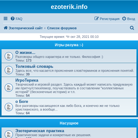
ezoterik.info
FAQ
Регистрация
Вход
П
Эзотерический сайт
Список форумов
о
Текущее время: Чт окт 28, 2021 00:10
и
Игры разума :-)
с
О жизни...
Разговоры общего характера и не только. Философия :)
к
Темы:
173
Толковый словарь
Здесь все, что касается прояснения слов/терминов и прояснения понятий.
Темы:
39
ИгроТерика
Творческий и игровой раздел. Здесь каждый может написать придуманую
им притчу/стихи/юмор, поучаствовать в составлении "коллективных
историй" (бесконечные истории) и т.п.
Темы:
54
о Боге
Все разговоры касающееся как либо Бога, и конечно же не только
христианского, а вообще...
Темы:
64
Насущное
Эзотерическая практика
Практические задачи и конкретные их решения.