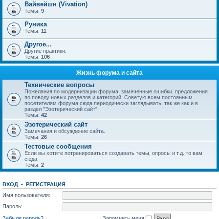
Вайвейшн (Vivation)
Темы:
9
Руника
Темы:
11
Другое...
Другие практики.
Темы:
106
Жизнь форума и сайта
Технические вопросы
Пожелания по модернизации форума, замеченные ошибки, предложения
по поводу новых разделов и категорий. Советую всем постоянным
посетителям форума сюда периодически заглядывать, так же как и в
раздел "Эзотерический сайт".
Темы:
42
Эзотерический сайт
Замечания и обсуждение сайта.
Темы:
26
Тестовые сообщения
Если вы хотите потренироваться создавать темы, опросы и т.д. то вам
сюда.
Темы:
2
ВХОД
•
РЕГИСТРАЦИЯ
Имя пользователя:
Пароль:
Забыли пароль?
Запомнить меня