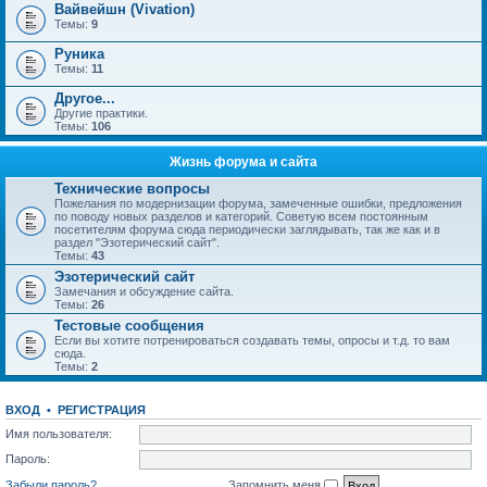
Вайвейшн (Vivation)
Темы:
9
Руника
Темы:
11
Другое...
Другие практики.
Темы:
106
Жизнь форума и сайта
Технические вопросы
Пожелания по модернизации форума, замеченные ошибки, предложения
по поводу новых разделов и категорий. Советую всем постоянным
посетителям форума сюда периодически заглядывать, так же как и в
раздел "Эзотерический сайт".
Темы:
43
Эзотерический сайт
Замечания и обсуждение сайта.
Темы:
26
Тестовые сообщения
Если вы хотите потренироваться создавать темы, опросы и т.д. то вам
сюда.
Темы:
2
ВХОД
•
РЕГИСТРАЦИЯ
Имя пользователя:
Пароль:
Забыли пароль?
Запомнить меня