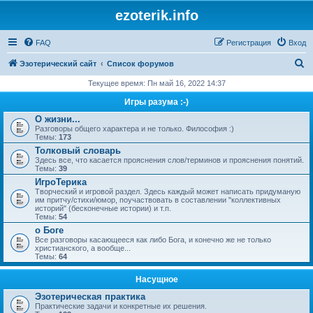
ezoterik.info
FAQ
Регистрация
Вход
П
Эзотерический сайт
Список форумов
о
Текущее время: Пн май 16, 2022 14:37
и
Игры разума :-)
с
О жизни...
Разговоры общего характера и не только. Философия :)
к
Темы:
173
Толковый словарь
Здесь все, что касается прояснения слов/терминов и прояснения понятий.
Темы:
39
ИгроТерика
Творческий и игровой раздел. Здесь каждый может написать придуманую
им притчу/стихи/юмор, поучаствовать в составлении "коллективных
историй" (бесконечные истории) и т.п.
Темы:
54
о Боге
Все разговоры касающееся как либо Бога, и конечно же не только
христианского, а вообще...
Темы:
64
Насущное
Эзотерическая практика
Практические задачи и конкретные их решения.