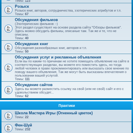
Темы:
123
Розыск
Розыск книг, авторов, сотрудничества, эзотерических атрибутов и т.п.
Темы:
67
Обсуждения фильмов
(Эзотерических фильмов :-)
Этот раздел существует на основе раздела сайта "Обзоры фильмов".
Здесь можно обсудить фильмы, описаные там. Так же и те, что не
описаны.
Темы:
40
Обсуждения книг
Обсуждения разнообразных книг, авторов и т.п.
Темы:
50
Обсуждения услуг и рекламные объявления
Если вы по каким-то причинам не хотите помещать объявление на сайте в
соответствующих разделах, вы можете его поместить здесь, но тогда
любой человек в праве прокомментировать или высказать свое мнение по
поводу вашего объявления. Так же могут быть высказаны впечатления о
пользовании вашей услугой.
Темы:
111
Обсуждение сайтов
Здесь вы можете разместить ссылку на свой (или не свой) сайт и его с
удовольствием обсудят...
Темы:
62
Практики
Школа Мастера Игры (Огненный цветок)
Темы:
22
Фен-Шуй
Темы:
232