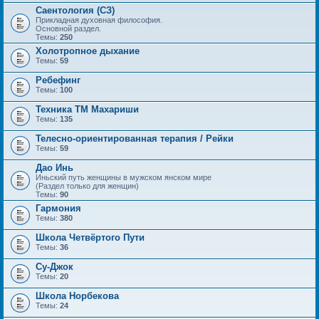
Саентология (СЗ)
Прикладная духовная философия.
Основной раздел.
Темы:
250
Холотропное дыхание
Темы:
59
Ребефинг
Темы:
100
Техника ТМ Махариши
Темы:
135
Телесно-ориентированная терапия / Рейки
Темы:
59
Дао Инь
Иньский путь женщины в мужском янском мире
(Раздел только для женщин)
Темы:
90
Гармония
Темы:
380
Школа Четвёртого Пути
Темы:
36
Су-Джок
Темы:
20
Школа Норбекова
Темы:
24