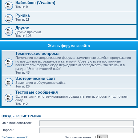
Вайвейшн (Vivation)
Темы:
9
Руника
Темы:
11
Другое...
Другие практики.
Темы:
106
Жизнь форума и сайта
Технические вопросы
Пожелания по модернизации форума, замеченные ошибки, предложения
по поводу новых разделов и категорий. Советую всем постоянным
посетителям форума сюда периодически заглядывать, так же как и в
раздел "Эзотерический сайт".
Темы:
43
Эзотерический сайт
Замечания и обсуждение сайта.
Темы:
26
Тестовые сообщения
Если вы хотите потренироваться создавать темы, опросы и т.д. то вам
сюда.
Темы:
2
ВХОД
•
РЕГИСТРАЦИЯ
Имя пользователя:
Пароль:
Забыли пароль?
Запомнить меня