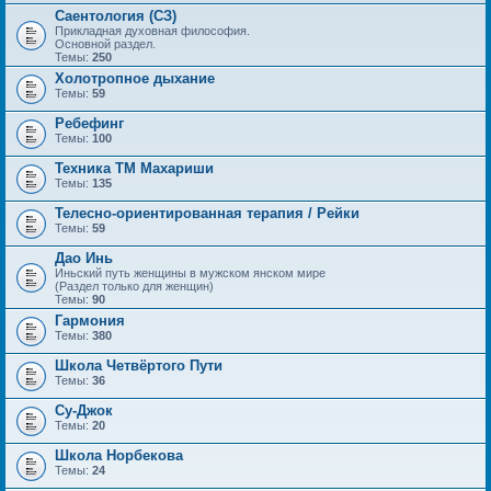
Саентология (СЗ)
Прикладная духовная философия.
Основной раздел.
Темы:
250
Холотропное дыхание
Темы:
59
Ребефинг
Темы:
100
Техника ТМ Махариши
Темы:
135
Телесно-ориентированная терапия / Рейки
Темы:
59
Дао Инь
Иньский путь женщины в мужском янском мире
(Раздел только для женщин)
Темы:
90
Гармония
Темы:
380
Школа Четвёртого Пути
Темы:
36
Су-Джок
Темы:
20
Школа Норбекова
Темы:
24