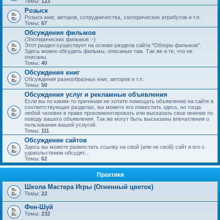
Темы:
123
Розыск
Розыск книг, авторов, сотрудничества, эзотерических атрибутов и т.п.
Темы:
67
Обсуждения фильмов
(Эзотерических фильмов :-)
Этот раздел существует на основе раздела сайта "Обзоры фильмов".
Здесь можно обсудить фильмы, описаные там. Так же и те, что не
описаны.
Темы:
40
Обсуждения книг
Обсуждения разнообразных книг, авторов и т.п.
Темы:
50
Обсуждения услуг и рекламные объявления
Если вы по каким-то причинам не хотите помещать объявление на сайте в
соответствующих разделах, вы можете его поместить здесь, но тогда
любой человек в праве прокомментировать или высказать свое мнение по
поводу вашего объявления. Так же могут быть высказаны впечатления о
пользовании вашей услугой.
Темы:
111
Обсуждение сайтов
Здесь вы можете разместить ссылку на свой (или не свой) сайт и его с
удовольствием обсудят...
Темы:
62
Практики
Школа Мастера Игры (Огненный цветок)
Темы:
22
Фен-Шуй
Темы:
232