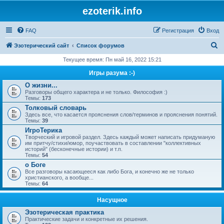
ezoterik.info
FAQ
Регистрация
Вход
П
Эзотерический сайт
Список форумов
о
Текущее время: Пн май 16, 2022 15:21
и
Игры разума :-)
с
О жизни...
Разговоры общего характера и не только. Философия :)
к
Темы:
173
Толковый словарь
Здесь все, что касается прояснения слов/терминов и прояснения понятий.
Темы:
39
ИгроТерика
Творческий и игровой раздел. Здесь каждый может написать придуманую
им притчу/стихи/юмор, поучаствовать в составлении "коллективных
историй" (бесконечные истории) и т.п.
Темы:
54
о Боге
Все разговоры касающееся как либо Бога, и конечно же не только
христианского, а вообще...
Темы:
64
Насущное
Эзотерическая практика
Практические задачи и конкретные их решения.