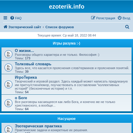
ezoterik.info
FAQ
Регистрация
Вход
П
Эзотерический сайт
Список форумов
о
Текущее время: Ср май 18, 2022 08:44
и
Игры разума :-)
с
О жизни...
Разговоры общего характера и не только. Философия :)
к
Темы:
173
Толковый словарь
Здесь все, что касается прояснения слов/терминов и прояснения понятий.
Темы:
39
ИгроТерика
Творческий и игровой раздел. Здесь каждый может написать придуманую
им притчу/стихи/юмор, поучаствовать в составлении "коллективных
историй" (бесконечные истории) и т.п.
Темы:
54
о Боге
Все разговоры касающееся как либо Бога, и конечно же не только
христианского, а вообще...
Темы:
64
Насущное
Эзотерическая практика
Практические задачи и конкретные их решения.