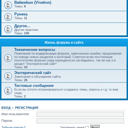
Вайвейшн (Vivation)
Темы:
9
Руника
Темы:
11
Другое...
Другие практики.
Темы:
106
Жизнь форума и сайта
Технические вопросы
Пожелания по модернизации форума, замеченные ошибки, предложения
по поводу новых разделов и категорий. Советую всем постоянным
посетителям форума сюда периодически заглядывать, так же как и в
раздел "Эзотерический сайт".
Темы:
43
Эзотерический сайт
Замечания и обсуждение сайта.
Темы:
26
Тестовые сообщения
Если вы хотите потренироваться создавать темы, опросы и т.д. то вам
сюда.
Темы:
2
ВХОД
•
РЕГИСТРАЦИЯ
Имя пользователя:
Пароль:
Забыли пароль?
Запомнить меня