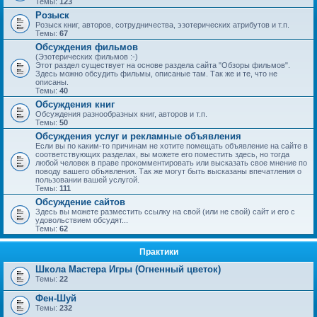
Темы:
123
Розыск
Розыск книг, авторов, сотрудничества, эзотерических атрибутов и т.п.
Темы:
67
Обсуждения фильмов
(Эзотерических фильмов :-)
Этот раздел существует на основе раздела сайта "Обзоры фильмов".
Здесь можно обсудить фильмы, описаные там. Так же и те, что не
описаны.
Темы:
40
Обсуждения книг
Обсуждения разнообразных книг, авторов и т.п.
Темы:
50
Обсуждения услуг и рекламные объявления
Если вы по каким-то причинам не хотите помещать объявление на сайте в
соответствующих разделах, вы можете его поместить здесь, но тогда
любой человек в праве прокомментировать или высказать свое мнение по
поводу вашего объявления. Так же могут быть высказаны впечатления о
пользовании вашей услугой.
Темы:
111
Обсуждение сайтов
Здесь вы можете разместить ссылку на свой (или не свой) сайт и его с
удовольствием обсудят...
Темы:
62
Практики
Школа Мастера Игры (Огненный цветок)
Темы:
22
Фен-Шуй
Темы:
232