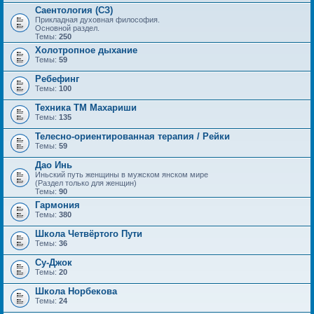
Саентология (СЗ)
Прикладная духовная философия.
Основной раздел.
Темы:
250
Холотропное дыхание
Темы:
59
Ребефинг
Темы:
100
Техника ТМ Махариши
Темы:
135
Телесно-ориентированная терапия / Рейки
Темы:
59
Дао Инь
Иньский путь женщины в мужском янском мире
(Раздел только для женщин)
Темы:
90
Гармония
Темы:
380
Школа Четвёртого Пути
Темы:
36
Су-Джок
Темы:
20
Школа Норбекова
Темы:
24