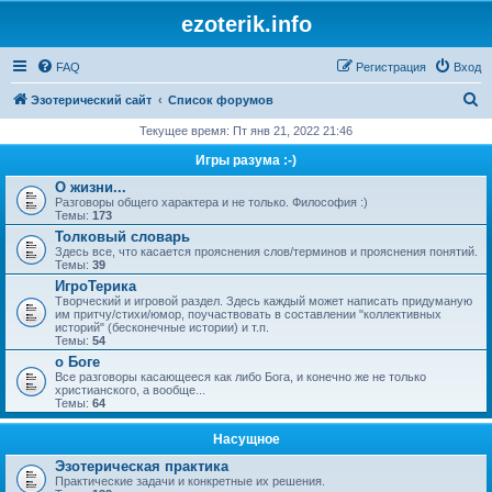
ezoterik.info
FAQ
Регистрация
Вход
П
Эзотерический сайт
Список форумов
о
Текущее время: Пт янв 21, 2022 21:46
и
Игры разума :-)
с
О жизни...
Разговоры общего характера и не только. Философия :)
к
Темы:
173
Толковый словарь
Здесь все, что касается прояснения слов/терминов и прояснения понятий.
Темы:
39
ИгроТерика
Творческий и игровой раздел. Здесь каждый может написать придуманую
им притчу/стихи/юмор, поучаствовать в составлении "коллективных
историй" (бесконечные истории) и т.п.
Темы:
54
о Боге
Все разговоры касающееся как либо Бога, и конечно же не только
христианского, а вообще...
Темы:
64
Насущное
Эзотерическая практика
Практические задачи и конкретные их решения.