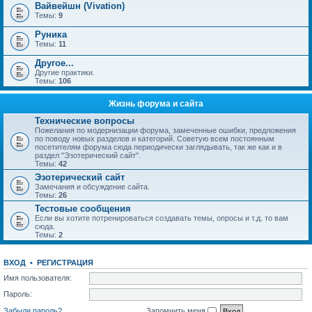
Вайвейшн (Vivation)
Темы:
9
Руника
Темы:
11
Другое...
Другие практики.
Темы:
106
Жизнь форума и сайта
Технические вопросы
Пожелания по модернизации форума, замеченные ошибки, предложения
по поводу новых разделов и категорий. Советую всем постоянным
посетителям форума сюда периодически заглядывать, так же как и в
раздел "Эзотерический сайт".
Темы:
42
Эзотерический сайт
Замечания и обсуждение сайта.
Темы:
26
Тестовые сообщения
Если вы хотите потренироваться создавать темы, опросы и т.д. то вам
сюда.
Темы:
2
ВХОД
•
РЕГИСТРАЦИЯ
Имя пользователя:
Пароль:
Забыли пароль?
Запомнить меня