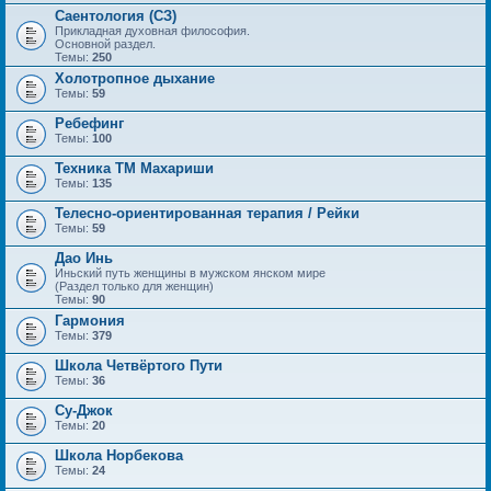
Саентология (СЗ)
Прикладная духовная философия.
Основной раздел.
Темы:
250
Холотропное дыхание
Темы:
59
Ребефинг
Темы:
100
Техника ТМ Махариши
Темы:
135
Телесно-ориентированная терапия / Рейки
Темы:
59
Дао Инь
Иньский путь женщины в мужском янском мире
(Раздел только для женщин)
Темы:
90
Гармония
Темы:
379
Школа Четвёртого Пути
Темы:
36
Су-Джок
Темы:
20
Школа Норбекова
Темы:
24