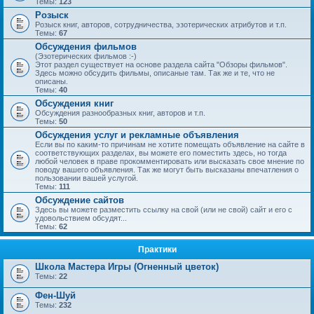
Темы:
123
Розыск
Розыск книг, авторов, сотрудничества, эзотерических атрибутов и т.п.
Темы:
67
Обсуждения фильмов
(Эзотерических фильмов :-)
Этот раздел существует на основе раздела сайта "Обзоры фильмов".
Здесь можно обсудить фильмы, описаные там. Так же и те, что не
описаны.
Темы:
40
Обсуждения книг
Обсуждения разнообразных книг, авторов и т.п.
Темы:
50
Обсуждения услуг и рекламные объявления
Если вы по каким-то причинам не хотите помещать объявление на сайте в
соответствующих разделах, вы можете его поместить здесь, но тогда
любой человек в праве прокомментировать или высказать свое мнение по
поводу вашего объявления. Так же могут быть высказаны впечатления о
пользовании вашей услугой.
Темы:
111
Обсуждение сайтов
Здесь вы можете разместить ссылку на свой (или не свой) сайт и его с
удовольствием обсудят...
Темы:
62
Практики
Школа Мастера Игры (Огненный цветок)
Темы:
22
Фен-Шуй
Темы:
232