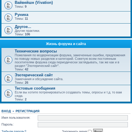
Вайвейшн (Vivation)
Темы:
9
Руника
Темы:
11
Другое...
Другие практики.
Темы:
106
Жизнь форума и сайта
Технические вопросы
Пожелания по модернизации форума, замеченные ошибки, предложения
по поводу новых разделов и категорий. Советую всем постоянным
посетителям форума сюда периодически заглядывать, так же как и в
раздел "Эзотерический сайт".
Темы:
42
Эзотерический сайт
Замечания и обсуждение сайта.
Темы:
26
Тестовые сообщения
Если вы хотите потренироваться создавать темы, опросы и т.д. то вам
сюда.
Темы:
2
ВХОД
•
РЕГИСТРАЦИЯ
Имя пользователя:
Пароль:
Забыли пароль?
Запомнить меня