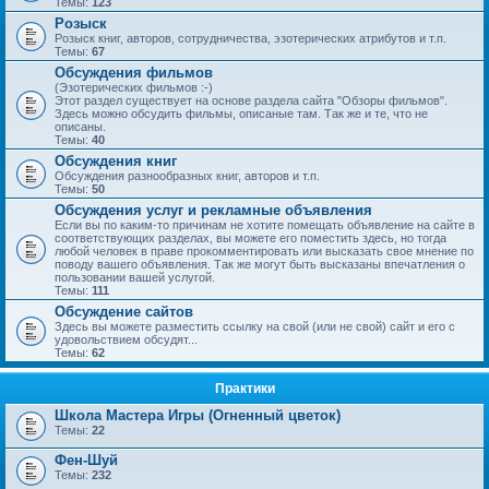
Темы:
123
Розыск
Розыск книг, авторов, сотрудничества, эзотерических атрибутов и т.п.
Темы:
67
Обсуждения фильмов
(Эзотерических фильмов :-)
Этот раздел существует на основе раздела сайта "Обзоры фильмов".
Здесь можно обсудить фильмы, описаные там. Так же и те, что не
описаны.
Темы:
40
Обсуждения книг
Обсуждения разнообразных книг, авторов и т.п.
Темы:
50
Обсуждения услуг и рекламные объявления
Если вы по каким-то причинам не хотите помещать объявление на сайте в
соответствующих разделах, вы можете его поместить здесь, но тогда
любой человек в праве прокомментировать или высказать свое мнение по
поводу вашего объявления. Так же могут быть высказаны впечатления о
пользовании вашей услугой.
Темы:
111
Обсуждение сайтов
Здесь вы можете разместить ссылку на свой (или не свой) сайт и его с
удовольствием обсудят...
Темы:
62
Практики
Школа Мастера Игры (Огненный цветок)
Темы:
22
Фен-Шуй
Темы:
232