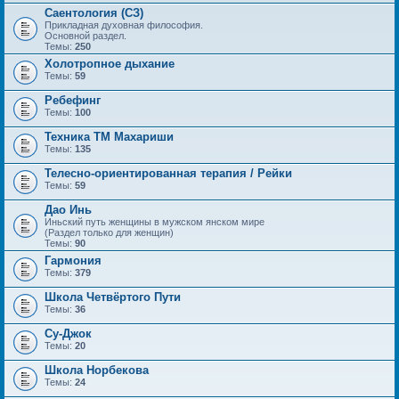
Саентология (СЗ)
Прикладная духовная философия.
Основной раздел.
Темы:
250
Холотропное дыхание
Темы:
59
Ребефинг
Темы:
100
Техника ТМ Махариши
Темы:
135
Телесно-ориентированная терапия / Рейки
Темы:
59
Дао Инь
Иньский путь женщины в мужском янском мире
(Раздел только для женщин)
Темы:
90
Гармония
Темы:
379
Школа Четвёртого Пути
Темы:
36
Су-Джок
Темы:
20
Школа Норбекова
Темы:
24