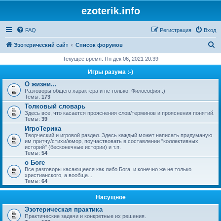
ezoterik.info
FAQ
Регистрация
Вход
П
Эзотерический сайт
Список форумов
о
Текущее время: Пн дек 06, 2021 20:39
и
Игры разума :-)
с
О жизни...
Разговоры общего характера и не только. Философия :)
к
Темы:
173
Толковый словарь
Здесь все, что касается прояснения слов/терминов и прояснения понятий.
Темы:
39
ИгроТерика
Творческий и игровой раздел. Здесь каждый может написать придуманую
им притчу/стихи/юмор, поучаствовать в составлении "коллективных
историй" (бесконечные истории) и т.п.
Темы:
54
о Боге
Все разговоры касающееся как либо Бога, и конечно же не только
христианского, а вообще...
Темы:
64
Насущное
Эзотерическая практика
Практические задачи и конкретные их решения.