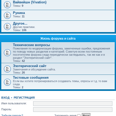
Вайвейшн (Vivation)
Темы:
9
Руника
Темы:
11
Другое...
Другие практики.
Темы:
106
Жизнь форума и сайта
Технические вопросы
Пожелания по модернизации форума, замеченные ошибки, предложения
по поводу новых разделов и категорий. Советую всем постоянным
посетителям форума сюда периодически заглядывать, так же как и в
раздел "Эзотерический сайт".
Темы:
42
Эзотерический сайт
Замечания и обсуждение сайта.
Темы:
26
Тестовые сообщения
Если вы хотите потренироваться создавать темы, опросы и т.д. то вам
сюда.
Темы:
2
ВХОД
•
РЕГИСТРАЦИЯ
Имя пользователя:
Пароль:
Забыли пароль?
Запомнить меня