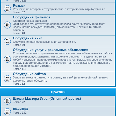
Темы:
123
Розыск
Розыск книг, авторов, сотрудничества, эзотерических атрибутов и т.п.
Темы:
67
Обсуждения фильмов
(Эзотерических фильмов :-)
Этот раздел существует на основе раздела сайта "Обзоры фильмов".
Здесь можно обсудить фильмы, описаные там. Так же и те, что не
описаны.
Темы:
40
Обсуждения книг
Обсуждения разнообразных книг, авторов и т.п.
Темы:
50
Обсуждения услуг и рекламные объявления
Если вы по каким-то причинам не хотите помещать объявление на сайте в
соответствующих разделах, вы можете его поместить здесь, но тогда
любой человек в праве прокомментировать или высказать свое мнение по
поводу вашего объявления. Так же могут быть высказаны впечатления о
пользовании вашей услугой.
Темы:
111
Обсуждение сайтов
Здесь вы можете разместить ссылку на свой (или не свой) сайт и его с
удовольствием обсудят...
Темы:
62
Практики
Школа Мастера Игры (Огненный цветок)
Темы:
22
Фен-Шуй
Темы:
232