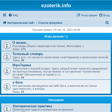
ezoterik.info
FAQ
Регистрация
Вход
П
Эзотерический сайт
Список форумов
о
Текущее время: Пн окт 18, 2021 00:06
и
Игры разума :-)
с
О жизни...
Разговоры общего характера и не только. Философия :)
к
Темы:
173
Толковый словарь
Здесь все, что касается прояснения слов/терминов и прояснения понятий.
Темы:
39
ИгроТерика
Творческий и игровой раздел. Здесь каждый может написать придуманую
им притчу/стихи/юмор, поучаствовать в составлении "коллективных
историй" (бесконечные истории) и т.п.
Темы:
54
о Боге
Все разговоры касающееся как либо Бога, и конечно же не только
христианского, а вообще...
Темы:
64
Насущное
Эзотерическая практика
Практические задачи и конкретные их решения.