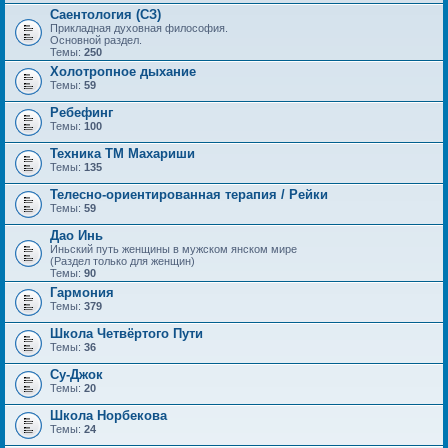
Саентология (СЗ)
Прикладная духовная философия.
Основной раздел.
Темы:
250
Холотропное дыхание
Темы:
59
Ребефинг
Темы:
100
Техника ТМ Махариши
Темы:
135
Телесно-ориентированная терапия / Рейки
Темы:
59
Дао Инь
Иньский путь женщины в мужском янском мире
(Раздел только для женщин)
Темы:
90
Гармония
Темы:
379
Школа Четвёртого Пути
Темы:
36
Су-Джок
Темы:
20
Школа Норбекова
Темы:
24