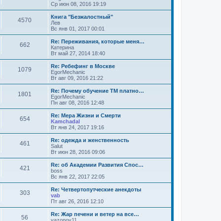
Ср июн 08, 2016 19:19
Книга "Безжалостный"
4570
Лев
Вс янв 01, 2017 00:01
Re: Переживания, которые меня…
662
Катерина
Вт май 27, 2014 18:40
Re: Ребефинг в Москве
1079
EgorMechanic
Вт авг 09, 2016 21:22
Re: Почему обучение ТМ платно…
1801
EgorMechanic
Пн авг 08, 2016 12:48
Re: Мера Жизни и Смерти
654
Kamchadal
Вт янв 24, 2017 19:16
Re: одежда и женственность
461
Salut
Вт июн 28, 2016 09:06
Re: об Академии Развития Спос…
421
boss
Вс янв 22, 2017 22:05
Re: Четвертопутческие анекдоты
303
vab
Пт авг 26, 2016 12:10
Re: Жар печени и ветер на все…
56
vazonov11