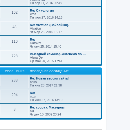
Пн апр 11, 2016 05:38
Re: Онкология
102
ифл
Пн июн 27, 2016 14:16
Re: Vivation (Вайвейшн).
48
Vivation
Чт мар 26, 2015 15:17
Re:
110
Darsvet
Чт сен 25, 2014 15:40
Выездной семинар-интенсив по …
728
Alena De
Ср май 20, 2015 17:41
СООБЩЕНИЯ
ПОСЛЕДНЕЕ СООБЩЕНИЕ
Re: Новая версия сайта!
288
boss
Пн янв 23, 2017 21:38
Re:
294
ифл
Пн июн 27, 2016 13:10
Re: ссора с Мастером
8
old
Чт дек 10, 2009 23:24