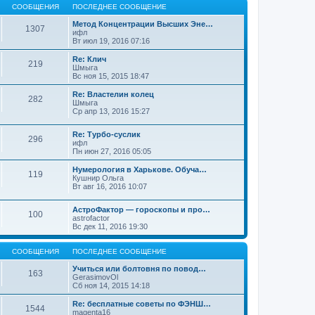
СООБЩЕНИЯ
ПОСЛЕДНЕЕ СООБЩЕНИЕ
Метод Концентрации Высших Эне…
1307
ифл
Вт июл 19, 2016 07:16
Re: Клич
219
Шмыга
Вс ноя 15, 2015 18:47
Re: Властелин колец
282
Шмыга
Ср апр 13, 2016 15:27
Re: Турбо-суслик
296
ифл
Пн июн 27, 2016 05:05
Нумерология в Харькове. Обуча…
119
Кушнир Ольга
Вт авг 16, 2016 10:07
АстроФактор — гороскопы и про…
100
astrofactor
Вс дек 11, 2016 19:30
СООБЩЕНИЯ
ПОСЛЕДНЕЕ СООБЩЕНИЕ
Учиться или болтовня по повод…
163
GerasimovOl
Сб ноя 14, 2015 14:18
Re: бесплатные советы по ФЭНШ…
1544
magenta16