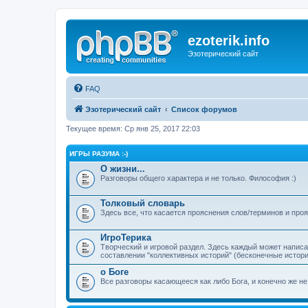
ezoterik.info
Эзотерический сайт
FAQ
Эзотерический сайт
Список форумов
Текущее время: Ср янв 25, 2017 22:03
ИГРЫ РАЗУМА :-)
О жизни...
Разговоры общего характера и не только. Философия :)
Толковый словарь
Здесь все, что касается прояснения слов/терминов и про
ИгроТерика
Творческий и игровой раздел. Здесь каждый может напис
составлении "коллективных историй" (бесконечные истории
о Боге
Все разговоры касающееся как либо Бога, и конечно же не 