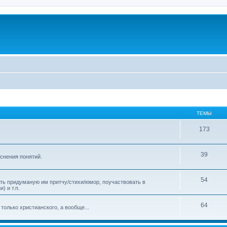
ТЕМЫ
173
39
яснения понятий.
54
ать придуманую им притчу/стихи/юмор, поучаствовать в
) и т.п.
64
только христианского, а вообще...