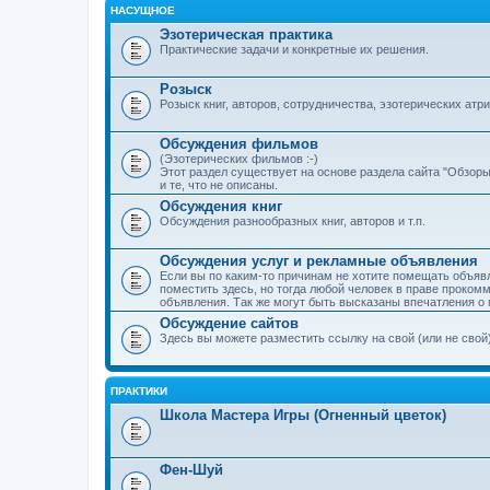
НАСУЩНОЕ
Эзотерическая практика
Практические задачи и конкретные их решения.
Розыск
Розыск книг, авторов, сотрудничества, эзотерических атриб
Обсуждения фильмов
(Эзотерических фильмов :-)
Этот раздел существует на основе раздела сайта "Обзор
и те, что не описаны.
Обсуждения книг
Обсуждения разнообразных книг, авторов и т.п.
Обсуждения услуг и рекламные объявления
Если вы по каким-то причинам не хотите помещать объяв
поместить здесь, но тогда любой человек в праве проком
объявления. Так же могут быть высказаны впечатления о 
Обсуждение сайтов
Здесь вы можете разместить ссылку на свой (или не свой) 
ПРАКТИКИ
Школа Мастера Игры (Огненный цветок)
Фен-Шуй