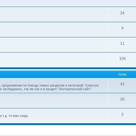
24
9
11
104
ТЕМЫ
42
 предложения по поводу новых разделов и категорий. Советую
аглядывать, так же как и в раздел "Эзотерический сайт".
26
2
 т.д. то вам сюда.