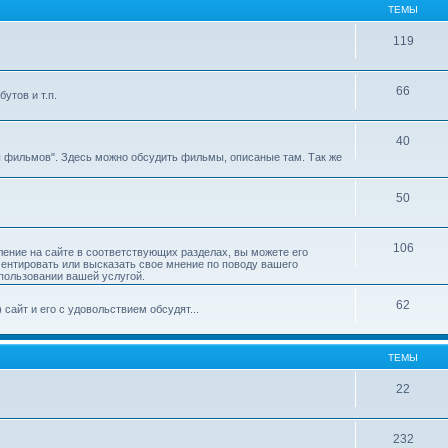
ТЕМЫ
119
66
утов и т.п.
40
ы фильмов". Здесь можно обсудить фильмы, описаные там. Так же
50
106
ление на сайте в соответствующих разделах, вы можете его
ментировать или высказать свое мнение по поводу вашего
пользовании вашей услугой.
62
сайт и его с удовольствием обсудят...
ТЕМЫ
22
232