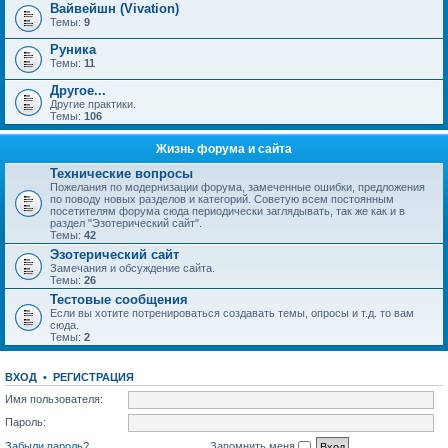
Вайвейшн (Vivation)
Темы:
9
Руника
Темы:
11
Другое...
Другие практики.
Темы:
106
Жизнь форума и сайта
Технические вопросы
Пожелания по модернизации форума, замеченные ошибки, предложения
по поводу новых разделов и категорий. Советую всем постоянным
посетителям форума сюда периодически заглядывать, так же как и в
раздел "Эзотерический сайт".
Темы:
42
Эзотерический сайт
Замечания и обсуждение сайта.
Темы:
26
Тестовые сообщения
Если вы хотите потренироваться создавать темы, опросы и т.д. то вам
сюда.
Темы:
2
ВХОД
•
РЕГИСТРАЦИЯ
Имя пользователя:
Пароль:
Забыли пароль?
Запомнить меня