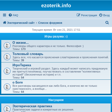
ezoterik.info
FAQ
Регистрация
Вход
П
Эзотерический сайт
Список форумов
о
Текущее время: Вт сен 21, 2021 17:51
и
Игры разума :-)
с
О жизни...
Разговоры общего характера и не только. Философия :)
к
Темы:
173
Толковый словарь
Здесь все, что касается прояснения слов/терминов и прояснения понятий.
Темы:
39
ИгроТерика
Творческий и игровой раздел. Здесь каждый может написать придуманую
им притчу/стихи/юмор, поучаствовать в составлении "коллективных
историй" (бесконечные истории) и т.п.
Темы:
54
о Боге
Все разговоры касающееся как либо Бога, и конечно же не только
христианского, а вообще...
Темы:
64
Насущное
Эзотерическая практика
Практические задачи и конкретные их решения.