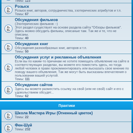
Темы:
123
Розыск
Розыск книг, авторов, сотрудничества, эзотерических атрибутов и т.п.
Темы:
67
Обсуждения фильмов
(Эзотерических фильмов :-)
Этот раздел существует на основе раздела сайта "Обзоры фильмов".
Здесь можно обсудить фильмы, описаные там. Так же и те, что не
описаны.
Темы:
40
Обсуждения книг
Обсуждения разнообразных книг, авторов и т.п.
Темы:
50
Обсуждения услуг и рекламные объявления
Если вы по каким-то причинам не хотите помещать объявление на сайте в
соответствующих разделах, вы можете его поместить здесь, но тогда
любой человек в праве прокомментировать или высказать свое мнение по
поводу вашего объявления. Так же могут быть высказаны впечатления о
пользовании вашей услугой.
Темы:
111
Обсуждение сайтов
Здесь вы можете разместить ссылку на свой (или не свой) сайт и его с
удовольствием обсудят...
Темы:
62
Практики
Школа Мастера Игры (Огненный цветок)
Темы:
22
Фен-Шуй
Темы:
232