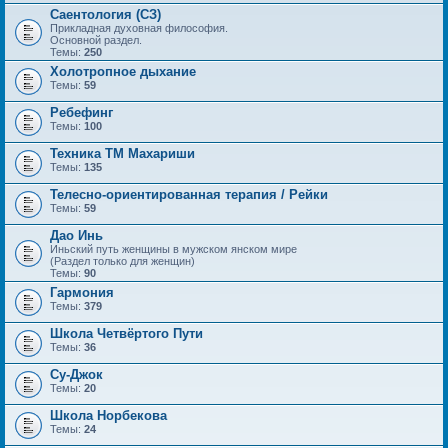
Саентология (СЗ)
Прикладная духовная философия.
Основной раздел.
Темы:
250
Холотропное дыхание
Темы:
59
Ребефинг
Темы:
100
Техника ТМ Махариши
Темы:
135
Телесно-ориентированная терапия / Рейки
Темы:
59
Дао Инь
Иньский путь женщины в мужском янском мире
(Раздел только для женщин)
Темы:
90
Гармония
Темы:
379
Школа Четвёртого Пути
Темы:
36
Су-Джок
Темы:
20
Школа Норбекова
Темы:
24