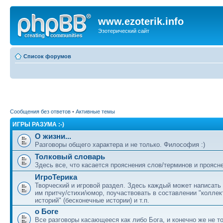
www.ezoterik.info
Эзотерический сайт
Список форумов
Сообщения без ответов
•
Активные темы
ИГРЫ РАЗУМА :-)
О жизни...
Разговоры общего характера и не только. Философия :)
Толковый словарь
Здесь все, что касается прояснения слов/терминов и проясн
ИгроТерика
Творческий и игровой раздел. Здесь каждый может написат
им притчу/стихи/юмор, поучаствовать в составлении "колле
историй" (бесконечные истории) и т.п.
о Боге
Все разговоры касающееся как либо Бога, и конечно же не т