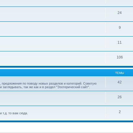
24
9
11
106
ТЕМЫ
42
 предложения по поводу новых разделов и категорий. Советую
аглядывать, так же как и в раздел "Эзотерический сайт".
26
2
 т.д. то вам сюда.