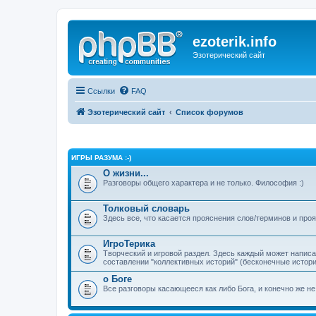
ezoterik.info
Эзотерический сайт
Ссылки
FAQ
Эзотерический сайт
Список форумов
ИГРЫ РАЗУМА :-)
О жизни...
Разговоры общего характера и не только. Философия :)
Толковый словарь
Здесь все, что касается прояснения слов/терминов и про
ИгроТерика
Творческий и игровой раздел. Здесь каждый может напис
составлении "коллективных историй" (бесконечные истории
о Боге
Все разговоры касающееся как либо Бога, и конечно же не 