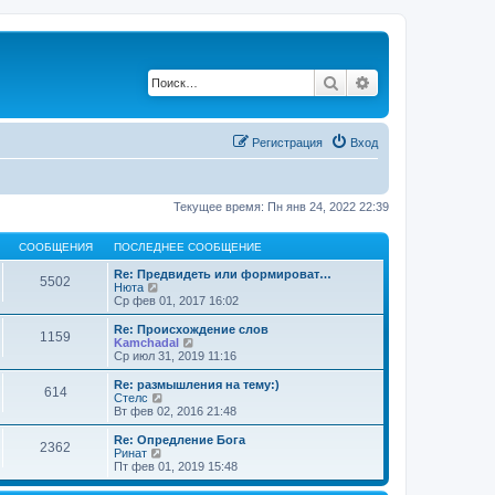
Поиск
Расширенный по
Регистрация
Вход
Текущее время: Пн янв 24, 2022 22:39
СООБЩЕНИЯ
ПОСЛЕДНЕЕ СООБЩЕНИЕ
Re: Предвидеть или формироват…
5502
П
Нюта
е
Ср фев 01, 2017 16:02
р
е
Re: Происхождение слов
1159
й
П
Kamchadal
т
е
Ср июл 31, 2019 11:16
и
р
к
е
Re: размышления на тему:)
614
п
й
П
Стелс
о
т
е
Вт фев 02, 2016 21:48
с
и
р
л
к
е
Re: Опредление Бога
е
2362
п
й
П
Ринат
д
о
т
е
Пт фев 01, 2019 15:48
н
с
и
р
е
л
к
е