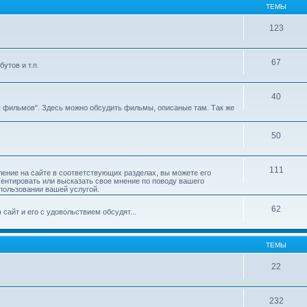
ТЕМЫ
123
67
утов и т.п.
40
ы фильмов". Здесь можно обсудить фильмы, описаные там. Так же
50
111
ление на сайте в соответствующих разделах, вы можете его
ментировать или высказать свое мнение по поводу вашего
пользовании вашей услугой.
62
сайт и его с удовольствием обсудят...
ТЕМЫ
22
232