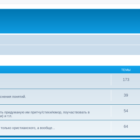
ТЕМЫ
173
39
яснения понятий.
54
ать придуманую им притчу/стихи/юмор, поучаствовать в
) и т.п.
64
только христианского, а вообще...