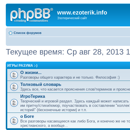
www.ezoterik.info
Эзотерический сайт
Список форумов
Текущее время: Ср авг 28, 2013 1
ИГРЫ РАЗУМА :-)
О жизни...
Разговоры общего характера и не только. Философия :)
Толковый словарь
Здесь все, что касается прояснения слов/терминов и проясн
ИгроТерика
Творческий и игровой раздел. Здесь каждый может написат
им притчу/стихи/юмор, поучаствовать в составлении "колле
историй" (бесконечные истории) и т.п.
о Боге
Все разговоры касающееся как либо Бога, и конечно же не т
христианского, а вообще...