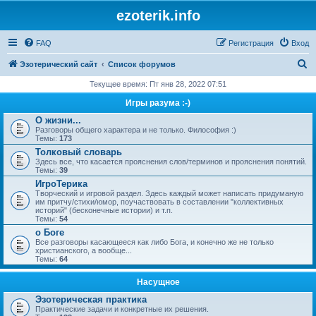
ezoterik.info
FAQ
Регистрация
Вход
П
Эзотерический сайт
Список форумов
о
Текущее время: Пт янв 28, 2022 07:51
и
Игры разума :-)
с
О жизни...
Разговоры общего характера и не только. Философия :)
к
Темы:
173
Толковый словарь
Здесь все, что касается прояснения слов/терминов и прояснения понятий.
Темы:
39
ИгроТерика
Творческий и игровой раздел. Здесь каждый может написать придуманую
им притчу/стихи/юмор, поучаствовать в составлении "коллективных
историй" (бесконечные истории) и т.п.
Темы:
54
о Боге
Все разговоры касающееся как либо Бога, и конечно же не только
христианского, а вообще...
Темы:
64
Насущное
Эзотерическая практика
Практические задачи и конкретные их решения.