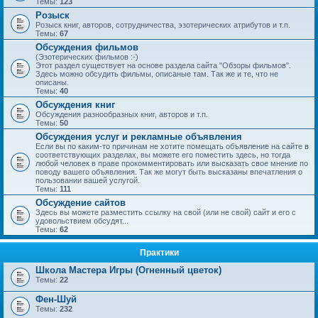
Темы:
123
Розыск
Розыск книг, авторов, сотрудничества, эзотерических атрибутов и т.п.
Темы:
67
Обсуждения фильмов
(Эзотерических фильмов :-)
Этот раздел существует на основе раздела сайта "Обзоры фильмов".
Здесь можно обсудить фильмы, описаные там. Так же и те, что не
описаны.
Темы:
40
Обсуждения книг
Обсуждения разнообразных книг, авторов и т.п.
Темы:
50
Обсуждения услуг и рекламные объявления
Если вы по каким-то причинам не хотите помещать объявление на сайте в
соответствующих разделах, вы можете его поместить здесь, но тогда
любой человек в праве прокомментировать или высказать свое мнение по
поводу вашего объявления. Так же могут быть высказаны впечатления о
пользовании вашей услугой.
Темы:
111
Обсуждение сайтов
Здесь вы можете разместить ссылку на свой (или не свой) сайт и его с
удовольствием обсудят...
Темы:
62
Практики
Школа Мастера Игры (Огненный цветок)
Темы:
22
Фен-Шуй
Темы:
232