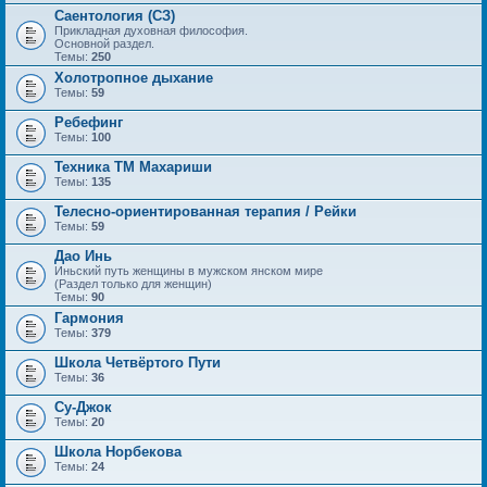
Саентология (СЗ)
Прикладная духовная философия.
Основной раздел.
Темы:
250
Холотропное дыхание
Темы:
59
Ребефинг
Темы:
100
Техника ТМ Махариши
Темы:
135
Телесно-ориентированная терапия / Рейки
Темы:
59
Дао Инь
Иньский путь женщины в мужском янском мире
(Раздел только для женщин)
Темы:
90
Гармония
Темы:
379
Школа Четвёртого Пути
Темы:
36
Су-Джок
Темы:
20
Школа Норбекова
Темы:
24