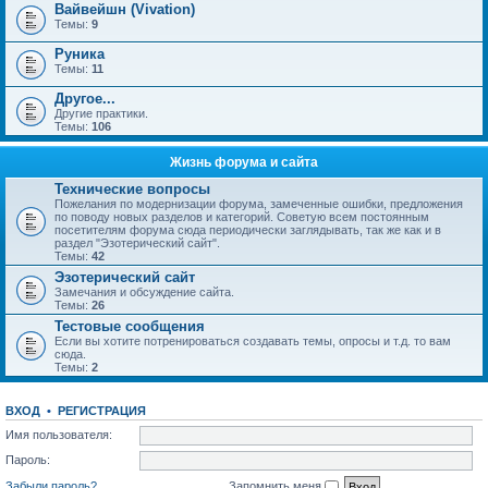
Вайвейшн (Vivation)
Темы:
9
Руника
Темы:
11
Другое...
Другие практики.
Темы:
106
Жизнь форума и сайта
Технические вопросы
Пожелания по модернизации форума, замеченные ошибки, предложения
по поводу новых разделов и категорий. Советую всем постоянным
посетителям форума сюда периодически заглядывать, так же как и в
раздел "Эзотерический сайт".
Темы:
42
Эзотерический сайт
Замечания и обсуждение сайта.
Темы:
26
Тестовые сообщения
Если вы хотите потренироваться создавать темы, опросы и т.д. то вам
сюда.
Темы:
2
ВХОД
•
РЕГИСТРАЦИЯ
Имя пользователя:
Пароль:
Забыли пароль?
Запомнить меня