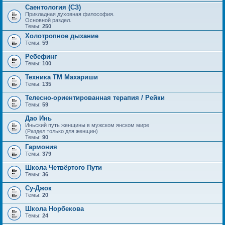
Саентология (СЗ)
Прикладная духовная философия.
Основной раздел.
Темы:
250
Холотропное дыхание
Темы:
59
Ребефинг
Темы:
100
Техника ТМ Махариши
Темы:
135
Телесно-ориентированная терапия / Рейки
Темы:
59
Дао Инь
Иньский путь женщины в мужском янском мире
(Раздел только для женщин)
Темы:
90
Гармония
Темы:
379
Школа Четвёртого Пути
Темы:
36
Су-Джок
Темы:
20
Школа Норбекова
Темы:
24