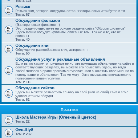
Темы:
123
Розыск
Розыск книг, авторов, сотрудничества, эзотерических атрибутов и т.п.
Темы:
67
Обсуждения фильмов
(Эзотерических фильмов :-)
Этот раздел существует на основе раздела сайта "Обзоры фильмов".
Здесь можно обсудить фильмы, описаные там. Так же и те, что не
описаны.
Темы:
40
Обсуждения книг
Обсуждения разнообразных книг, авторов и т.п.
Темы:
50
Обсуждения услуг и рекламные объявления
Если вы по каким-то причинам не хотите помещать объявление на сайте в
соответствующих разделах, вы можете его поместить здесь, но тогда
любой человек в праве прокомментировать или высказать свое мнение по
поводу вашего объявления. Так же могут быть высказаны впечатления о
пользовании вашей услугой.
Темы:
111
Обсуждение сайтов
Здесь вы можете разместить ссылку на свой (или не свой) сайт и его с
удовольствием обсудят...
Темы:
62
Практики
Школа Мастера Игры (Огненный цветок)
Темы:
22
Фен-Шуй
Темы:
232