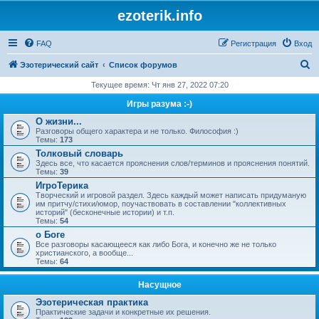
ezoterik.info
FAQ
Регистрация
Вход
П
Эзотерический сайт
Список форумов
о
Текущее время: Чт янв 27, 2022 07:20
и
Игры разума :-)
с
О жизни...
Разговоры общего характера и не только. Философия :)
к
Темы:
173
Толковый словарь
Здесь все, что касается прояснения слов/терминов и прояснения понятий.
Темы:
39
ИгроТерика
Творческий и игровой раздел. Здесь каждый может написать придуманую
им притчу/стихи/юмор, поучаствовать в составлении "коллективных
историй" (бесконечные истории) и т.п.
Темы:
54
о Боге
Все разговоры касающееся как либо Бога, и конечно же не только
христианского, а вообще...
Темы:
64
Насущное
Эзотерическая практика
Практические задачи и конкретные их решения.