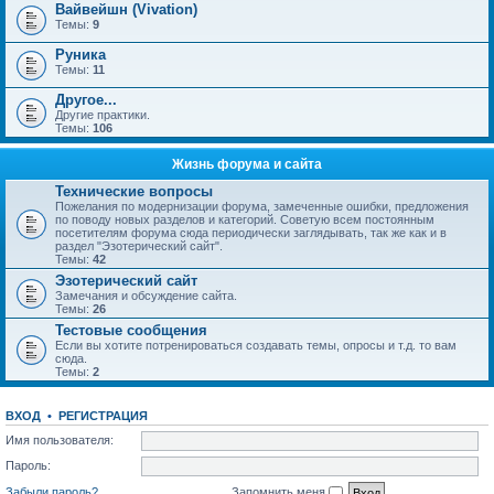
Вайвейшн (Vivation)
Темы:
9
Руника
Темы:
11
Другое...
Другие практики.
Темы:
106
Жизнь форума и сайта
Технические вопросы
Пожелания по модернизации форума, замеченные ошибки, предложения
по поводу новых разделов и категорий. Советую всем постоянным
посетителям форума сюда периодически заглядывать, так же как и в
раздел "Эзотерический сайт".
Темы:
42
Эзотерический сайт
Замечания и обсуждение сайта.
Темы:
26
Тестовые сообщения
Если вы хотите потренироваться создавать темы, опросы и т.д. то вам
сюда.
Темы:
2
ВХОД
•
РЕГИСТРАЦИЯ
Имя пользователя:
Пароль:
Забыли пароль?
Запомнить меня