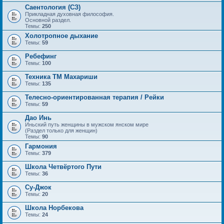
Саентология (СЗ)
Прикладная духовная философия.
Основной раздел.
Темы:
250
Холотропное дыхание
Темы:
59
Ребефинг
Темы:
100
Техника ТМ Махариши
Темы:
135
Телесно-ориентированная терапия / Рейки
Темы:
59
Дао Инь
Иньский путь женщины в мужском янском мире
(Раздел только для женщин)
Темы:
90
Гармония
Темы:
379
Школа Четвёртого Пути
Темы:
36
Су-Джок
Темы:
20
Школа Норбекова
Темы:
24