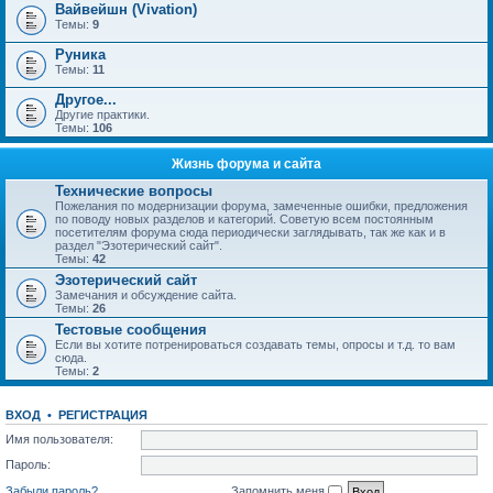
Вайвейшн (Vivation)
Темы:
9
Руника
Темы:
11
Другое...
Другие практики.
Темы:
106
Жизнь форума и сайта
Технические вопросы
Пожелания по модернизации форума, замеченные ошибки, предложения
по поводу новых разделов и категорий. Советую всем постоянным
посетителям форума сюда периодически заглядывать, так же как и в
раздел "Эзотерический сайт".
Темы:
42
Эзотерический сайт
Замечания и обсуждение сайта.
Темы:
26
Тестовые сообщения
Если вы хотите потренироваться создавать темы, опросы и т.д. то вам
сюда.
Темы:
2
ВХОД
•
РЕГИСТРАЦИЯ
Имя пользователя:
Пароль:
Забыли пароль?
Запомнить меня