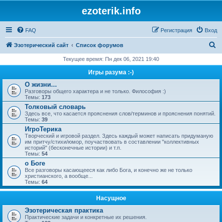
ezoterik.info
FAQ
Регистрация
Вход
П
Эзотерический сайт
Список форумов
о
Текущее время: Пн дек 06, 2021 19:40
и
Игры разума :-)
с
О жизни...
Разговоры общего характера и не только. Философия :)
к
Темы:
173
Толковый словарь
Здесь все, что касается прояснения слов/терминов и прояснения понятий.
Темы:
39
ИгроТерика
Творческий и игровой раздел. Здесь каждый может написать придуманую
им притчу/стихи/юмор, поучаствовать в составлении "коллективных
историй" (бесконечные истории) и т.п.
Темы:
54
о Боге
Все разговоры касающееся как либо Бога, и конечно же не только
христианского, а вообще...
Темы:
64
Насущное
Эзотерическая практика
Практические задачи и конкретные их решения.