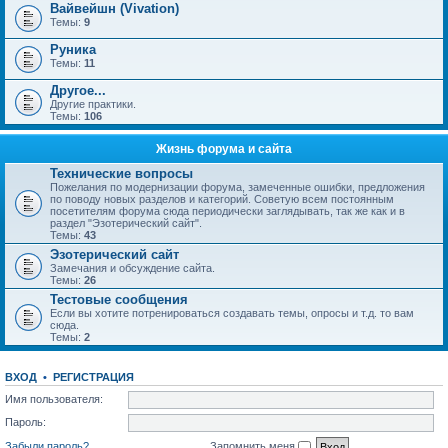
Вайвейшн (Vivation)
Темы:
9
Руника
Темы:
11
Другое...
Другие практики.
Темы:
106
Жизнь форума и сайта
Технические вопросы
Пожелания по модернизации форума, замеченные ошибки, предложения
по поводу новых разделов и категорий. Советую всем постоянным
посетителям форума сюда периодически заглядывать, так же как и в
раздел "Эзотерический сайт".
Темы:
43
Эзотерический сайт
Замечания и обсуждение сайта.
Темы:
26
Тестовые сообщения
Если вы хотите потренироваться создавать темы, опросы и т.д. то вам
сюда.
Темы:
2
ВХОД
•
РЕГИСТРАЦИЯ
Имя пользователя:
Пароль:
Забыли пароль?
Запомнить меня