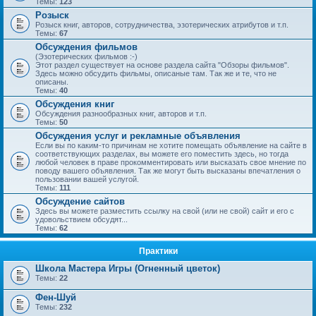
Темы:
123
Розыск
Розыск книг, авторов, сотрудничества, эзотерических атрибутов и т.п.
Темы:
67
Обсуждения фильмов
(Эзотерических фильмов :-)
Этот раздел существует на основе раздела сайта "Обзоры фильмов".
Здесь можно обсудить фильмы, описаные там. Так же и те, что не
описаны.
Темы:
40
Обсуждения книг
Обсуждения разнообразных книг, авторов и т.п.
Темы:
50
Обсуждения услуг и рекламные объявления
Если вы по каким-то причинам не хотите помещать объявление на сайте в
соответствующих разделах, вы можете его поместить здесь, но тогда
любой человек в праве прокомментировать или высказать свое мнение по
поводу вашего объявления. Так же могут быть высказаны впечатления о
пользовании вашей услугой.
Темы:
111
Обсуждение сайтов
Здесь вы можете разместить ссылку на свой (или не свой) сайт и его с
удовольствием обсудят...
Темы:
62
Практики
Школа Мастера Игры (Огненный цветок)
Темы:
22
Фен-Шуй
Темы:
232