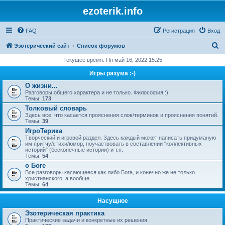
ezoterik.info
FAQ
Регистрация
Вход
П
Эзотерический сайт
Список форумов
о
Текущее время: Пн май 16, 2022 15:25
и
Игры разума :-)
с
О жизни...
Разговоры общего характера и не только. Философия :)
к
Темы:
173
Толковый словарь
Здесь все, что касается прояснения слов/терминов и прояснения понятий.
Темы:
39
ИгроТерика
Творческий и игровой раздел. Здесь каждый может написать придуманую
им притчу/стихи/юмор, поучаствовать в составлении "коллективных
историй" (бесконечные истории) и т.п.
Темы:
54
о Боге
Все разговоры касающееся как либо Бога, и конечно же не только
христианского, а вообще...
Темы:
64
Насущное
Эзотерическая практика
Практические задачи и конкретные их решения.