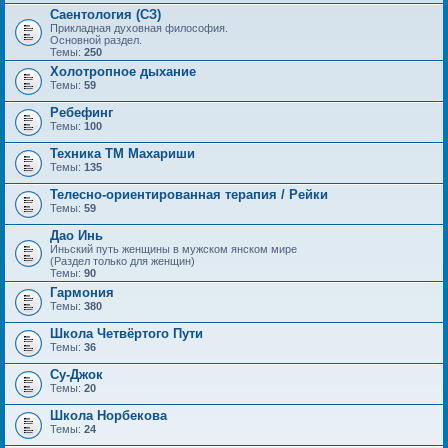
Саентология (СЗ)
Прикладная духовная философия.
Основной раздел.
Темы:
250
Холотропное дыхание
Темы:
59
Ребефинг
Темы:
100
Техника ТМ Махариши
Темы:
135
Телесно-ориентированная терапия / Рейки
Темы:
59
Дао Инь
Иньский путь женщины в мужском янском мире
(Раздел только для женщин)
Темы:
90
Гармония
Темы:
380
Школа Четвёртого Пути
Темы:
36
Су-Джок
Темы:
20
Школа Норбекова
Темы:
24