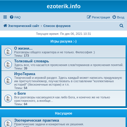
ezoterik.info
FAQ
Регистрация
Вход
П
Эзотерический сайт
Список форумов
о
Текущее время: Пн дек 06, 2021 10:31
и
Игры разума :-)
с
О жизни...
Разговоры общего характера и не только. Философия :)
к
Темы:
173
Толковый словарь
Здесь все, что касается прояснения слов/терминов и прояснения понятий.
Темы:
39
ИгроТерика
Творческий и игровой раздел. Здесь каждый может написать придуманую
им притчу/стихи/юмор, поучаствовать в составлении "коллективных
историй" (бесконечные истории) и т.п.
Темы:
54
о Боге
Все разговоры касающееся как либо Бога, и конечно же не только
христианского, а вообще...
Темы:
64
Насущное
Эзотерическая практика
Практические задачи и конкретные их решения.