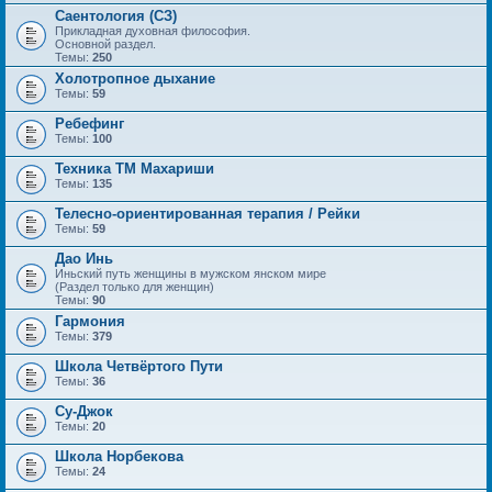
Саентология (СЗ)
Прикладная духовная философия.
Основной раздел.
Темы:
250
Холотропное дыхание
Темы:
59
Ребефинг
Темы:
100
Техника ТМ Махариши
Темы:
135
Телесно-ориентированная терапия / Рейки
Темы:
59
Дао Инь
Иньский путь женщины в мужском янском мире
(Раздел только для женщин)
Темы:
90
Гармония
Темы:
379
Школа Четвёртого Пути
Темы:
36
Су-Джок
Темы:
20
Школа Норбекова
Темы:
24