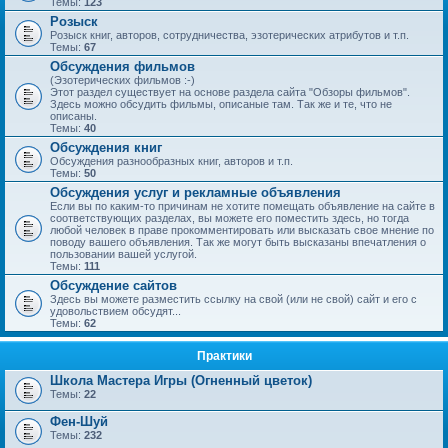
Темы:
123
Розыск
Розыск книг, авторов, сотрудничества, эзотерических атрибутов и т.п.
Темы:
67
Обсуждения фильмов
(Эзотерических фильмов :-)
Этот раздел существует на основе раздела сайта "Обзоры фильмов".
Здесь можно обсудить фильмы, описаные там. Так же и те, что не
описаны.
Темы:
40
Обсуждения книг
Обсуждения разнообразных книг, авторов и т.п.
Темы:
50
Обсуждения услуг и рекламные объявления
Если вы по каким-то причинам не хотите помещать объявление на сайте в
соответствующих разделах, вы можете его поместить здесь, но тогда
любой человек в праве прокомментировать или высказать свое мнение по
поводу вашего объявления. Так же могут быть высказаны впечатления о
пользовании вашей услугой.
Темы:
111
Обсуждение сайтов
Здесь вы можете разместить ссылку на свой (или не свой) сайт и его с
удовольствием обсудят...
Темы:
62
Практики
Школа Мастера Игры (Огненный цветок)
Темы:
22
Фен-Шуй
Темы:
232