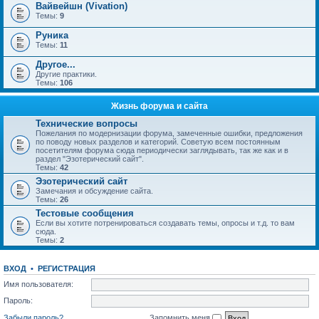
Вайвейшн (Vivation)
Темы:
9
Руника
Темы:
11
Другое...
Другие практики.
Темы:
106
Жизнь форума и сайта
Технические вопросы
Пожелания по модернизации форума, замеченные ошибки, предложения
по поводу новых разделов и категорий. Советую всем постоянным
посетителям форума сюда периодически заглядывать, так же как и в
раздел "Эзотерический сайт".
Темы:
42
Эзотерический сайт
Замечания и обсуждение сайта.
Темы:
26
Тестовые сообщения
Если вы хотите потренироваться создавать темы, опросы и т.д. то вам
сюда.
Темы:
2
ВХОД
•
РЕГИСТРАЦИЯ
Имя пользователя:
Пароль:
Забыли пароль?
Запомнить меня