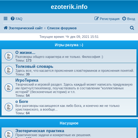
ezoterik.info
FAQ
Регистрация
Вход
П
Эзотерический сайт
Список форумов
о
Текущее время: Чт дек 09, 2021 15:51
и
Игры разума :-)
с
О жизни...
Разговоры общего характера и не только. Философия :)
к
Темы:
173
Толковый словарь
Здесь все, что касается прояснения слов/терминов и прояснения понятий.
Темы:
39
ИгроТерика
Творческий и игровой раздел. Здесь каждый может написать придуманую
им притчу/стихи/юмор, поучаствовать в составлении "коллективных
историй" (бесконечные истории) и т.п.
Темы:
54
о Боге
Все разговоры касающееся как либо Бога, и конечно же не только
христианского, а вообще...
Темы:
64
Насущное
Эзотерическая практика
Практические задачи и конкретные их решения.