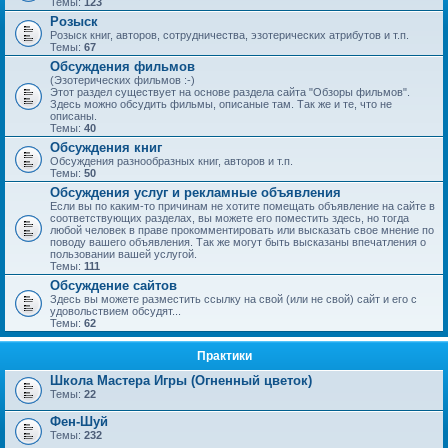
Темы:
123
Розыск
Розыск книг, авторов, сотрудничества, эзотерических атрибутов и т.п.
Темы:
67
Обсуждения фильмов
(Эзотерических фильмов :-)
Этот раздел существует на основе раздела сайта "Обзоры фильмов".
Здесь можно обсудить фильмы, описаные там. Так же и те, что не
описаны.
Темы:
40
Обсуждения книг
Обсуждения разнообразных книг, авторов и т.п.
Темы:
50
Обсуждения услуг и рекламные объявления
Если вы по каким-то причинам не хотите помещать объявление на сайте в
соответствующих разделах, вы можете его поместить здесь, но тогда
любой человек в праве прокомментировать или высказать свое мнение по
поводу вашего объявления. Так же могут быть высказаны впечатления о
пользовании вашей услугой.
Темы:
111
Обсуждение сайтов
Здесь вы можете разместить ссылку на свой (или не свой) сайт и его с
удовольствием обсудят...
Темы:
62
Практики
Школа Мастера Игры (Огненный цветок)
Темы:
22
Фен-Шуй
Темы:
232