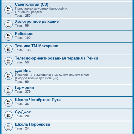
Саентология (СЗ)
Прикладная духовная философия.
Основной раздел.
Темы:
250
Холотропное дыхание
Темы:
59
Ребефинг
Темы:
100
Техника ТМ Махариши
Темы:
135
Телесно-ориентированная терапия / Рейки
Темы:
59
Дао Инь
Иньский путь женщины в мужском янском мире
(Раздел только для женщин)
Темы:
90
Гармония
Темы:
379
Школа Четвёртого Пути
Темы:
36
Су-Джок
Темы:
20
Школа Норбекова
Темы:
24