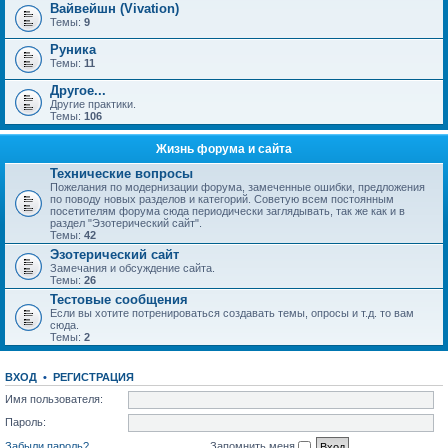
Вайвейшн (Vivation)
Темы:
9
Руника
Темы:
11
Другое...
Другие практики.
Темы:
106
Жизнь форума и сайта
Технические вопросы
Пожелания по модернизации форума, замеченные ошибки, предложения
по поводу новых разделов и категорий. Советую всем постоянным
посетителям форума сюда периодически заглядывать, так же как и в
раздел "Эзотерический сайт".
Темы:
42
Эзотерический сайт
Замечания и обсуждение сайта.
Темы:
26
Тестовые сообщения
Если вы хотите потренироваться создавать темы, опросы и т.д. то вам
сюда.
Темы:
2
ВХОД
•
РЕГИСТРАЦИЯ
Имя пользователя:
Пароль:
Забыли пароль?
Запомнить меня