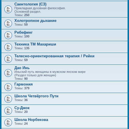
Саентология (СЗ)
Прикладная духовная философия.
Основной раздел.
Темы:
250
Холотропное дыхание
Темы:
59
Ребефинг
Темы:
100
Техника ТМ Махариши
Темы:
135
Телесно-ориентированная терапия / Рейки
Темы:
59
Дао Инь
Иньский путь женщины в мужском янском мире
(Раздел только для женщин)
Темы:
90
Гармония
Темы:
379
Школа Четвёртого Пути
Темы:
36
Су-Джок
Темы:
20
Школа Норбекова
Темы:
24