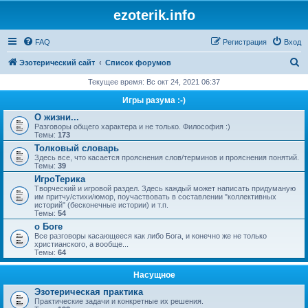
ezoterik.info
FAQ
Регистрация
Вход
П
Эзотерический сайт
Список форумов
о
Текущее время: Вс окт 24, 2021 06:37
и
Игры разума :-)
с
О жизни...
Разговоры общего характера и не только. Философия :)
к
Темы:
173
Толковый словарь
Здесь все, что касается прояснения слов/терминов и прояснения понятий.
Темы:
39
ИгроТерика
Творческий и игровой раздел. Здесь каждый может написать придуманую
им притчу/стихи/юмор, поучаствовать в составлении "коллективных
историй" (бесконечные истории) и т.п.
Темы:
54
о Боге
Все разговоры касающееся как либо Бога, и конечно же не только
христианского, а вообще...
Темы:
64
Насущное
Эзотерическая практика
Практические задачи и конкретные их решения.