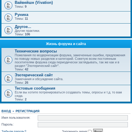
Вайвейшн (Vivation)
Темы:
9
Руника
Темы:
11
Другое...
Другие практики.
Темы:
106
Жизнь форума и сайта
Технические вопросы
Пожелания по модернизации форума, замеченные ошибки, предложения
по поводу новых разделов и категорий. Советую всем постоянным
посетителям форума сюда периодически заглядывать, так же как и в
раздел "Эзотерический сайт".
Темы:
42
Эзотерический сайт
Замечания и обсуждение сайта.
Темы:
26
Тестовые сообщения
Если вы хотите потренироваться создавать темы, опросы и т.д. то вам
сюда.
Темы:
2
ВХОД
•
РЕГИСТРАЦИЯ
Имя пользователя:
Пароль:
Забыли пароль?
Запомнить меня