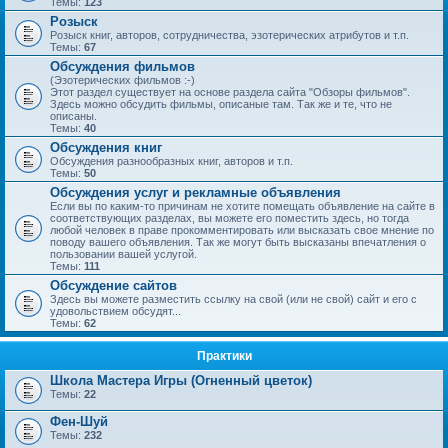
Темы:
123
Розыск
Розыск книг, авторов, сотрудничества, эзотерических атрибутов и т.п.
Темы:
67
Обсуждения фильмов
(Эзотерических фильмов :-)
Этот раздел существует на основе раздела сайта "Обзоры фильмов".
Здесь можно обсудить фильмы, описаные там. Так же и те, что не
описаны.
Темы:
40
Обсуждения книг
Обсуждения разнообразных книг, авторов и т.п.
Темы:
50
Обсуждения услуг и рекламные объявления
Если вы по каким-то причинам не хотите помещать объявление на сайте в
соответствующих разделах, вы можете его поместить здесь, но тогда
любой человек в праве прокомментировать или высказать свое мнение по
поводу вашего объявления. Так же могут быть высказаны впечатления о
пользовании вашей услугой.
Темы:
111
Обсуждение сайтов
Здесь вы можете разместить ссылку на свой (или не свой) сайт и его с
удовольствием обсудят...
Темы:
62
Практики
Школа Мастера Игры (Огненный цветок)
Темы:
22
Фен-Шуй
Темы:
232