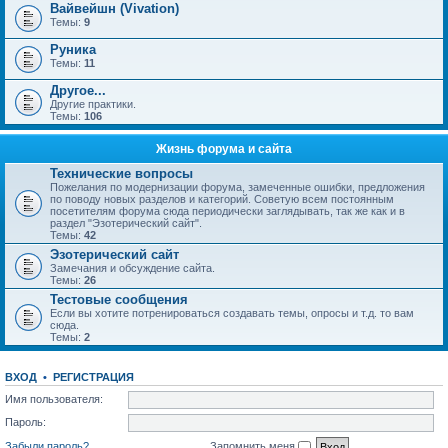
Вайвейшн (Vivation)
Темы:
9
Руника
Темы:
11
Другое...
Другие практики.
Темы:
106
Жизнь форума и сайта
Технические вопросы
Пожелания по модернизации форума, замеченные ошибки, предложения
по поводу новых разделов и категорий. Советую всем постоянным
посетителям форума сюда периодически заглядывать, так же как и в
раздел "Эзотерический сайт".
Темы:
42
Эзотерический сайт
Замечания и обсуждение сайта.
Темы:
26
Тестовые сообщения
Если вы хотите потренироваться создавать темы, опросы и т.д. то вам
сюда.
Темы:
2
ВХОД
•
РЕГИСТРАЦИЯ
Имя пользователя:
Пароль:
Забыли пароль?
Запомнить меня