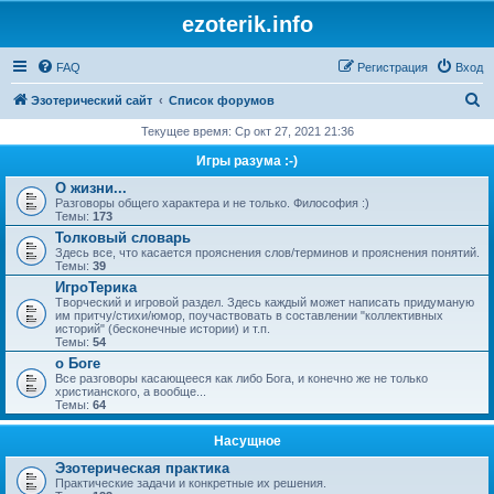
ezoterik.info
FAQ
Регистрация
Вход
П
Эзотерический сайт
Список форумов
о
Текущее время: Ср окт 27, 2021 21:36
и
Игры разума :-)
с
О жизни...
Разговоры общего характера и не только. Философия :)
к
Темы:
173
Толковый словарь
Здесь все, что касается прояснения слов/терминов и прояснения понятий.
Темы:
39
ИгроТерика
Творческий и игровой раздел. Здесь каждый может написать придуманую
им притчу/стихи/юмор, поучаствовать в составлении "коллективных
историй" (бесконечные истории) и т.п.
Темы:
54
о Боге
Все разговоры касающееся как либо Бога, и конечно же не только
христианского, а вообще...
Темы:
64
Насущное
Эзотерическая практика
Практические задачи и конкретные их решения.