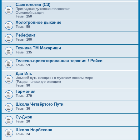
Саентология (СЗ)
Прикладная духовная философия.
Основной раздел.
Темы:
250
Холотропное дыхание
Темы:
59
Ребефинг
Темы:
100
Техника ТМ Махариши
Темы:
135
Телесно-ориентированная терапия / Рейки
Темы:
59
Дао Инь
Иньский путь женщины в мужском янском мире
(Раздел только для женщин)
Темы:
90
Гармония
Темы:
379
Школа Четвёртого Пути
Темы:
36
Су-Джок
Темы:
20
Школа Норбекова
Темы:
24