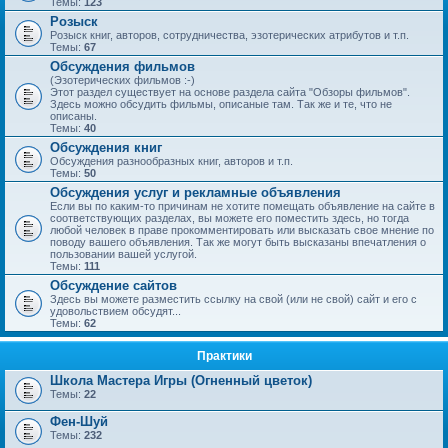
Темы:
123
Розыск
Розыск книг, авторов, сотрудничества, эзотерических атрибутов и т.п.
Темы:
67
Обсуждения фильмов
(Эзотерических фильмов :-)
Этот раздел существует на основе раздела сайта "Обзоры фильмов".
Здесь можно обсудить фильмы, описаные там. Так же и те, что не
описаны.
Темы:
40
Обсуждения книг
Обсуждения разнообразных книг, авторов и т.п.
Темы:
50
Обсуждения услуг и рекламные объявления
Если вы по каким-то причинам не хотите помещать объявление на сайте в
соответствующих разделах, вы можете его поместить здесь, но тогда
любой человек в праве прокомментировать или высказать свое мнение по
поводу вашего объявления. Так же могут быть высказаны впечатления о
пользовании вашей услугой.
Темы:
111
Обсуждение сайтов
Здесь вы можете разместить ссылку на свой (или не свой) сайт и его с
удовольствием обсудят...
Темы:
62
Практики
Школа Мастера Игры (Огненный цветок)
Темы:
22
Фен-Шуй
Темы:
232