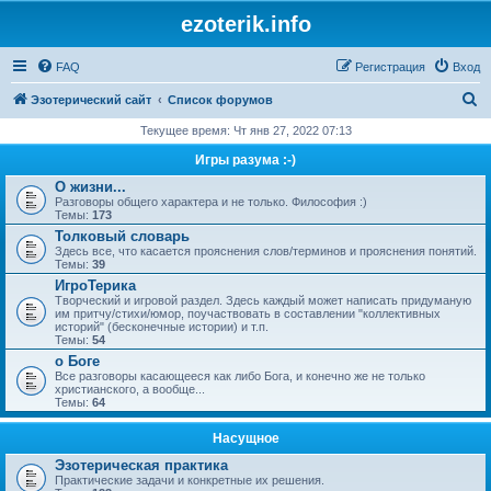
ezoterik.info
FAQ
Регистрация
Вход
П
Эзотерический сайт
Список форумов
о
Текущее время: Чт янв 27, 2022 07:13
и
Игры разума :-)
с
О жизни...
Разговоры общего характера и не только. Философия :)
к
Темы:
173
Толковый словарь
Здесь все, что касается прояснения слов/терминов и прояснения понятий.
Темы:
39
ИгроТерика
Творческий и игровой раздел. Здесь каждый может написать придуманую
им притчу/стихи/юмор, поучаствовать в составлении "коллективных
историй" (бесконечные истории) и т.п.
Темы:
54
о Боге
Все разговоры касающееся как либо Бога, и конечно же не только
христианского, а вообще...
Темы:
64
Насущное
Эзотерическая практика
Практические задачи и конкретные их решения.