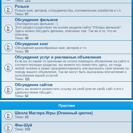
Темы:
123
Розыск
Розыск книг, авторов, сотрудничества, эзотерических атрибутов и т.п.
Темы:
67
Обсуждения фильмов
(Эзотерических фильмов :-)
Этот раздел существует на основе раздела сайта "Обзоры фильмов".
Здесь можно обсудить фильмы, описаные там. Так же и те, что не
описаны.
Темы:
40
Обсуждения книг
Обсуждения разнообразных книг, авторов и т.п.
Темы:
50
Обсуждения услуг и рекламные объявления
Если вы по каким-то причинам не хотите помещать объявление на сайте в
соответствующих разделах, вы можете его поместить здесь, но тогда
любой человек в праве прокомментировать или высказать свое мнение по
поводу вашего объявления. Так же могут быть высказаны впечатления о
пользовании вашей услугой.
Темы:
111
Обсуждение сайтов
Здесь вы можете разместить ссылку на свой (или не свой) сайт и его с
удовольствием обсудят...
Темы:
62
Практики
Школа Мастера Игры (Огненный цветок)
Темы:
22
Фен-Шуй
Темы:
232