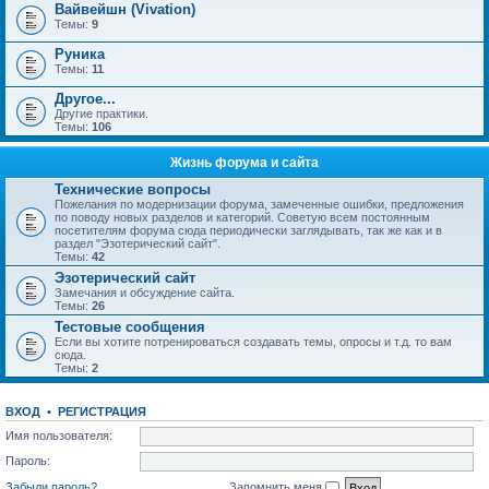
Вайвейшн (Vivation)
Темы:
9
Руника
Темы:
11
Другое...
Другие практики.
Темы:
106
Жизнь форума и сайта
Технические вопросы
Пожелания по модернизации форума, замеченные ошибки, предложения
по поводу новых разделов и категорий. Советую всем постоянным
посетителям форума сюда периодически заглядывать, так же как и в
раздел "Эзотерический сайт".
Темы:
42
Эзотерический сайт
Замечания и обсуждение сайта.
Темы:
26
Тестовые сообщения
Если вы хотите потренироваться создавать темы, опросы и т.д. то вам
сюда.
Темы:
2
ВХОД
•
РЕГИСТРАЦИЯ
Имя пользователя:
Пароль:
Забыли пароль?
Запомнить меня