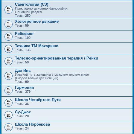
Саентология (СЗ)
Прикладная духовная философия.
Основной раздел.
Темы:
250
Холотропное дыхание
Темы:
59
Ребефинг
Темы:
100
Техника ТМ Махариши
Темы:
135
Телесно-ориентированная терапия / Рейки
Темы:
59
Дао Инь
Иньский путь женщины в мужском янском мире
(Раздел только для женщин)
Темы:
90
Гармония
Темы:
379
Школа Четвёртого Пути
Темы:
36
Су-Джок
Темы:
20
Школа Норбекова
Темы:
24