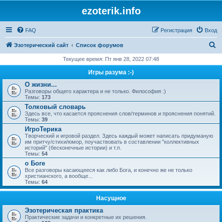
ezoterik.info
FAQ
Регистрация
Вход
П
Эзотерический сайт
Список форумов
о
Текущее время: Пт янв 28, 2022 07:48
и
Игры разума :-)
с
О жизни...
Разговоры общего характера и не только. Философия :)
к
Темы:
173
Толковый словарь
Здесь все, что касается прояснения слов/терминов и прояснения понятий.
Темы:
39
ИгроТерика
Творческий и игровой раздел. Здесь каждый может написать придуманую
им притчу/стихи/юмор, поучаствовать в составлении "коллективных
историй" (бесконечные истории) и т.п.
Темы:
54
о Боге
Все разговоры касающееся как либо Бога, и конечно же не только
христианского, а вообще...
Темы:
64
Насущное
Эзотерическая практика
Практические задачи и конкретные их решения.