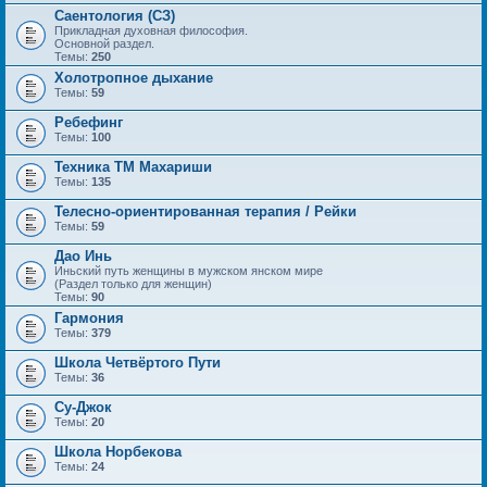
Саентология (СЗ)
Прикладная духовная философия.
Основной раздел.
Темы:
250
Холотропное дыхание
Темы:
59
Ребефинг
Темы:
100
Техника ТМ Махариши
Темы:
135
Телесно-ориентированная терапия / Рейки
Темы:
59
Дао Инь
Иньский путь женщины в мужском янском мире
(Раздел только для женщин)
Темы:
90
Гармония
Темы:
379
Школа Четвёртого Пути
Темы:
36
Су-Джок
Темы:
20
Школа Норбекова
Темы:
24