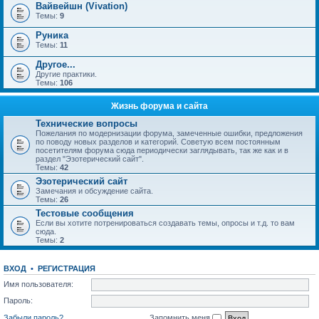
Вайвейшн (Vivation)
Темы:
9
Руника
Темы:
11
Другое...
Другие практики.
Темы:
106
Жизнь форума и сайта
Технические вопросы
Пожелания по модернизации форума, замеченные ошибки, предложения
по поводу новых разделов и категорий. Советую всем постоянным
посетителям форума сюда периодически заглядывать, так же как и в
раздел "Эзотерический сайт".
Темы:
42
Эзотерический сайт
Замечания и обсуждение сайта.
Темы:
26
Тестовые сообщения
Если вы хотите потренироваться создавать темы, опросы и т.д. то вам
сюда.
Темы:
2
ВХОД
•
РЕГИСТРАЦИЯ
Имя пользователя:
Пароль:
Забыли пароль?
Запомнить меня