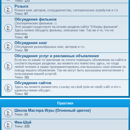
Темы:
123
Розыск
Розыск книг, авторов, сотрудничества, эзотерических атрибутов и т.п.
Темы:
67
Обсуждения фильмов
(Эзотерических фильмов :-)
Этот раздел существует на основе раздела сайта "Обзоры фильмов".
Здесь можно обсудить фильмы, описаные там. Так же и те, что не
описаны.
Темы:
40
Обсуждения книг
Обсуждения разнообразных книг, авторов и т.п.
Темы:
50
Обсуждения услуг и рекламные объявления
Если вы по каким-то причинам не хотите помещать объявление на сайте в
соответствующих разделах, вы можете его поместить здесь, но тогда
любой человек в праве прокомментировать или высказать свое мнение по
поводу вашего объявления. Так же могут быть высказаны впечатления о
пользовании вашей услугой.
Темы:
111
Обсуждение сайтов
Здесь вы можете разместить ссылку на свой (или не свой) сайт и его с
удовольствием обсудят...
Темы:
62
Практики
Школа Мастера Игры (Огненный цветок)
Темы:
22
Фен-Шуй
Темы:
232